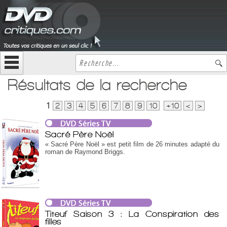
Résultats de la recherche
1
2
3
4
5
6
7
8
9
10
+10
<
>
Sacré Père Noël
« Sacré Père Noël » est petit film de 26 minutes adapté du
roman de Raymond Briggs.
Titeuf Saison 3 : La Conspiration des
filles