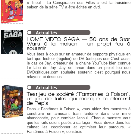
« Titeuf : La Conspiration des Filles » est la troisième
saison de la série TV a être éditée en dvd.
HOME VIDEO SAGA — 50 ans de Star
Wars à la maison - un projet fou à
soutenir
Vous êtes à coup sur un amateur de supports physique en
tant que lecteur (régulier) de DVDcritiques.comC'est aussi
le cas de Jay, créateur de la chaine YouTube bien connue
Le labo de Jay. Jay se lance dans un projet fou que
DVDcritiques.com souhaite soutenir, c'est pourquoi nous
relayons ci-dessous
Test jeu de société :"Fantomes à Foison",
un jeu de tuiles qui manque cruellement
de Pep's
Dans « Fantômes à Foison », vous aidez des monstres à
construire un amusant train fantôme dans une mine
abandonnée, pour combler l'ennui. Chaque monstre veut
que les rails soient posés à sa façon. Vous devez donc les
calmer, les coordonner et optimiser leur parcours. «
Fantômes à Foison », construis