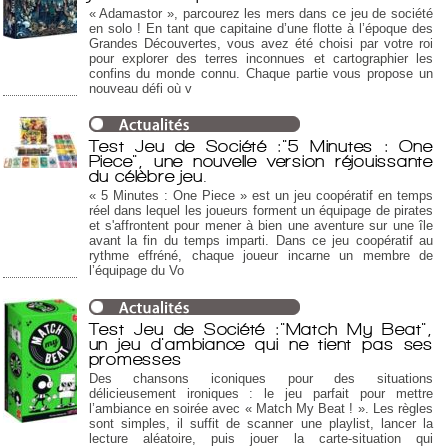
« Adamastor », parcourez les mers dans ce jeu de société
en solo ! En tant que capitaine d’une flotte à l’époque des
Grandes Découvertes, vous avez été choisi par votre roi
pour explorer des terres inconnues et cartographier les
confins du monde connu. Chaque partie vous propose un
nouveau défi où v
Test Jeu de Société :"5 Minutes : One
Piece", une nouvelle version réjouissante
du célèbre jeu.
« 5 Minutes : One Piece » est un jeu coopératif en temps
réel dans lequel les joueurs forment un équipage de pirates
et s'affrontent pour mener à bien une aventure sur une île
avant la fin du temps imparti. Dans ce jeu coopératif au
rythme effréné, chaque joueur incarne un membre de
l’équipage du Vo
Test Jeu de Société :"Match My Beat",
un jeu d'ambiance qui ne tient pas ses
promesses
Des chansons iconiques pour des situations
délicieusement ironiques : le jeu parfait pour mettre
l’ambiance en soirée avec « Match My Beat ! ». Les règles
sont simples, il suffit de scanner une playlist, lancer la
lecture aléatoire, puis jouer la carte-situation qui