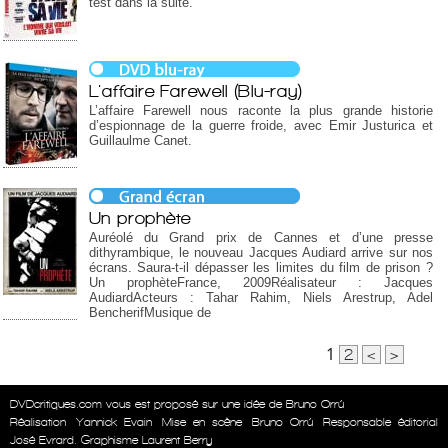
test dans la suite.
L'affaire Farewell (Blu-ray)
L’affaire Farewell nous raconte la plus grande historie
d’espionnage de la guerre froide, avec Emir Justurica et
Guillaulme Canet.
Un prophète
Auréolé du Grand prix de Cannes et d’une presse
dithyrambique, le nouveau Jacques Audiard arrive sur nos
écrans. Saura-t-il dépasser les limites du film de prison ?
Un prophèteFrance, 2009Réalisateur : Jacques
AudiardActeurs : Tahar Rahim, Niels Arestrup, Adel
BencherifMusique de
1
2
<
>
DVDcritiques.com vous est proposé sur une idée de Bruno Orrú
Réalisation
Yannick Evain
Mise en scène
Bruno Orrú
Responsable éditorial
José Evrard. Graphisme Laurent Berry