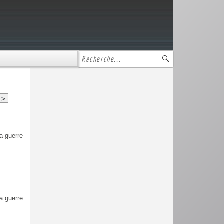
>
a guerre
a guerre