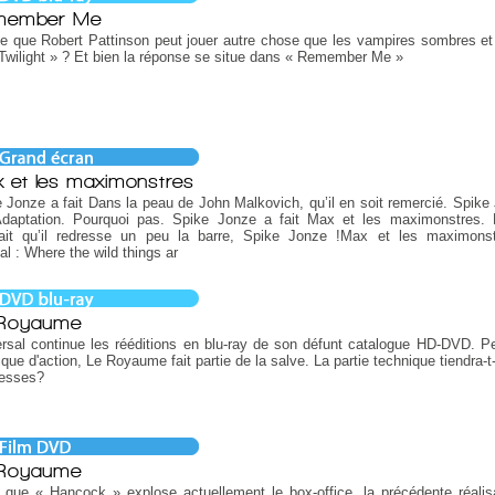
member Me
e que Robert Pattinson peut jouer autre chose que les vampires sombres et
Twilight » ? Et bien la réponse se situe dans « Remember Me »
 et les maximonstres
 Jonze a fait Dans la peau de John Malkovich, qu’il en soit remercié. Spike
 Adaptation. Pourquoi pas. Spike Jonze a fait Max et les maximonstres.
rait qu’il redresse un peu la barre, Spike Jonze !Max et les maximonst
nal : Where the wild things ar
 Royaume
rsal continue les rééditions en blu-ray de son défunt catalogue HD-DVD. Pet
ique d'action, Le Royaume fait partie de la salve. La partie technique tiendra-t
esses?
 Royaume
 que « Hancock » explose actuellement le box-office, la précédente réalis