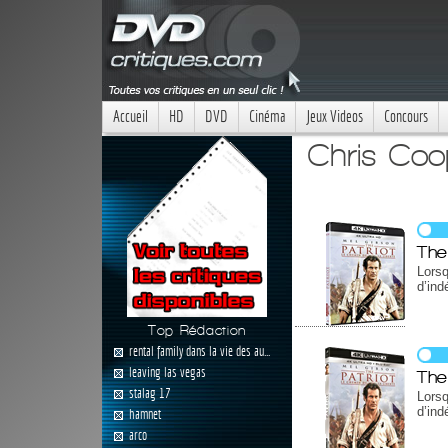
Accueil
HD
DVD
Cinéma
Jeux Videos
Concours
Chris Coo
The
Lorsq
d’ind
Top Rédaction
rental family dans la vie des au...
leaving las vegas
The
stalag 17
Lorsq
d’ind
hamnet
arco