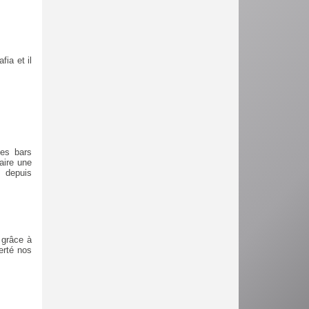
fia et il
les bars
faire une
é depuis
 grâce à
erté nos