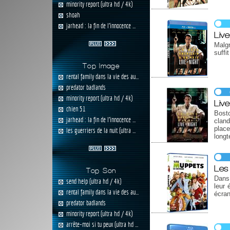
minority report (ultra hd / 4k)
shoah
jarhead : la fin de l'innocence ...
Liv
Malgr
suffi
Top Image
rental family dans la vie des au...
predator badlands
minority report (ultra hd / 4k)
Liv
chien 51
Bosto
jarhead : la fin de l'innocence ...
cland
plac
les guerriers de la nuit (ultra ...
longt
Les
Top Son
Dans 
send help (ultra hd / 4k)
leur 
rental family dans la vie des au...
écran
predator badlands
minority report (ultra hd / 4k)
arrête-moi si tu peux (ultra hd ...