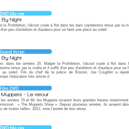
e By Night
é la Prohibition, l'alcool coule à flot dans les bars clandestins tenus par la ma
t d'un peu d'ambition et d'audace pour se faire une place au soleil.
e By Night
n, dans les années 20. Malgré la Prohibition, l'alcool coule à flot dans 
estins tenus par la mafia et il suffit d'un peu d'ambition et d'audace pour se 
e au soleil. Fils du chef de la police de Boston, Joe Coughlin a rejet
emps l'éducation très stricte d
 Muppets - Le retour
les années 70 et 80, les Muppets vivaient leurs grandes heures notamment
émission : « The Muppets Show ». Depuis plusieurs années, ils avaient dés
s de toutes tailles. 2012, sera l’année de leur retour.