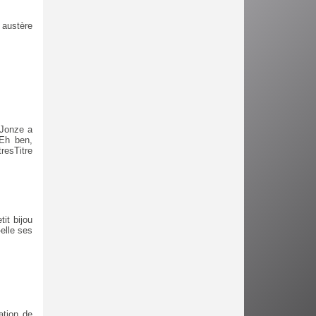
 austère
 Jonze a
 Eh ben,
resTitre
it bijou
-elle ses
ation de