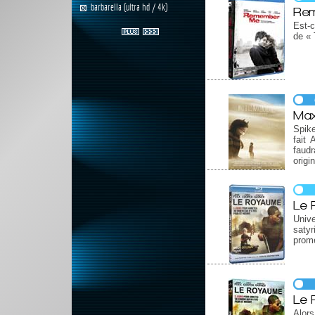
barbarella (ultra hd / 4k)
Re
Est-c
de « 
Max
Spike
fait
faud
origi
Le
Unive
satyr
prom
Le
Alors