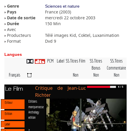
Genre
Sciences et nature
Pays
France (2003)
Date de sortie
mercredi 22 octobre 2003
Durée
150 Min
Avec
Producteurs
Télé images Kid, Coktel, Luxanimation
Format
Dvd 9
Langues
PCM
Label
SS.Titres Film
SS.Titres
SS.Titres
Bonus
Commentaire
Français
Non
Non
Non
Critique de Jean-Luc
Le Film
Richter
Editions
Editeur
montparnasse
Anthology
Edition
edition
Label
2