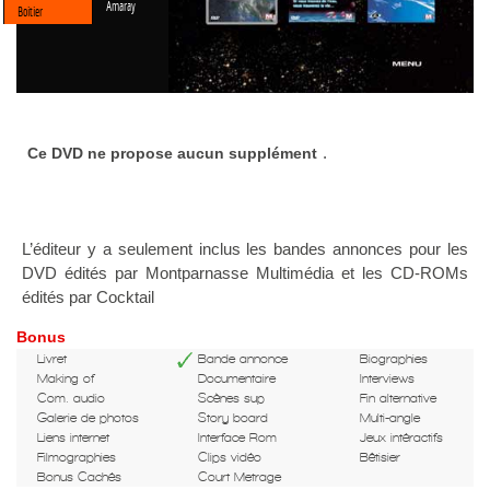
Amaray
Boitier
.
Ce DVD ne propose aucun supplément
L’éditeur y a seulement inclus les bandes annonces pour les
DVD édités par Montparnasse Multimédia et les CD-ROMs
édités par Cocktail
Bonus
Livret
Bande annonce
Biographies
Making of
Documentaire
Interviews
Com. audio
Scènes sup
Fin alternative
Galerie de photos
Story board
Multi-angle
Liens internet
Interface Rom
Jeux intéractifs
Filmographies
Clips vidéo
Bêtisier
Bonus Cachés
Court Metrage