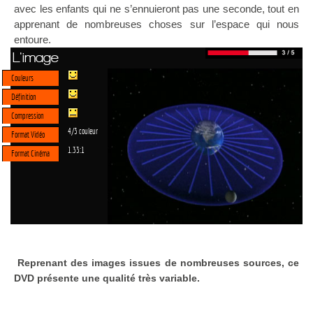
avec les enfants qui ne s’ennuieront pas une seconde, tout en
apprenant de nombreuses choses sur l’espace qui nous
entoure.
L'image
Couleurs
Définition
Compression
4/3 couleur
Format Vidéo
1.33:1
Format Cinéma
Reprenant des images issues de nombreuses sources, ce
DVD présente une qualité très variable.