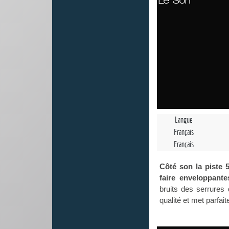
Le Son
Langue
Français
Français
Côté son la piste 5
faire enveloppante
bruits des serrures 
qualité et met parfait