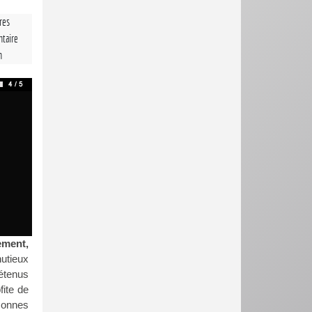
tres
taire
n
ement,
nutieux
détenus
ite de
rsonnes