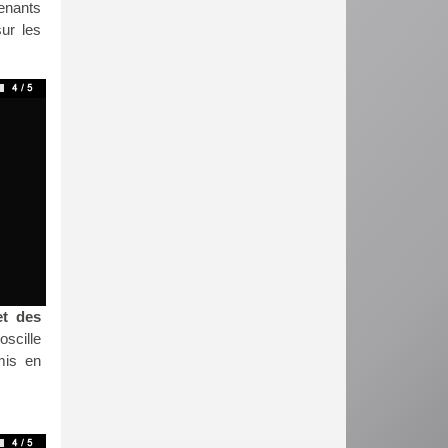
venants
ur les
et des
scille
mis en