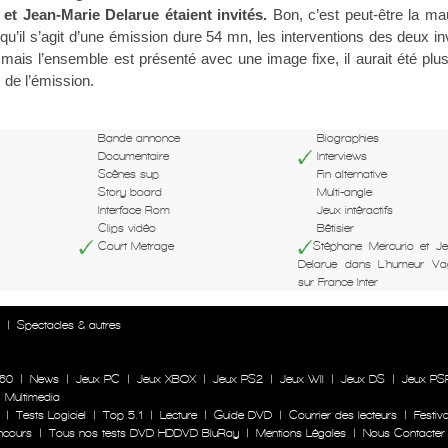
et Jean-Marie Delarue étaient invités.
Bon, c’est peut-être la ma
isqu’il s’agit d’une émission dure 54 mn, les interventions des deux in
mais l’ensemble est présenté avec une image fixe, il aurait été plu
 de l’émission.
Bande annonce
Biographies
Documentaire
Interviews
Scènes sup
Fin alternative
Story board
Multi-angle
Interface Rom
Jeux intéractifs
Clips vidéo
Bêtisier
Court Metrage
Stéphane Mercurio et Je
Delarue dans L'humeur V
sur France Inter
n
|
Spectacles & autres
60
|
News
|
Jeux PC
|
Jeux XBOX
|
Jeux PS2
|
Jeux WII
|
Jeux DS
|
Jeux PS
|
Multimedia
|
Tests Logiciel
|
Top 5.1
|
Lecture
|
Guide DVD
|
Courrier des lecteurs
|
Festiva
ncours
|
Tous nos tests DVD HDDVD BluRay
|
Mentions Légales
|
Nous Contacter