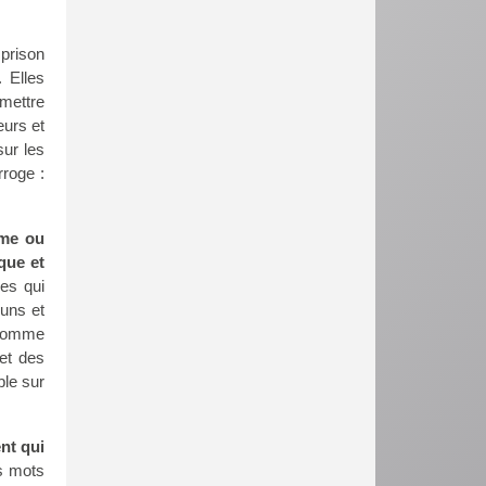
prison
 Elles
 mettre
eurs et
sur les
rroge :
mme ou
que et
es qui
 uns et
, comme
et des
ble sur
nt qui
s mots