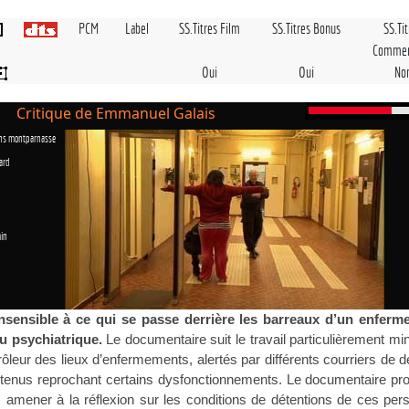
PCM
Label
SS.Titres Film
SS.Titres Bonus
SS.Ti
Commen
Oui
Oui
No
Critique de Emmanuel Galais
ons montparnasse
ard
in
 insensible à ce qui se passe derrière les barreaux d’un enferm
ou psychiatrique.
Le documentaire suit le travail particulièrement mi
ôleur des lieux d’enfermements, alertés par différents courriers de 
tenus reprochant certains dysfonctionnements. Le documentaire prof
 amener à la réflexion sur les conditions de détentions de ces pe