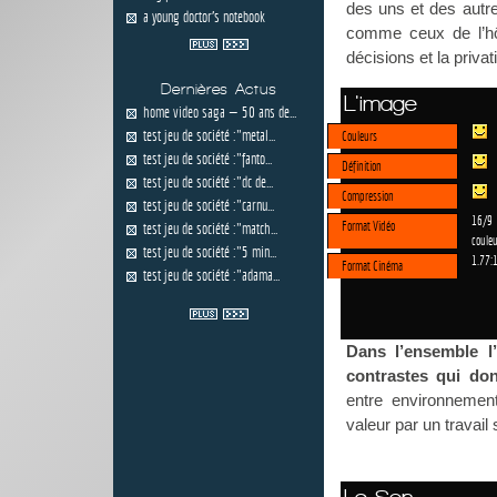
des uns et des autre
a young doctor’s notebook
comme ceux de l’hôp
décisions et la privat
Dernières Actus
L'image
home video saga — 50 ans de...
test jeu de société :"metal...
Couleurs
test jeu de société :"fanto...
Définition
test jeu de société :"dc de...
Compression
test jeu de société :"carnu...
16/9
Format Vidéo
test jeu de société :"match...
couleu
test jeu de société :"5 min...
1.77:
Format Cinéma
test jeu de société :"adama...
Dans l’ensemble l
contrastes qui don
entre environnement
valeur par un travail