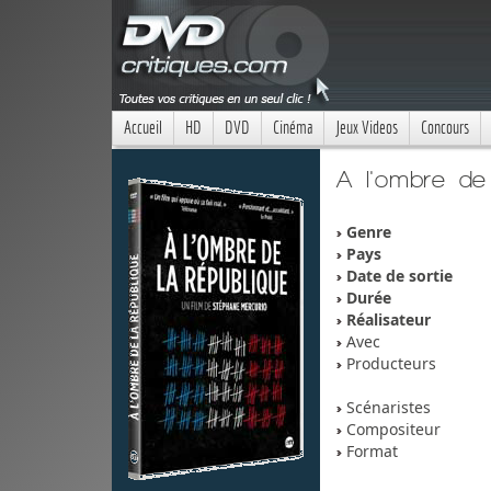
Accueil
HD
DVD
Cinéma
Jeux Videos
Concours
A l'ombre de 
Genre
Pays
Date de sortie
Durée
Réalisateur
Avec
Producteurs
Scénaristes
Compositeur
Format