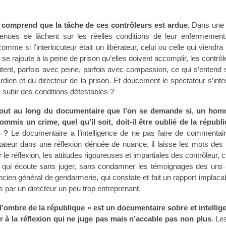
n comprend que la tâche de ces contrôleurs est ardue.
Dans une 
nues se lâchent sur les réelles conditions de leur enfermement.
omme si l’interlocuteur était un libérateur, celui ou celle qui viendra
i se rajoute à la peine de prison qu’elles doivent accomplir, les contrôl
tent, parfois avec peine, parfois avec compassion, ce qui s’entend 
dien et du directeur de la prison. Et doucement le spectateur s’inte
 subir des conditions détestables ?
s tout au long du documentaire que l’on se demande si, un ho
mis un crime, quel qu’il soit, doit-il être oublié de la républi
 ?
Le documentaire a l’intelligence de ne pas faire de commentair
ectateur dans une réflexion dénuée de nuance, il laisse les mots des
le réflexion, les attitudes rigoureuses et impartiales des contrôleur
, qui écoute sans juger, sans condamner les témoignages des uns 
ncien général de gendarmerie, qui constate et fait un rapport implaca
s par un directeur un peu trop entreprenant.
l’ombre de la république » est un documentaire sobre et intellige
 à la réflexion qui ne juge pas mais n’accable pas non plus
. Le