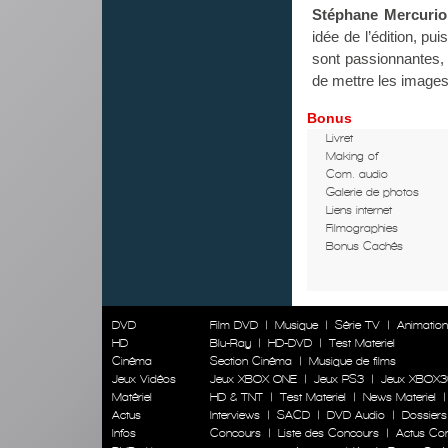
Stéphane Mercurio 
idée de l’édition, pu
sont passionnantes, 
de mettre les images
Bonus
Livret
Making of
Com. audio
Galerie de photos
Liens internet
Filmographies
Bonus Cachés
DVD
Film DVD
|
Musique
|
Série TV
|
Animatio
HD
Blu-Ray
|
HD-DVD
|
Test Materiel
Cinéma
Section Cinéma
|
Musique de films
Jeux Vidéos
Jeux XBOX ONE
|
Jeux PS3
|
Jeux XBOX3
Matériel
HD & TNT
|
Test Materiel
|
News Materiel
Actus
Interviews
|
SACD
|
DVD Audio
|
Dossiers
Infos
Concours
|
Liste des Concours
|
Actus Co