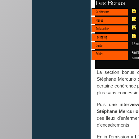
Les Bonus
Supléments
Menus
Sérigraphie
Packaging
87 mi
Durée
Amar
Boitier
carto
La section bonus o
Stéphane Mercurio :
certaine cohérence p
plus sans concession 
Puis u
ne intervie
Stéphane Mercurio
des lieux d’enfermem
d’encadrements.
Enfin l’émission «
L