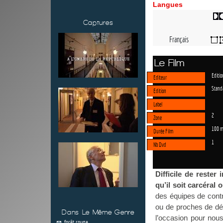
Langues
Captures
Français
Le Film
Editi
Editeur
Stand
Edition
Label
2
Zone
100 m
Durée Film
1
Nb Dvd
Difficile de rester
qu’il soit carcéral 
des équipes de contr
ou de proches de dé
Dans Le Même Genre
l’occasion pour nous
forêt rouge