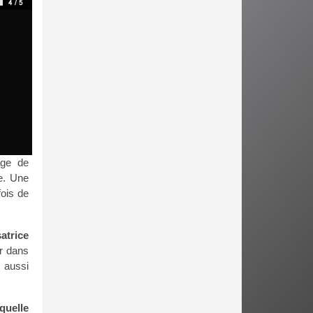
age de
ie. Une
fois de
atrice
er dans
s aussi
quelle