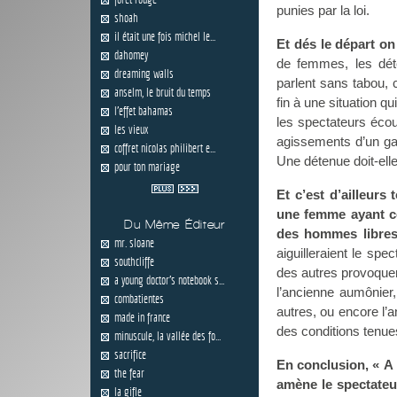
punies par la loi.
shoah
il était une fois michel le...
Et dés le départ o
dahomey
de femmes, les déte
dreaming walls
parlent sans tabou, c
anselm, le bruit du temps
fin à une situation qu
l'effet bahamas
les spectateurs écou
les vieux
agissements d’un gar
coffret nicolas philibert e...
Une détenue doit-elle
pour ton mariage
Et c’est d’ailleur
une femme ayant com
Du Même Éditeur
des hommes libres
mr. sloane
aiguilleraient le sp
southcliffe
des autres provoquer 
a young doctor's notebook s...
l’ancienne aumônier
combatientes
autres, ou encore l’a
made in france
des conditions tenue
minuscule, la vallée des fo...
sacrifice
En conclusion, « A 
the fear
amène le spectateur
la gifle