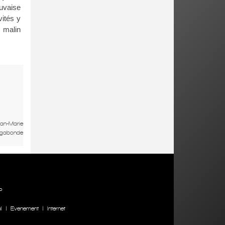
uvaise
vités y
s malin
an-Marie
agabonde
P
l
|
Evenement
|
Internet