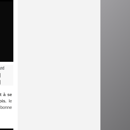
und
t à se
is.
le
s bonne