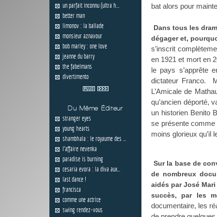
un parfait inconnu (ultra h...
bat alors pour maint
better man
limonov : la ballade
Dans tous les drame
monsieur aznavour
dégager et, pourquoi
bob marley : one love
s’inscrit complètem
jeanne du barry
en 1921 et mort en 2
the fabelmans
le pays s’apprête e
divertimento
dictateur Franco. M
L’Amicale de Mathau
qu’ancien déporté, va
Du Même Éditeur
un historien Benito 
stranger eyes
se présente comme u
young hearts
moins glorieux qu’il l
shambhala : le royaume des ...
l'affaire nevenka
paradise is burning
Sur la base de con
cesaria evora : la diva aux...
de nombreux docume
last dance !
aidés par José Mari
francisca
succès, par les mé
comme une actrice
documentaire, les réa
swing rendez-vous
de prendre quelques 