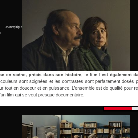
 anamorphique
r
1
e en scène, précis dans son histoire, le film l’est également d
couleurs sont soignées et les contrastes sont parfaitement dosés p
r tout en douceur et en puissance. L’ensemble est de qualité pour re
’un film qui se veut presque documentaire.