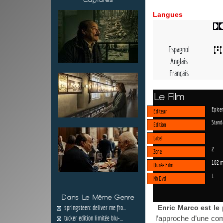
Langues
Espagnol
Anglais
Français
Le Film
Epicen
Editeur
Stand
Edition
Label
2
Zone
102 m
Durée Film
1
Nb Dvd
Dans Le Même Genre
springsteen: deliver me fro...
Enric Marco est le
tucker edition limitée blu-...
l’approche d’une co