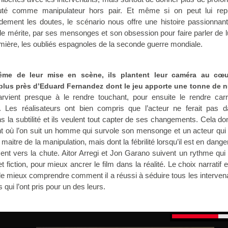
té comme manipulateur hors pair. Et même si on peut lui rep
dement les doutes, le scénario nous offre une histoire passionnan
e mérite, par ses mensonges et son obsession pour faire parler de l
lumière, les oubliés espagnoles de la seconde guerre mondiale.
ême de leur mise en scène, ils plantent leur caméra au cœ
plus près d’Eduard Fernandez dont le jeu apporte une tonne de 
parvient presque à le rendre touchant, pour ensuite le rendre car
nt. Les réalisateurs ont bien compris que l’acteur ne ferait pas d
la subtilité et ils veulent tout capter de ses changements. Cela d
sant où l’on suit un homme qui survole son mensonge et un acteur qu
aitre de la manipulation, mais dont la fébrilité lorsqu’il est en danger 
ent vers la chute. Aitor Arregi et Jon Garano suivent un rythme qui 
 fiction, pour mieux ancrer le film dans la réalité. Le choix narratif 
e mieux comprendre comment il a réussi à séduire tous les interven
qui l’ont pris pour un des leurs.