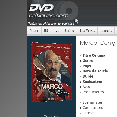
Accueil
HD
DVD
Cinéma
Jeux Videos
Concours
Marco L'énig
Titre Original
Genre
Pays
Date de sortie
Durée
Réalisateur
Avec
Producteurs
Scénaristes
Compositeur
Format
Captures