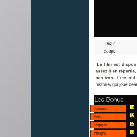
Langue
Espagnol
Le film est dispo
assez bien répartie,
L’ensemble
pas trop.
histoire, qui joue b
Les Bonus
Supléments
Menus
Sérigraphie
Packaging