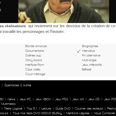
n
y
qui reviennent sur les dessous de la création de ce 
es réalisateurs
t travaillé les personnages et l’histoire.
Bande annonce
Biographies
Documentaire
Interviews
Scènes sup
Fin alternative
Story board
Multi-angle
Interface Rom
Jeux intéractifs
Clips vidéo
Bêtisier
Court Metrage
n
|
Spectacles & autres
60
|
News
|
Jeux PC
|
Jeux XBOX
|
Jeux PS2
|
Jeux WII
|
Jeux DS
|
Jeux PS
|
Multimedia
|
Tests Logiciel
|
Top 5.1
|
Lecture
|
Guide DVD
|
Courrier des lecteurs
|
Festiva
ncours
|
Tous nos tests DVD HDDVD BluRay
|
Mentions Légales
|
Nous Contacter