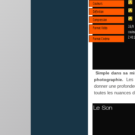
Couleurs
Définition
Compression
16/9
Format Vidéo
couleu
2.40:
Format Cinéma
Simple dans sa mis
Les 
photographie.
donner une profondeu
toutes les nuances d
Le Son