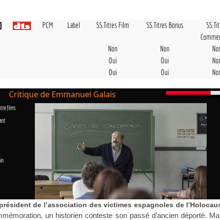
PCM
Label
SS.Titres Film
SS.Titres Bonus
SS.Ti
Commen
Non
Non
No
Oui
Oui
No
Oui
Oui
No
Critique de Emmanuel Galais
tre films
ard
in
 président de l’association des victimes espagnoles de l’Holocau
mmémoration, un historien conteste son passé d’ancien déporté. Ma