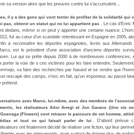
enir sa version alors que les preuves contre lui s’accumulent…
s, il y a des gens qui vont tenter de profiter de la solidarité qui 
. Le cas d’Enric
 pas, obtenir un statut qui ne lui appartient pas
ent dedans, même si on peut y apporter une certaine nuance. L’ho
022, fut au cœur d’un scandale retentissant en Espagne en 2005, al
nfin à reconnaître les déportés espagnoles, livrés aux Allemands 
arco, est le président d’une association d’anciens déportés surviv
sen. Lui qui se prête depuis 2000 à de nombreuses conférences, e
 porter la voix de s ces victimes pour les faire entendre. Seulement,
Bermejo, va faire des recherches par hasard et se rendre que l’ho
n rescapé des camps, n’est, en fait, qu’un imposteur, au passé be
e prétend.
versations avec Marco, lui-même, avec des membres de l’associat
nts, les réalisateurs Aitor Arregi et Jon Garano (Une vie sec
 Goenaga (Flowers) vont retracer le parcours de cet homme, attiré 
. D’abord prévue
dias et tout ce qui faisait parler de lui
lisateurs ont finalement décidé de réaliser une fiction, qui leur permet
libertés avec les intervenants, mais surtout de donner plus de profo