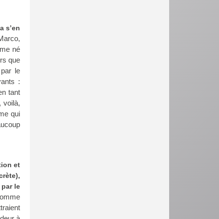
va s’en
 Marco,
mme né
ors que
par le
ants :
n tant
 voilà,
mme qui
aucoup
ion et
rète),
par le
 comme
traient
ndeur à