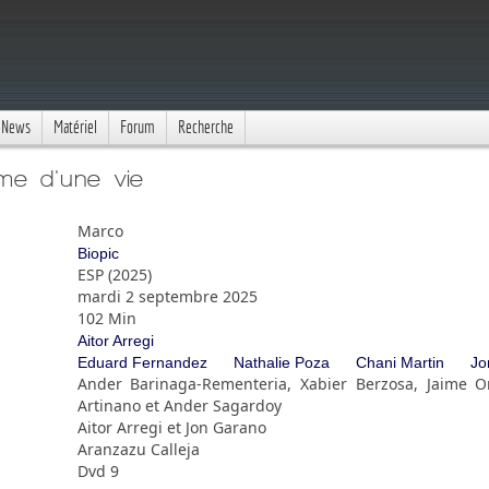
News
Matériel
Forum
Recherche
me d'une vie
Marco
Biopic
ESP (2025)
mardi 2 septembre 2025
102 Min
Aitor Arregi
Eduard Fernandez
Nathalie Poza
Chani Martin
Jo
Ander Barinaga-Rementeria, Xabier Berzosa, Jaime O
Artinano et Ander Sagardoy
Aitor Arregi et Jon Garano
Aranzazu Calleja
Dvd 9