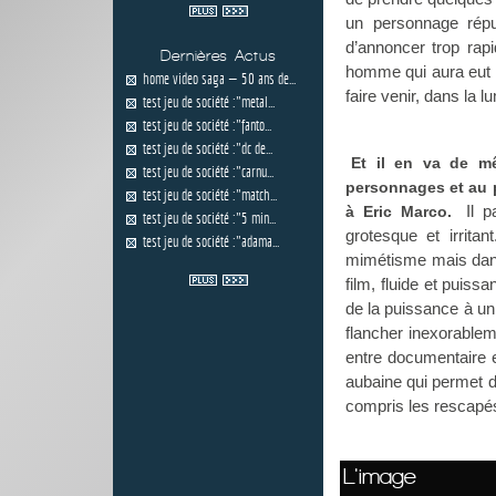
un personnage répu
d’annoncer trop rapi
Dernières Actus
homme qui aura eut l
home video saga — 50 ans de...
faire venir, dans la 
test jeu de société :"metal...
test jeu de société :"fanto...
test jeu de société :"dc de...
Et il en va de m
test jeu de société :"carnu...
personnages et au 
test jeu de société :"match...
Il 
à Eric Marco.
test jeu de société :"5 min...
grotesque et irrita
test jeu de société :"adama...
mimétisme mais dans 
film, fluide et puis
de la puissance à un m
flancher inexorablem
entre documentaire et
aubaine qui permet d
compris les rescapés 
L'image