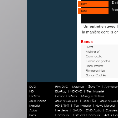
22 mi
Durée
Amara
Boitier
Un entretien avec l
la manière dont ils on
Bonus
Livret
Making of
Com. audio
Galerie de photos
Liens internet
Filmographies
Bonus Cachés
DVD
Film DVD
|
Musique
|
Série TV
|
Animatio
HD
Blu-Ray
|
HD-DVD
|
Test Materiel
Cinéma
Section Cinéma
|
Musique de films
Jeux Vidéos
Jeux XBOX ONE
|
Jeux PS3
|
Jeux XBOX3
Matériel
HD & TNT
|
Test Materiel
|
News Materiel
Actus
Interviews
|
SACD
|
DVD Audio
|
Dossiers
Infos
Concours
|
Liste des Concours
|
Actus Co