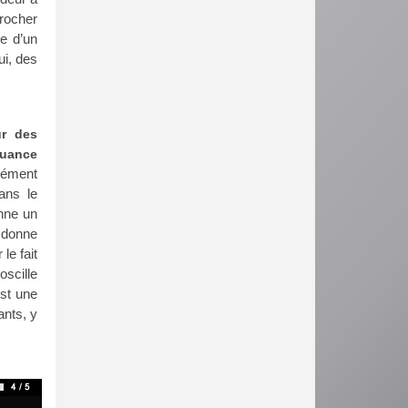
rocher
te d’un
ui, des
ur des
nuance
rément
ans le
onne un
i donne
le fait
oscille
est une
ants, y