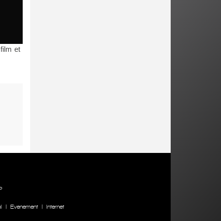
film et
P
l
|
Evenement
|
Internet