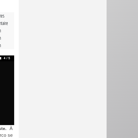
tres
taire
n
n
n
À
ste.
rco se