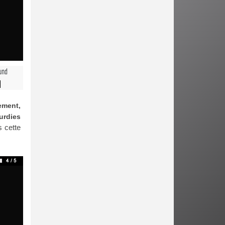
und
ement,
ourdies
s cette