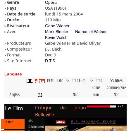
Genre
Opéra
Pays
USA (1996)
Date de sortie
lundi 15 mars 2004
Durée
110 Min
Réalisateur
Gabe Wiener
Avec
Mark Bleeke
Nathaniel Watson
Kevin Walsh
Producteurs
Gabe Wiener et David Oliver
Compositeur
J.S. Bach
Format
Dvd 9
Site Internet
D.T.S
Langues
PCM
Label
SS.Titres Film
SS.Titres
SS.Titres
Bonus
Commentaire
Anglais
Non
Non
Non
Critique de Johan
Le Film
Belleville
DTS
Editeur
Entertainment