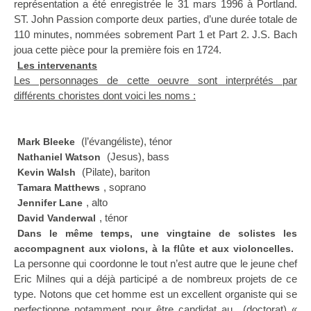
représentation a été enregistrée le 31 mars 1996 à Portland.
ST. John Passion comporte deux parties, d’une durée totale de
110 minutes, nommées sobrement Part 1 et Part 2. J.S. Bach
joua cette pièce pour la première fois en 1724.
Les intervenants
Les personnages de cette oeuvre sont interprétés par
différents choristes dont voici les noms :
(l’évangéliste), ténor
Mark Bleeke
(Jesus), bass
Nathaniel Watson
(Pilate), bariton
Kevin Walsh
, soprano
Tamara Matthews
, alto
Jennifer Lane
, ténor
David Vanderwal
Dans le même temps, une vingtaine de solistes les
accompagnent aux violons, à la flûte et aux violoncelles.
La personne qui coordonne le tout n’est autre que le jeune chef
Eric Milnes qui a déjà participé a de nombreux projets de ce
type. Notons que cet homme est un excellent organiste qui se
perfectionne notamment pour être candidat au (doctorat) «