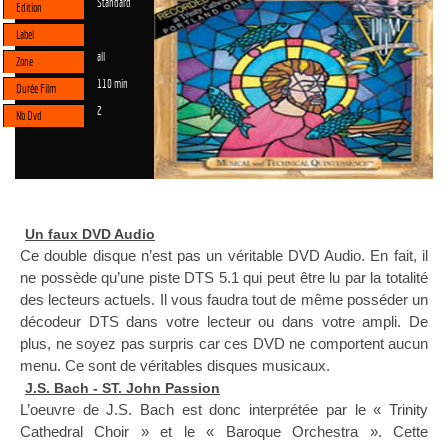
Standard
Edition
Label
all
Zone
110 min
Durée Film
2
Nb Dvd
Un faux DVD Audio
Ce double disque n’est pas un véritable DVD Audio. En fait, il
ne possède qu’une piste DTS 5.1 qui peut être lu par la totalité
des lecteurs actuels. Il vous faudra tout de même posséder un
décodeur DTS dans votre lecteur ou dans votre ampli. De
plus, ne soyez pas surpris car ces DVD ne comportent aucun
menu. Ce sont de véritables disques musicaux.
J.S. Bach - ST. John Passion
L’oeuvre de J.S. Bach est donc interprétée par le « Trinity
Cathedral Choir » et le « Baroque Orchestra ». Cette