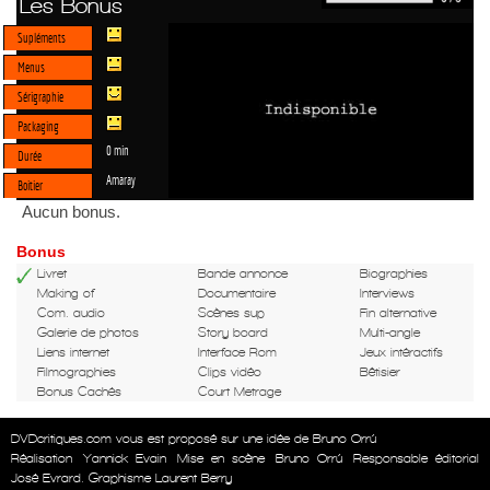
Les Bonus
Supléments
Menus
Sérigraphie
Packaging
0 min
Durée
Amaray
Boitier
Aucun bonus.
Bonus
Livret
Bande annonce
Biographies
Making of
Documentaire
Interviews
Com. audio
Scènes sup
Fin alternative
Galerie de photos
Story board
Multi-angle
Liens internet
Interface Rom
Jeux intéractifs
Filmographies
Clips vidéo
Bêtisier
Bonus Cachés
Court Metrage
DVDcritiques.com vous est proposé sur une idée de Bruno Orrú
Réalisation
Yannick Evain
Mise en scène
Bruno Orrú
Responsable éditorial
José Evrard. Graphisme Laurent Berry