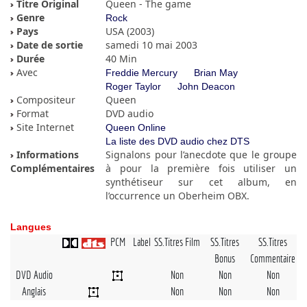
Titre Original
Queen - The game
Genre
Rock
Pays
USA (2003)
Date de sortie
samedi 10 mai 2003
Durée
40 Min
Avec
Freddie Mercury
Brian May
Roger Taylor
John Deacon
Compositeur
Queen
Format
DVD audio
Site Internet
Queen Online
La liste des DVD audio chez DTS
Informations
Signalons pour l’anecdote que le groupe
Complémentaires
à pour la première fois utiliser un
synthétiseur sur cet album, en
l’occurrence un Oberheim OBX.
Langues
PCM
Label
SS.Titres Film
SS.Titres
SS.Titres
Bonus
Commentaire
DVD Audio
Non
Non
Non
Anglais
Non
Non
Non