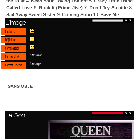
the Dust
4.
Need Your Loving Tonight
5.
Crazy Little Thing
Called Love
6.
Rock It (Prime Jive)
7.
Don’t Try Suicide
8.
Sail Away Sweet Sister
9.
Coming Soon
10.
Save Me
L'image
Couleurs
Définition
Compression
Sans objet
Format Vidéo
Sans objet
Format Cinéma
SANS OBJET
Le Son