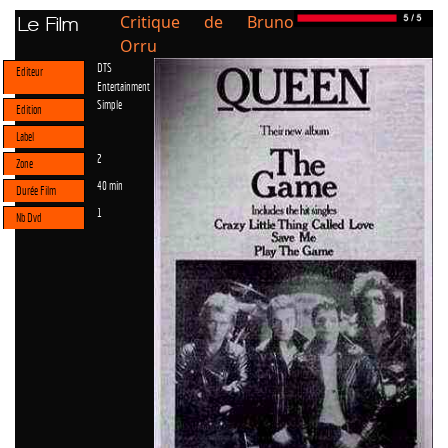
Critique de Bruno
Le Film
Orru
DTS
Editeur
Entertainment
Simple
Edition
Label
2
Zone
40 min
Durée Film
1
Nb Dvd