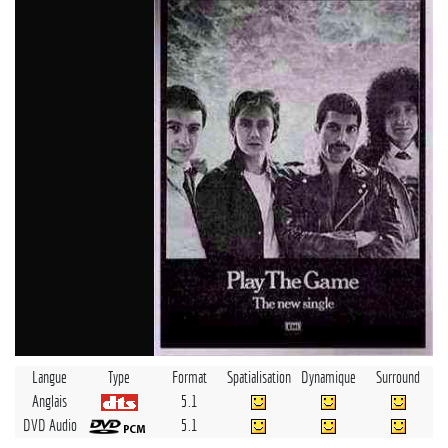
Langue
Type
Format
Spatialisation
Dynamique
Surround
Anglais
5.1
DVD Audio
5.1