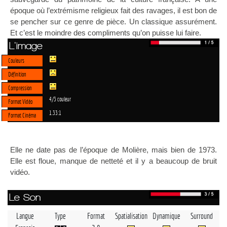
époque où l’extrémisme religieux fait des ravages, il est bon de
se pencher sur ce genre de pièce. Un classique assurément.
Et c’est le moindre des compliments qu’on puisse lui faire.
L'image
Couleurs
Définition
Compression
4/3 couleur
Format Vidéo
1.33:1
Format Cinéma
Elle ne date pas de l’époque de Molière, mais bien de 1973.
Elle est floue, manque de netteté et il y a beaucoup de bruit
vidéo.
Le Son
Langue
Type
Format
Spatialisation
Dynamique
Surround