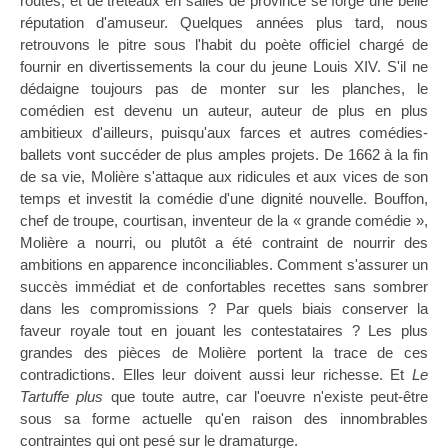
routes, et de tréteaux en salles de province se forge une belle
réputation d'amuseur. Quelques années plus tard, nous
retrouvons le pitre sous l'habit du poète offi­ciel chargé de
fournir en divertissements la cour du jeune Louis XIV. S'il ne
dédaigne toujours pas de monter sur les planches, le
comédien est devenu un auteur, auteur de plus en plus
ambitieux d'ailleurs, puisqu'aux farces et autres comédies-
ballets vont succéder de plus amples projets. De 1662 à la fin
de sa vie, Molière s'attaque aux ridicules et aux vices de son
temps et investit la comédie d'une dignité nouvelle. Bouffon,
chef de troupe, courti­san, inventeur de la « grande comédie »,
Molière a nourri, ou plutôt a été contraint de nourrir des
ambitions en apparence inconciliables. Comment s'assurer un
succès immédiat et de confortables recettes sans sombrer
dans les compromissions ? Par quels biais conserver la
faveur royale tout en jouant les contestataires ? Les plus
grandes des pièces de Molière portent la trace de ces
contradictions. Elles leur doivent aussi leur richesse. Et
Le
Tartuffe plus
que toute autre, car l'oeuvre n'existe peut-être
sous sa forme actuelle qu'en raison des innombrables
contraintes qui ont pesé sur le dramaturge.