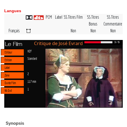
Langues
PCM
Label
SS.Titres Film
SS.Titres
SS.Titres
Bonus
Commentaire
Français
Non
Non
Non
Critique de José Evrard
Le Film
H2F
Editeur
Standard
Edition
Label
2
Zone
117 min
Durée Film
1
Nb Dvd
Synopsis