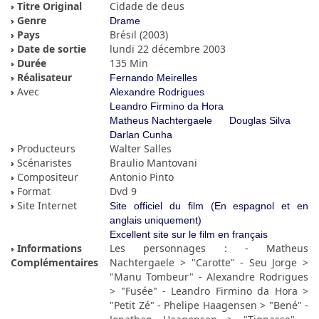
Titre Original
Cidade de deus
Genre
Drame
Pays
Brésil (2003)
Date de sortie
lundi 22 décembre 2003
Durée
135 Min
Réalisateur
Fernando Meirelles
Avec
Alexandre Rodrigues
Leandro Firmino da Hora
Matheus Nachtergaele
Douglas Silva
Darlan Cunha
Producteurs
Walter Salles
Scénaristes
Braulio Mantovani
Compositeur
Antonio Pinto
Format
Dvd 9
Site Internet
Site officiel du film (En espagnol et en
anglais uniquement)
Excellent site sur le film en français
Informations
Les personnages : - Matheus
Complémentaires
Nachtergaele > "Carotte" - Seu Jorge >
"Manu Tombeur" - Alexandre Rodrigues
> "Fusée" - Leandro Firmino da Hora >
"Petit Zé" - Phelipe Haagensen > "Bené" -