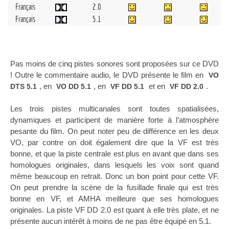
Français
2.0
Français
5.1
Pas moins de cinq pistes sonores sont proposées sur ce DVD
! Outre le commentaire audio, le DVD présente le film en
VO
, en
, en
et en
.
DTS 5.1
VO DD 5.1
VF DD 5.1
VF DD 2.0
Les trois pistes multicanales sont toutes spatialisées,
dynamiques et participent de manière forte à l’atmosphère
pesante du film. On peut noter peu de différence en les deux
VO, par contre on doit également dire que la VF est très
bonne, et que la piste centrale est plus en avant que dans ses
homologues originales, dans lesquels les voix sont quand
même beaucoup en retrait. Donc un bon point pour cette VF.
On peut prendre la scène de la fusillade finale qui est très
bonne en VF, et AMHA meilleure que ses homologues
originales. La piste VF DD 2.0 est quant à elle très plate, et ne
présente aucun intérêt à moins de ne pas être équipé en 5.1.