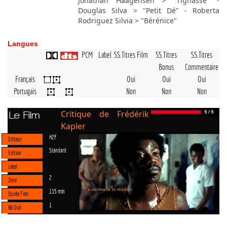
Jonathan Haagensen > "Tignasse" -
Douglas Silva > "Petit Dé" - Roberta
Rodriguez Silvia > "Bérénice"
Langues
PCM
Label
SS.Titres Film
SS.Titres
SS.Titres
Bonus
Commentaire
Français
Oui
Oui
Oui
Portugais
Non
Non
Non
Critique de Frédérik
Le Film
Kapler
H2F
Editeur
Standard
Edition
Label
2
Zone
135 min
Durée Film
1
Nb Dvd