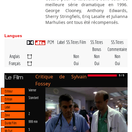
meilleure série dramatique en 1996.
George Clooney, Anthony Edwards,
Sherry Stringfiels, Eriq Lasalle et Julianna
Marhulies ont tous été récompensés.
Langues
PCM
Label
SS.Titres Film
SS.Titres
SS.Titres
Bonus
Commentaire
Anglais
Non
Non
Non
Français
Oui
Oui
Oui
Critique de Sylvain
Le Film
Fossey
Warner
Editeur
Standard
Edition
Label
2
Zone
999 min
Durée Film
5
Nb Dvd