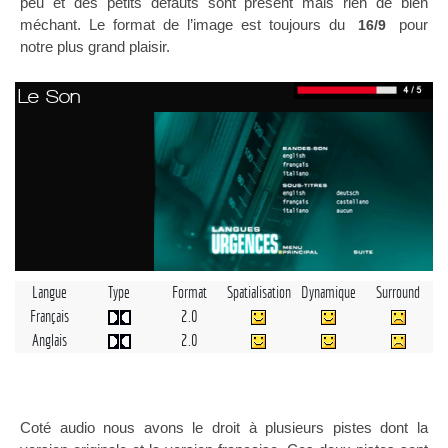
peu et des petits défauts sont présent mais rien de bien
méchant. Le format de l’image est toujours du
pour
16/9
notre plus grand plaisir.
Le Son
Langue
Type
Format
Spatialisation
Dynamique
Surround
Français
2.0
Anglais
2.0
Coté audio nous avons le droit à plusieurs pistes dont la