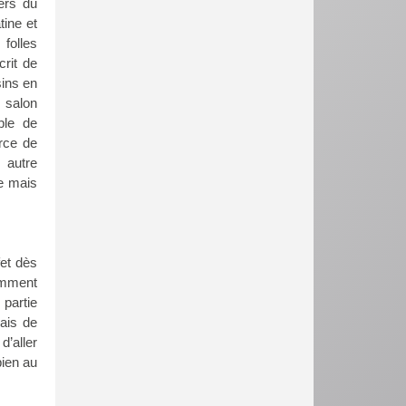
ers du
tine et
folles
rit de
ins en
 salon
ple de
rce de
 autre
e mais
fet dès
tamment
 partie
lais de
d’aller
bien au