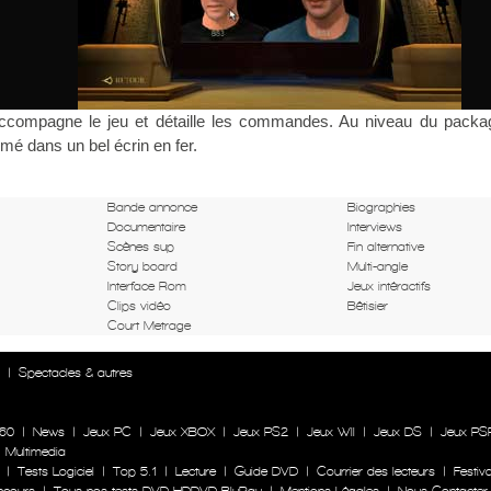
f accompagne le jeu et détaille les commandes. Au niveau du packag
mé dans un bel écrin en fer.
Bande annonce
Biographies
Documentaire
Interviews
Scènes sup
Fin alternative
Story board
Multi-angle
Interface Rom
Jeux intéractifs
Clips vidéo
Bêtisier
Court Metrage
n
|
Spectacles & autres
60
|
News
|
Jeux PC
|
Jeux XBOX
|
Jeux PS2
|
Jeux WII
|
Jeux DS
|
Jeux PS
|
Multimedia
|
Tests Logiciel
|
Top 5.1
|
Lecture
|
Guide DVD
|
Courrier des lecteurs
|
Festiva
ncours
|
Tous nos tests DVD HDDVD BluRay
|
Mentions Légales
|
Nous Contacter