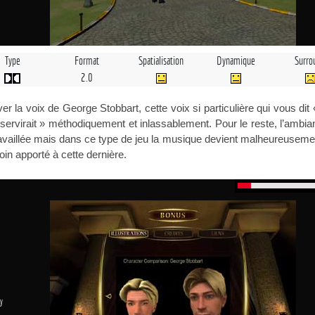
Type
Format
Spatialisation
Dynamique
Surro
2.0
ver la voix de George Stobbart, cette voix si particulière qui vous dit 
 servirait » méthodiquement et inlassablement. Pour le reste, l’ambi
travaillée mais dans ce type de jeu la musique devient malheureuseme
soin apporté à cette dernière.
y