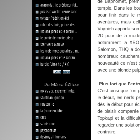
de Baphomet, premi
anaconda : le prédateur (ul...
temple. Dans les bou
jurassic world : renaissanc...
pour finir dans le
twister (réédition 4k)
aventures, mais cel
robin des bois, prince des ...
Voynich apporta son
indiana jones et le cercle ...
2D pour de la modél
le comte de monte cristo
notamment la XBOX
star wars outlaws
Salomon, THQ a don
les trois mousquetaires : m...
nombreux cauchemar
indiana jones et le cadran ...
nouveauté ce n’est 
barbie (ultra hd / 4k)
avec une blonde pul
Plus fort que l’en
Du Même Éditeur
C’est ainsi que l’on
mx vs atv: extreme limite.
le début, les nerfs 
stuntman ignition
ratatouille
dès le début pour éc
la ferme en folie
de plaisir comparée 
cars
Topkapi et la diffic
saints row
regarder une solution
psychonauts
contraire.
destroy all humans