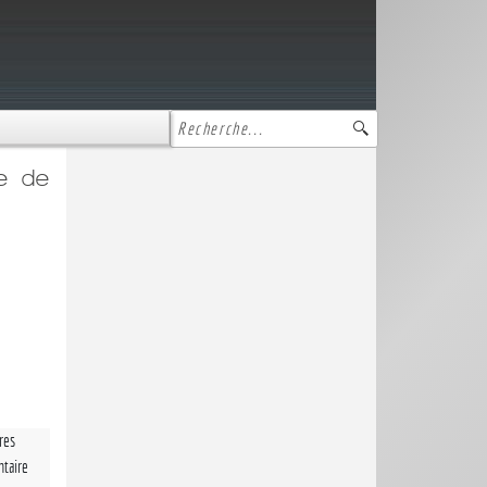
e de
tres
taire