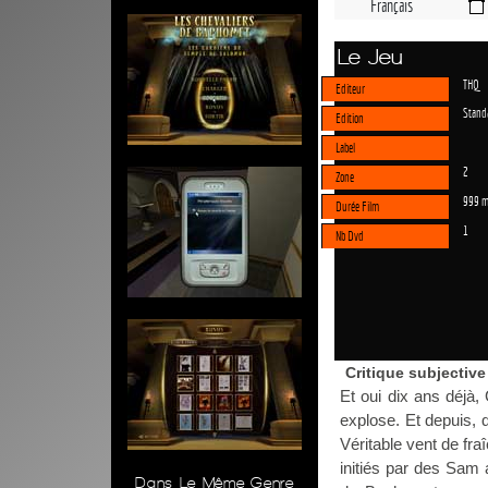
Français
Le Jeu
THQ
Editeur
Stand
Edition
Label
2
Zone
999 m
Durée Film
1
Nb Dvd
Critique subjective
Et oui dix ans déjà,
explose. Et depuis, 
Véritable vent de fra
initiés par des Sam a
Dans Le Même Genre