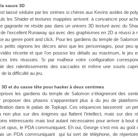
 la sauce 3D
t laissé séduire par les sirènes si chères aux Kevins avides de po
uls les Shader et textures mappées arrivent à convaincre pour ache
tte gagnante ne réside pas dans un univers 3D texturé avec du Sha
 de l’excellent Runaway qui avec des graphismes en 2D a réussi à r
sse au genre point and click. Pour les gardiens du temple de Salo
x petits oignons les décors ainsi que les personnages, pour peu q
vidéo récente et que l’on pousse les détails au maximum, le jeu e
ces très réussies. Si par malheur votre configuration correspon
male des ralentissements des saccades et même une souris capri
de la difficulté au jeu.
n 3D et du casse tête pour hacker à deux centimes
rises les gardiens du temple de Salomon s’éloigneront des senti
ur proposer des phases s’apparentant plus à du jeu de plateform
filtration dans le palais de Topkapi. Ces séquences laisseront un pet
 non plus sur des énigmes qui flattent l’intellect, mais sur des r
ins intéressants mais tout autant nécessaires pour arriver à bout 
cet opus, le PDA communiquant. Eh oui, George s’est mis au goût d
is un PDA communiquant qui lui sert de téléphone, de répertoir