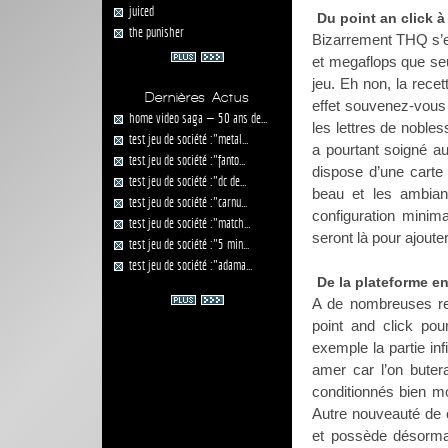
juiced
Du point an click à
the punisher
Bizarrement THQ s’es
et megaflops que se
jeu. Eh non, la rece
Dernières Actus
effet souvenez-vous
home video saga — 50 ans de...
les lettres de noble
test jeu de société :"metal...
a pourtant soigné au
test jeu de société :"fanto...
dispose d’une carte 
test jeu de société :"dc de...
beau et les ambian
test jeu de société :"carnu...
configuration mini
test jeu de société :"match...
seront là pour ajouter 
test jeu de société :"5 min...
test jeu de société :"adama...
De la plateforme e
A de nombreuses rep
point and click po
exemple la partie in
amer car l’on butera
conditionnés bien mo
Autre nouveauté de 
et possède désorma