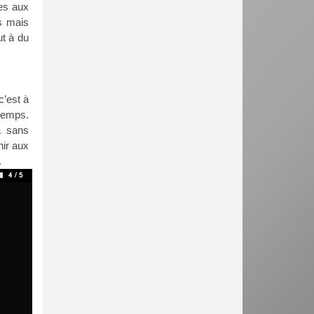
ces aux
s mais
ut à du
c’est à
temps.
a sans
ir aux
.