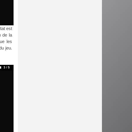
tat est
u de la
ue les
du jeu.