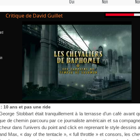
Oui
Non
No
Critique de David Guillet
ard
in
 : 10 ans et pas une ride
 George Stobbart était tranquillement à la terrasse d’un café avant q
que de chemin parcouru par ce journaliste américain et sa compagn
îcheur dans l’univers du point and click en reprenant le style dessins
nd Max, « day of the tentacle », « full throttle » et consors, les che