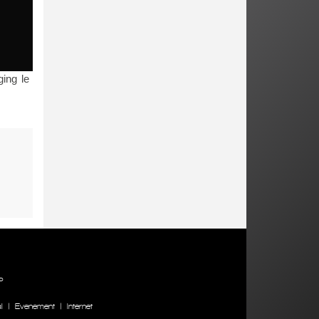
ing le
P
l
|
Evenement
|
Internet