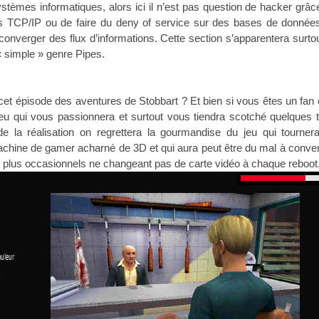
systèmes informatiques, alors ici il n’est pas question de hacker grâ
les TCP/IP ou de faire du deny of service sur des bases de donnée
converger des flux d’informations. Cette section s’apparentera surto
 « simple » genre Pipes.
cet épisode des aventures de Stobbart ? Et bien si vous êtes un fan 
jeu qui vous passionnera et surtout vous tiendra scotché quelques 
e la réalisation on regrettera la gourmandise du jeu qui tourner
chine de gamer acharné de 3D et qui aura peut être du mal à conven
 plus occasionnels ne changeant pas de carte vidéo à chaque reboot
ouleur
1