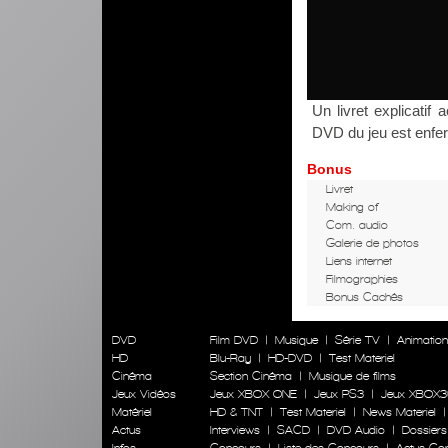
Un livret explicati
DVD du jeu est enfer
Bonus
Livret
Making of
Com. audio
Galerie de photos
Liens internet
Filmographies
Bonus Cachés
DVD
Film DVD
|
Musique
|
Série TV
|
Animatio
HD
Blu-Ray
|
HD-DVD
|
Test Materiel
Cinéma
Section Cinéma
|
Musique de films
Jeux Vidéos
Jeux XBOX ONE
|
Jeux PS3
|
Jeux XBOX3
Matériel
HD & TNT
|
Test Materiel
|
News Materiel
Actus
Interviews
|
SACD
|
DVD Audio
|
Dossiers
Infos
Concours
|
Liste des Concours
|
Actus Co