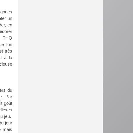
lygones
ter un
der, en
edorer
mon THQ
ue l’on
st très
d à la
cieuse
ers du
e. Par
it goût
éflexes
du jeu.
u jour
e mais