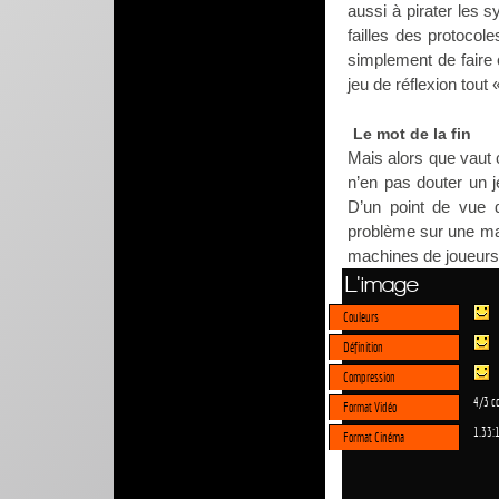
aussi à pirater les 
failles des protoco
simplement de faire 
jeu de réflexion tout
Le mot de la fin
Mais alors que vaut 
n’en pas douter un 
D’un point de vue d
problème sur une ma
machines de joueurs
L'image
Couleurs
Définition
Compression
4/3 c
Format Vidéo
1.33:
Format Cinéma