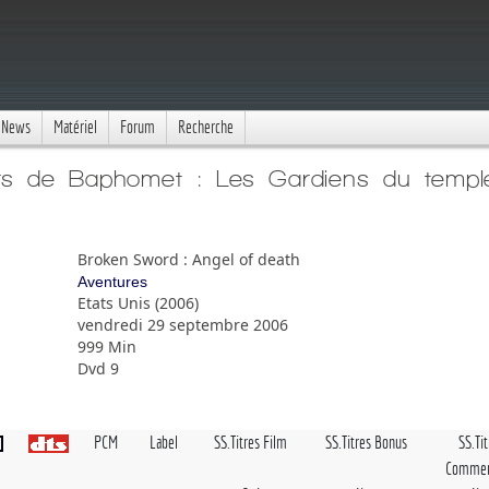
News
Matériel
Forum
Recherche
ers de Baphomet : Les Gardiens du templ
Broken Sword : Angel of death
Aventures
Etats Unis (2006)
vendredi 29 septembre 2006
999 Min
Dvd 9
PCM
Label
SS.Titres Film
SS.Titres Bonus
SS.Ti
Commen