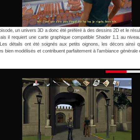
isode, un univers 3D a donc été préféré à des dessins 2D et le résul
is il requiert une carte graphique compatible Shader 1.1 au nivea
Les détails ont été soignés aux petits oignons, les décors ainsi q
s bien modélisés et contribuent parfaitement à l’ambiance générale 