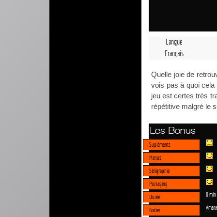
Langue
Français
Quelle joie de retrou
vois pas à quoi cela
jeu est certes très 
répétitive malgré le 
Les Bonus
Supléments
Menus
Sérigraphie
Packaging
0 min
Durée
Amara
Boitier