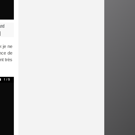
und
« je ne
ance de
nt très