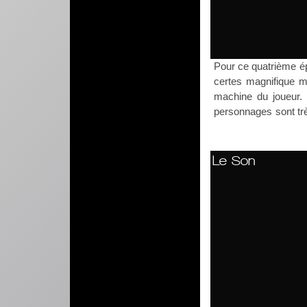
Pour ce quatrième ép
certes magnifique ma
machine du joueur. 
personnages sont trè
Le Son