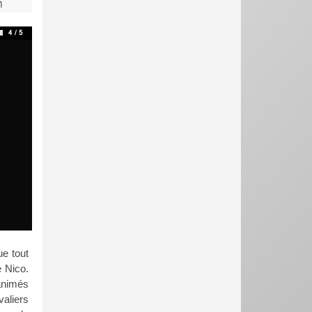
n
ue tout
e Nico.
 animés
valiers