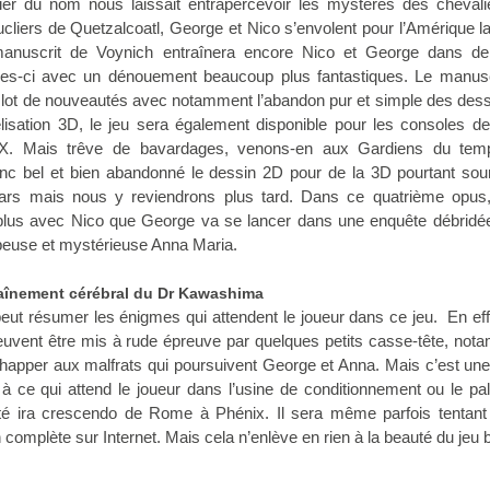
er du nom nous laissait entrapercevoir les mystères des chevali
cliers de Quetzalcoatl, George et Nico s’envolent pour l’Amérique la
 manuscrit de Voynich entraînera encore Nico et George dans de 
les-ci avec un dénouement beaucoup plus fantastiques. Le manusc
 lot de nouveautés avec notamment l’abandon pur et simple des dess
isation 3D, le jeu sera également disponible pour les consoles de
. Mais trêve de bavardages, venons-en aux Gardiens du tem
c bel et bien abandonné le dessin 2D pour de la 3D pourtant sou
s mais nous y reviendrons plus tard. Dans ce quatrième opus,
plus avec Nico que George va se lancer dans une enquête débridé
peuse et mystérieuse Anna Maria.
traînement cérébral du Dr Kawashima
 peut résumer les énigmes qui attendent le joueur dans ce jeu. En ef
peuvent être mis à rude épreuve par quelques petits casse-tête, no
happer aux malfrats qui poursuivent George et Anna. Mais c’est une
à ce qui attend le joueur dans l’usine de conditionnement ou le pa
ulté ira crescendo de Rome à Phénix. Il sera même parfois tentant 
 complète sur Internet. Mais cela n’enlève en rien à la beauté du jeu 