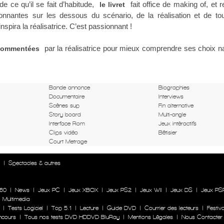
de ce qu’il se fait d’habitude,
fait office de making of, et 
le livret
ionnantes sur les dessous du scénario, de la réalisation et de tou
inspira la réalisatrice. C’est passionnant !
par la réalisatrice pour mieux comprendre ses choix na
 commentées
Bande annonce
Biographies
Documentaire
Interviews
Scènes sup
Fin alternative
Story board
Multi-angle
Interface Rom
Jeux intéractifs
Clips vidéo
Bêtisier
Court Metrage
n
|
Spectacles & autres
60
|
News
|
Jeux PC
|
Jeux XBOX
|
Jeux PS2
|
Jeux WII
|
Jeux DS
|
Jeux PS
|
Multimedia
|
Tests Logiciel
|
Top 5.1
|
Lecture
|
Guide DVD
|
Courrier des lecteurs
|
Festiva
ncours
|
Tous nos tests DVD HDDVD BluRay
|
Mentions Légales
|
Nous Contacter