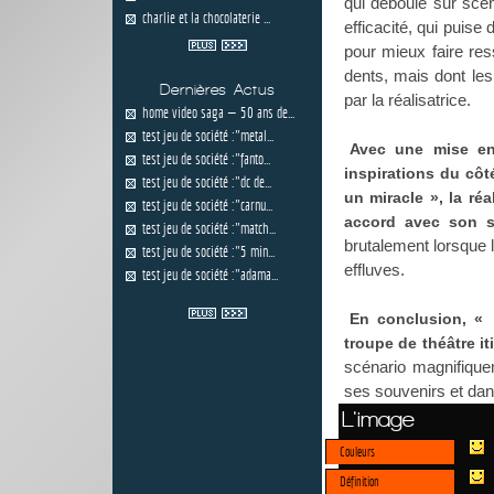
qui déboule sur scèn
charlie et la chocolaterie ...
efficacité, qui puis
pour mieux faire ress
dents, mais dont les
Dernières Actus
par la réalisatrice.
home video saga — 50 ans de...
test jeu de société :"metal...
Avec une mise en
test jeu de société :"fanto...
inspirations du côt
test jeu de société :"dc de...
un miracle », la ré
test jeu de société :"carnu...
accord avec son s
test jeu de société :"match...
brutalement lorsque l
test jeu de société :"5 min...
effluves.
test jeu de société :"adama...
En conclusion, « 
troupe de théâtre i
scénario magnifiquem
ses souvenirs et da
L'image
Couleurs
Définition