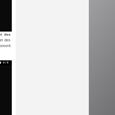
et des
ser des
pposent