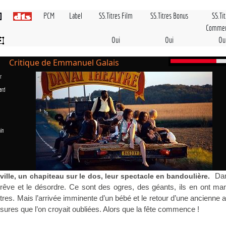
PCM
Label
SS.Titres Film
SS.Titres Bonus
SS.Ti
Commen
Oui
Oui
Ou
Critique de Emmanuel Galais
r
ard
in
Da
n ville, un chapiteau sur le dos, leur spectacle en bandoulière.
e rêve et le désordre. Ce sont des ogres, des géants, ils en ont m
ètres. Mais l’arrivée imminente d’un bébé et le retour d’une ancienne
sures que l’on croyait oubliées. Alors que la fête commence !