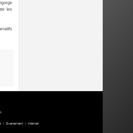
regorge
te les
rratifs
P
l
|
Evenement
|
Internet