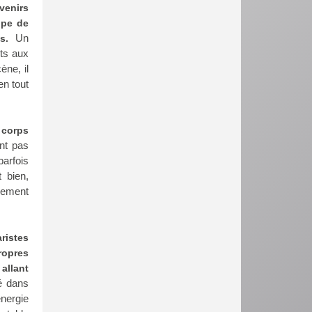
venirs
upe de
Un
es.
nts aux
ène, il
en tout
r corps
ont pas
parfois
t bien,
alement
ristes
ropres
allant
é dans
énergie