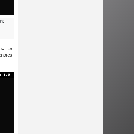
und
La
ns.
sonores