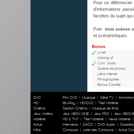
Pour se différencier 
d’informations pass
facettes du sujet qui 
Puis
trois scènes
et scénaristiques.
Bonus
Livret
Making of
Com. audio
Galerie de photos
Liens internet
Filmographies
Bonus Cachés
DVD
Film DVD
|
Musique
|
Série TV
|
Animatio
HD
Blu-Ray
|
HD-DVD
|
Test Materiel
Cinéma
Section Cinéma
|
Musique de films
Jeux Vidéos
Jeux XBOX ONE
|
Jeux PS3
|
Jeux XBOX3
Matériel
HD & TNT
|
Test Materiel
|
News Materiel
Actus
Interviews
|
SACD
|
DVD Audio
|
Dossiers
Infos
Concours
|
Liste des Concours
|
Actus Co