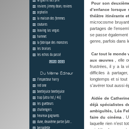
Pour son deuxième
reviens jimmy dean, reviens
d’enfance lorsque 
orphelin
théâtre itinérante
la maison des femmes
microcosme bruyant, 
coutures
partages de l’ensemb
leaving las vegas
se passe également d
hamnet
genre, parfois dans l
la fabrique des monstres
les braises
Car tout le monde v
les echos du passé
, elle 
aux œuvres
frustrées, il y a la 
difficiles à partage
Du Même Éditeur
longtemps et si tout
l'inspecteur harry
red one
s’avérer tout aussi é
beetlejuice beetlejuice
trap (ultra hd / 4k)
Aidée de Catherine 
les guetteurs
déjà spécialistes 
challengers
ambiguïtés, Léa Fe
heureux gagnants
. U
faire du cinéma
dune, deuxième partie (ultr...
laquelle rien n’est 
bernadette