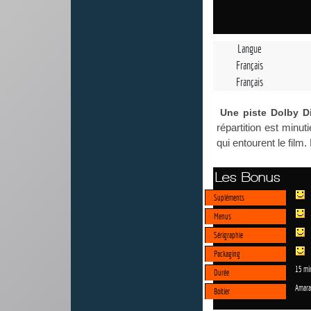
Langue
Français
Français
Une piste Dolby Di
répartition est minut
qui entourent le fil
Les Bonus
Supléments
Menus
Sérigraphie
Packaging
15 mi
Durée
Amara
Boitier