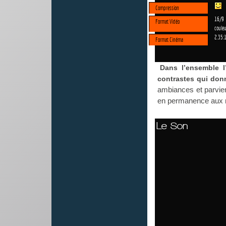
Compression
16/9
Format Vidéo
couleu
2.35:
Format Cinéma
Dans l’ensemble 
contrastes qui don
ambiances et parvien
en permanence aux n
Le Son