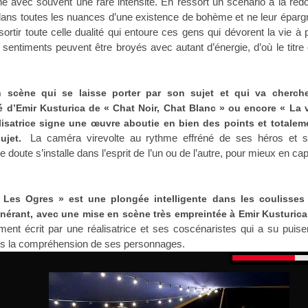
e avec souvent une rare intensité. En ressort un scénario à la red
e dans toutes les nuances d’une existence de bohème et ne leur éparg
ortir toute celle dualité qui entoure ces gens qui dévorent la vie à 
 sentiments peuvent être broyés avec autant d’énergie, d’où le titre 
 scène qui se laisse porter par son sujet et qui va cherch
é d’Emir Kusturica de « Chat Noir, Chat Blanc » ou encore « La v
alisatrice signe une œuvre aboutie en bien des points et totalem
La caméra virevolte au rythme effréné de ses héros et s’
ujet.
e doute s’installe dans l’esprit de l’un ou de l’autre, pour mieux en cap
Les Ogres » est une plongée intelligente dans les coulisses
tinérant, avec une mise en scène très empreintée à Emir Kusturica
ent écrit par une réalisatrice et ses coscénaristes qui a su puis
ns la compréhension de ses personnages.