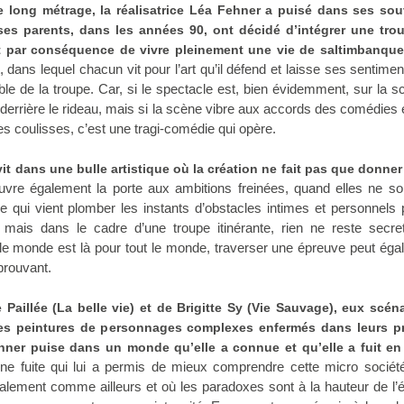
 long métrage, la réalisatrice Léa Fehner a puisé dans ses sou
ses parents, dans les années 90, ont décidé d’intégrer une tro
 et par conséquence de vivre pleinement une vie de saltimbanqu
dans lequel chacun vit pour l’art qu’il défend et laisse ses sentime
le de la troupe. Car, si le spectacle est, bien évidemment, sur la sc
errière le rideau, mais si la scène vibre aux accords des comédies 
es coulisses, c’est une tragi-comédie qui opère.
it dans une bulle artistique où la création ne fait pas que donne
ouvre également la porte aux ambitions freinées, quand elles ne s
vie qui vient plomber les instants d’obstacles intimes et personnels 
r, mais dans le cadre d’une troupe itinérante, rien ne reste secre
 le monde est là pour tout le monde, traverser une épreuve peut ég
prouvant.
Paillée (La belle vie) et de Brigitte Sy (Vie Sauvage), eux scéna
des peintures de personnages complexes enfermés dans leurs p
hner puise dans un monde qu’elle a connue et qu’elle a fuit en 
ne fuite qui lui a permis de mieux comprendre cette micro sociét
totalement comme ailleurs et où les paradoxes sont à la hauteur de l’