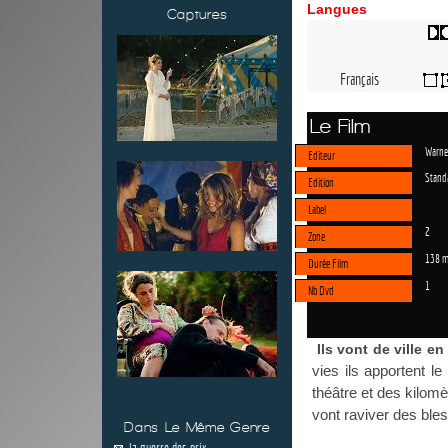
Langues
Captures
Français
Le Film
Warne
Editeur
Stand
Edition
Label
2
Zone
138 m
Durée Film
1
Nb Dvd
Ils vont de ville e
vies ils apportent l
théâtre et des kilom
vont raviver des bles
Dans Le Même Genre
la guerre des prix