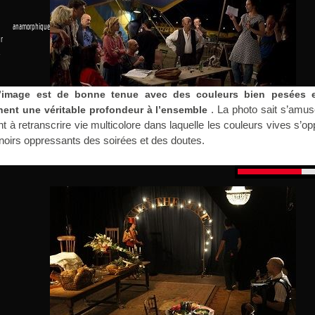
 anamorphique
r
1
l’image est de bonne tenue avec des couleurs bien pesées 
. La photo sait s’amu
nent une véritable profondeur à l’ensemble
t à retranscrire vie multicolore dans laquelle les couleurs vives s’o
oirs oppressants des soirées et des doutes.