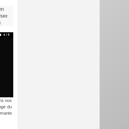
tres
taire
i
ns nos
angé du
 amante