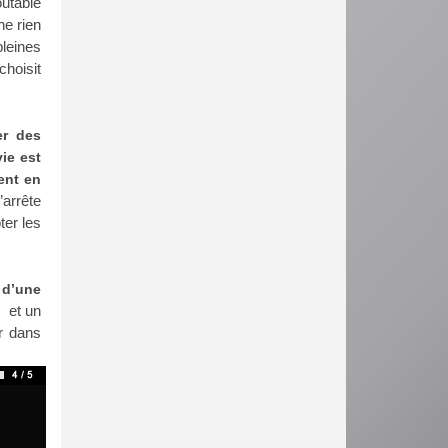
outable
ne rien
pleines
choisit
er des
ie est
ent en
arrête
ter les
 d’une
et un
er dans