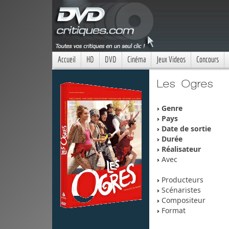
Accueil
HD
DVD
Cinéma
Jeux Videos
Concours
Les Ogres
Genre
Pays
Date de sortie
Durée
Réalisateur
Avec
Producteurs
Scénaristes
Compositeur
Format