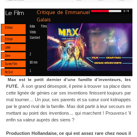
Critique de Emmanuel
Le Film
Galais
Koba Films
Editeur
Vidéo
Standard
Edition
Label
2
Zone
80 min
Durée Film
1
Nb Dvd
Max est le petit dernier d’une famille d’inventeurs, les
À son grand désespoir, il peine à trouver sa place dans
FUTÉ.
cette lignée de génies car ses inventions finissent toujours par
mal tourner… Un jour, ses parents et sa sœur sont kidnappés
par le grand rival de la famille. Max doit partir à leur secours en
mettant au point des inventions… qui marchent ! Prouvera-t ’il
enfin sa valeur auprès des siens ?
Production Hollandaise, ce qui est assez rare chez nous il