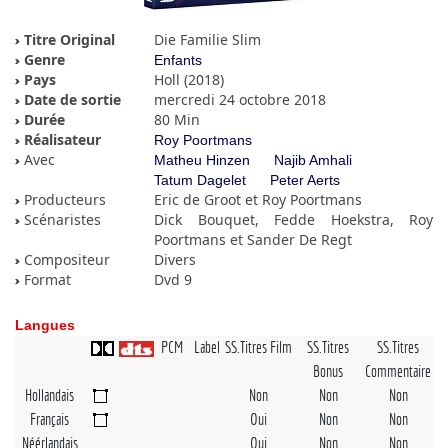
Titre Original
Die Familie Slim
Genre
Enfants
Pays
Holl (2018)
Date de sortie
mercredi 24 octobre 2018
Durée
80 Min
Réalisateur
Roy Poortmans
Avec
Matheu Hinzen
Najib Amhali
Tatum Dagelet
Peter Aerts
Producteurs
Eric de Groot et Roy Poortmans
Scénaristes
Dick Bouquet, Fedde Hoekstra, Roy
Poortmans et Sander De Regt
Compositeur
Divers
Format
Dvd 9
Langues
PCM
Label
SS.Titres Film
SS.Titres
SS.Titres
Bonus
Commentaire
Hollandais
Non
Non
Non
Français
Oui
Non
Non
Néérlandais
Oui
Non
Non