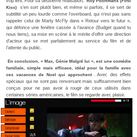
trop lent. Pour sa deuxième réalisation,
Roy Poortmans (First
s’en sort plutôt bien, et même si parfois, il se sert de
Kiss)
subtilité un peu lourde comme l’overboard, qui n’est pas sans
rappeler celui de Marty McFly dans « Retour vers le futur »,
qui défonce une fenêtre cassée à l’avance (Budget quand tu
nous tiens), sa mise en scène à le mérite d’offrir une direction
d’acteur qui se met parfaitement au service du film et de
l’attente du public.
En conclusion, « Max, Génie Malgré lui », est une comédie
familiale, simple mais efficace, idéal pour la famille avec
. Avec des effets
ces vacances de Noel qui approchent
spéciaux qui ne sont pas renversant mais suffisamment bien
conçus pour ne pas avoir à rougir de ceux utilisés dans
certaines séries américaines, le film se regarde avec plaisir.
L'image
Couleurs
Définition
Compression
16/9
Format Vidéo