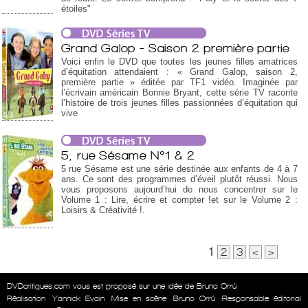
étoiles"
Grand Galop - Saison 2 première partie
Voici enfin le DVD que toutes les jeunes filles amatrices
d’équitation attendaient : « Grand Galop, saison 2,
première partie » éditée par TF1 vidéo. Imaginée par
l’écrivain américain Bonnie Bryant, cette série TV raconte
l’histoire de trois jeunes filles passionnées d’équitation qui
vive
5, rue Sésame N°1 & 2
5 rue Sésame est une série destinée aux enfants de 4 à 7
ans. Ce sont des programmes d’éveil plutôt réussi. Nous
vous proposons aujourd’hui de nous concentrer sur le
Volume 1 : Lire, écrire et compter !et sur le Volume 2 :
Loisirs & Créativité !.
1
2
3
<
>
DVDcritiques.com vous est proposé sur une idée de Bruno Orrú
Réalisation
Yannick Evain
Mise en scène
Bruno Orrú
Responsable éditorial