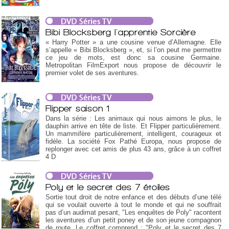
Bibi Blocksberg l'apprentie Sorcière
« Harry Potter » a une cousine venue d’Allemagne. Elle
s’appelle « Bibi Blocksberg », et, si l’on peut me permettre
ce jeu de mots, est donc sa cousine Germaine.
Metropolitan FilmExport nous propose de découvrir le
premier volet de ses aventures.
Flipper saison 1
Dans la série : Les animaux qui nous aimons le plus, le
dauphin arrive en tête de liste. Et Flipper particulièrement.
Un mammifère particulièrement, intelligent, courageux et
fidèle. La société Fox Pathé Europa, nous propose de
replonger avec cet amis de plus 43 ans, grâce à un coffret
4 D
Poly et le secret des 7 étoiles
Sortie tout droit de notre enfance et des débuts d’une télé
qui se voulait ouverte à tout le monde et qui ne souffrait
pas d’un audimat pesant, "Les enquêtes de Poly" racontent
les aventures d’un petit poney et de son jeune compagnon
de route. Le coffret comprend : "Poly et le secret des 7