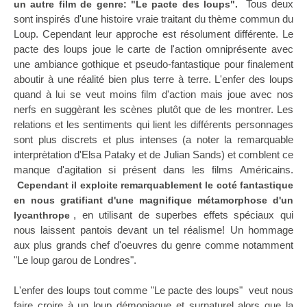
Tous deux
un autre film de genre: "Le pacte des loups".
sont inspirés d'une histoire vraie traitant du thème commun du
Loup. Cependant leur approche est résolument différente. Le
pacte des loups joue le carte de l'action omniprésente avec
une ambiance gothique et pseudo-fantastique pour finalement
aboutir à une réalité bien plus terre à terre. L'enfer des loups
quand à lui se veut moins film d'action mais joue avec nos
nerfs en suggèrant les scènes plutôt que de les montrer. Les
relations et les sentiments qui lient les différents personnages
sont plus discrets et plus intenses (a noter la remarquable
interprètation d'Elsa Pataky et de Julian Sands) et comblent ce
manque d'agitation si présent dans les films Américains.
Cependant il exploite remarquablement le coté fantastique
en nous gratifiant d'une magnifique métamorphose d'un
, en utilisant de superbes effets spéciaux qui
lycanthrope
nous laissent pantois devant un tel réalisme! Un hommage
aux plus grands chef d'oeuvres du genre comme notamment
"Le loup garou de Londres".
L'enfer des loups tout comme "Le pacte des loups" veut nous
faire croire à un loup démoniaque et surnaturel alors que la