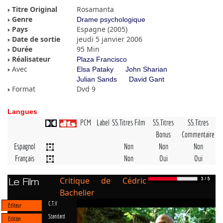
Titre Original
Rosamanta
Genre
Drame psychologique
Pays
Espagne (2005)
Date de sortie
jeudi 5 janvier 2006
Durée
95 Min
Réalisateur
Plaza Francisco
Avec
Elsa Pataky
John Sharian
Julian Sands
David Gant
Format
Dvd 9
Langues
PCM
Label
SS.Titres Film
SS.Titres
SS.Titres
Bonus
Commentaire
Espagnol
Non
Non
Non
Français
Non
Oui
Oui
Critique de Cédric
Le Film
Bachelier
C.T.V
Editeur
Standard
Edition