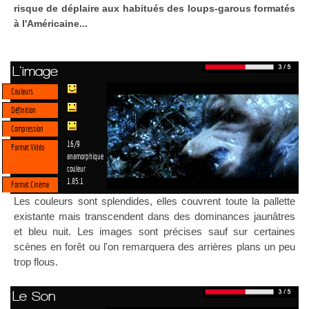
risque de déplaire aux habitués des loups-garous formatés
à l'Américaine...
L'image
Couleurs
Définition
Compression
16/9
Format Vidéo
anamorphique
couleur
1.85:1
Format Cinéma
Les couleurs sont splendides, elles couvrent toute la pallette
existante mais transcendent dans des dominances jaunâtres
et bleu nuit. Les images sont précises sauf sur certaines
scènes en forêt ou l'on remarquera des arrières plans un peu
trop flous.
Le Son