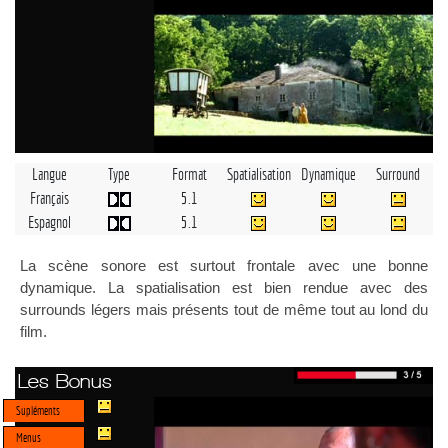
Langue
Type
Format
Spatialisation
Dynamique
Surround
Français
5.1
Espagnol
5.1
La scène sonore est surtout frontale avec une bonne
dynamique. La spatialisation est bien rendue avec des
surrounds légers mais présents tout de même tout au lond du
film.
Les Bonus
Supléments
Menus