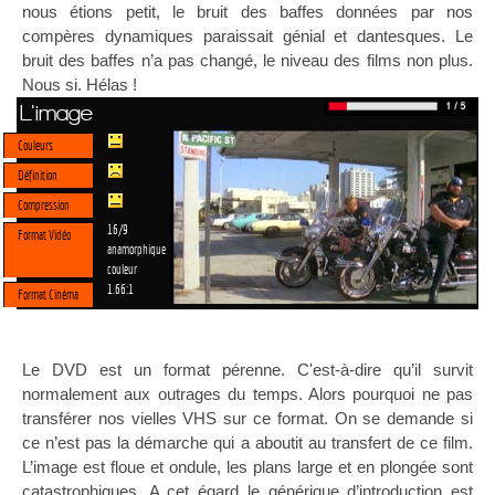
nous étions petit, le bruit des baffes données par nos
compères dynamiques paraissait génial et dantesques. Le
bruit des baffes n’a pas changé, le niveau des films non plus.
Nous si. Hélas !
L'image
Couleurs
Définition
Compression
16/9
Format Vidéo
anamorphique
couleur
1.66:1
Format Cinéma
Le DVD est un format pérenne. C'est-à-dire qu’il survit
normalement aux outrages du temps. Alors pourquoi ne pas
transférer nos vielles VHS sur ce format. On se demande si
ce n’est pas la démarche qui a aboutit au transfert de ce film.
L’image est floue et ondule, les plans large et en plongée sont
catastrophiques. A cet égard le générique d’introduction est