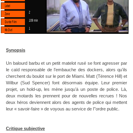
Label
2
Zone
109 min
Durée Film
1
Nb Dvd
Synopsis
Un balourd barbu et un petit matelot rusé se font agresser par
le caïd responsable de l’embauche des dockers, alors qu'ils
cherchent du boulot sur le port de Miami. Matt (Térence Hill) et
Wilbur (Sud Spencer) font désormais équipe. Leur premier
projet, un hold-up, les mène jusqu'à un poste de police. Là,
deux motards les prennent pour de nouvelles recrues ! Nos
deux héros deviennent alors des agents de police qui mettent
leur « savoir-faire » de voyous au service de l’’ordre public.
Critique subjective