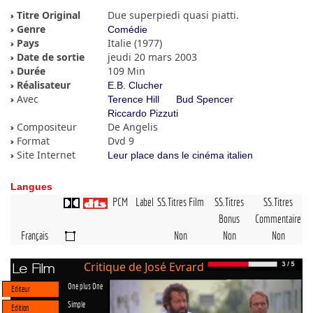
Titre Original
Due superpiedi quasi piatti.
Genre
Comédie
Pays
Italie (1977)
Date de sortie
jeudi 20 mars 2003
Durée
109 Min
Réalisateur
E.B. Clucher
Avec
Terence Hill
Bud Spencer
Riccardo Pizzuti
Compositeur
De Angelis
Format
Dvd 9
Site Internet
Leur place dans le cinéma italien
Langues
PCM
Label
SS.Titres Film
SS.Titres
SS.Titres
Bonus
Commentaire
Français
Non
Non
Non
Critique de José Evrard
Le Film
One plus One
Editeur
Simple
Edition