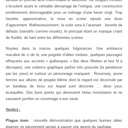
s’écoulent avant le véritable démarrage de l’intrigue, une construction
extrêmement dommageable pour un métrage d’une heure vingt. Trop
heurtée, approximative, la mise en scène rajoute une dose
d’agacement. Malheureusement, la suite sera à l’avenant : bourrée de
défauts (narratifs comme visuels), le principal étant un manque criant
de fluidité, de liant entre les différentes scènes.
Noyées dans la masse, quelques fulgurances. Une ambiance
macabre de ci de là, une poignée d’idées tordues, quelques passages
effrayants aux accents « giallesques » (les deux fillettes et leur fil à
découper), une violence graphique parfois très poussée (la pendaison
par les yeux) et surtout un personnage marquant : Rosemary, jeune
femme aux allures de poupée blême dont le regard est dissimulé par
un bandeau de tissu sur lequel sont dessinés … deux yeux
écarquillés. Des bons points qui demeurent hélas minoritaires et ne
sauraient justifier un visionnage à eux seuls.
Verdict :
Plague town
: nouvelle démonstration que quelques bonnes idées
éparses ne parviennent jamais à sauver une œuvre du naufrage.