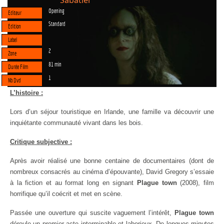
Sabatier
Opening
Editeur
Standard
Edition
Label
2
Zone
81 min
Durée Film
1
Nb Dvd
L’histoire :
Lors d’un séjour touristique en Irlande, une famille va découvrir une
inquiétante communauté vivant dans les bois.
Critique subjective :
Après avoir réalisé une bonne centaine de documentaires (dont de
nombreux consacrés au cinéma d’épouvante), David Gregory s’essaie
à la fiction et au format long en signant
Plague town
(2008), film
horrifique qu’il coécrit et met en scène.
Passée une ouverture qui suscite vaguement l’intérêt,
Plague town
déroule un premier acte interminable et laborieux. De longues minutes