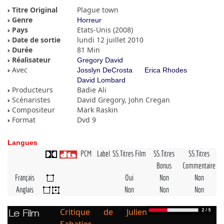
Titre Original
Plague town
Genre
Horreur
Pays
Etats-Unis (2008)
Date de sortie
lundi 12 juillet 2010
Durée
81 Min
Réalisateur
Gregory David
Avec
Josslyn DeCrosta
Erica Rhodes
David Lombard
Producteurs
Badie Ali
Scénaristes
David Gregory, John Cregan
Compositeur
Mark Raskin
Format
Dvd 9
Langues
PCM
Label
SS.Titres Film
SS.Titres
SS.Titres
Bonus
Commentaire
Français
Oui
Non
Non
Anglais
Non
Non
Non
Critique de Julien
Le Film