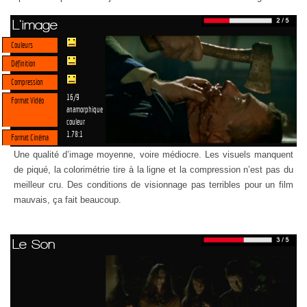
L'image
Couleurs
Définition
Compression
16/9
Format Vidéo
anamorphique
couleur
1.78:1
Format Cinéma
Une qualité d’image moyenne, voire médiocre. Les visuels manquent
de piqué, la colorimétrie tire à la ligne et la compression n’est pas du
meilleur cru. Des conditions de visionnage pas terribles pour un film
mauvais, ça fait beaucoup.
Le Son