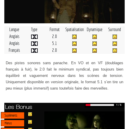
Langue
Type
Format
Spatialisation
Dynamique
Surround
Anglais
2.0
Anglais
5.1
Français
2.0
Des pistes sonores sans panache. En VO et en VF (doublages
français à fuir), le 2.0 fait le minimum syndical, pas toujours bien
équilibré et vaguement nerveux dans les scènes de tension.
Uniquement disponible en version originale, le format 5.1 s’en tire un
peu mieux (plus immersif) sans toutefois faire des merveilles.
Les Bonus
Supléments
Menus