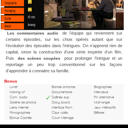
Sérigraphie
Packaging
45 min
Durée
Amaray
Boitier
de l'équipe qui reviennent sur
Les commentaires audio
certains épisodes, sur les choix opérés autant que sur
l'évolution des épisodes dans l'intrigues. On n'apprend rien de
capital, sinon la construction d'une série inspirée d'un film.
Puis
pour prolonger l'intrigue et un
des scènes coupées
reportage un peu trop conventionnel sur les façons
d'apprendre à connaitre sa famille.
Bonus
Livret
Bande annonce
Biographies
Making of
Documentaire
Interviews
Com. audio
Scènes sup
Fin alternative
Galerie de photos
Story board
Multi-angle
Liens internet
Interface Rom
Jeux intéractifs
Filmographies
Clips vidéo
Bêtisier
Bonus Cachés
Court Metrage