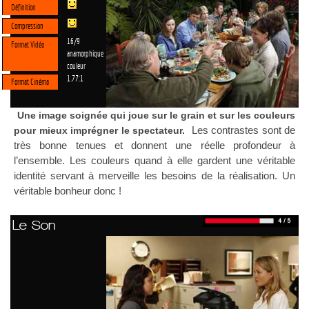
Définition
Compression
16/9
Format Vidéo
anamorphique
couleur
1.77:1
Format Cinéma
Une image soignée qui joue sur le grain et sur les couleurs
Les contrastes sont de
pour mieux imprégner le spectateur.
très bonne tenues et donnent une réelle profondeur à
l’ensemble. Les couleurs quand à elle gardent une véritable
identité servant à merveille les besoins de la réalisation. Un
véritable bonheur donc !
Le Son