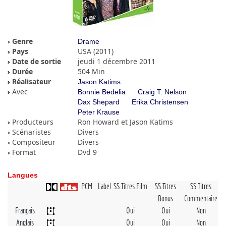
Genre
Drame
Pays
USA (2011)
Date de sortie
jeudi 1 décembre 2011
Durée
504 Min
Réalisateur
Jason Katims
Avec
Bonnie Bedelia
Craig T. Nelson
Dax Shepard
Erika Christensen
Peter Krause
Producteurs
Ron Howard et Jason Katims
Scénaristes
Divers
Compositeur
Divers
Format
Dvd 9
Langues
PCM
Label
SS.Titres Film
SS.Titres
SS.Titres
Bonus
Commentaire
Français
Oui
Oui
Non
Anglais
Oui
Oui
Non