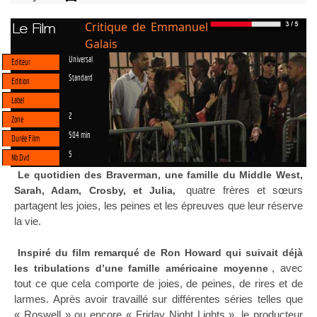
Critique de Emmanuel
Le Film
Galais
Universal
Editeur
Standard
Edition
Label
2
Zone
504 min
Durée Film
5
Nb Dvd
Le quotidien des Braverman, une famille du Middle West,
quatre frères et sœurs
Sarah, Adam, Crosby, et Julia,
partagent les joies, les peines et les épreuves que leur réserve
la vie.
Inspiré du film remarqué de Ron Howard qui suivait déjà
, avec
les tribulations d’une famille américaine moyenne
tout ce que cela comporte de joies, de peines, de rires et de
larmes. Après avoir travaillé sur différentes séries telles que
« Roswell » ou encore « Friday Night Lights », le producteur