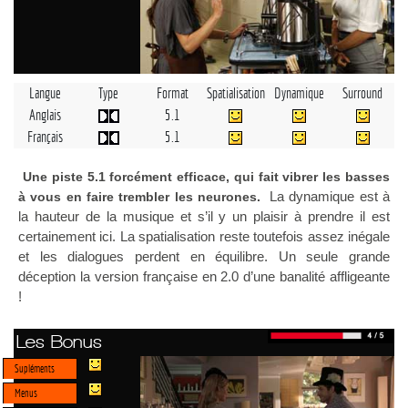
Langue
Type
Format
Spatialisation
Dynamique
Surround
Anglais
5.1
Français
5.1
Une piste 5.1 forcément efficace, qui fait vibrer les basses
La dynamique est à
à vous en faire trembler les neurones.
la hauteur de la musique et s’il y un plaisir à prendre il est
certainement ici. La spatialisation reste toutefois assez inégale
et les dialogues perdent en équilibre. Un seule grande
déception la version française en 2.0 d’une banalité affligeante
!
Les Bonus
Supléments
Menus