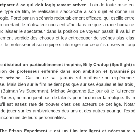
Loin de toute mise en
réparer à ce qui doit logiquement arriver.
 type de film, le réalisateur s’accroche à son sujet et donne un
gie. Porté par un scénario redoutablement efficace, qui oscille entre t
concertant, le réalisateur nous entraîne dans ce que la race humaine 
x laisser le spectateur dans la position de voyeur passif, il va lui 
aînement sordide des choses et les entrecouper de scènes plus cla
it le professeur et son équipe s’interroger sur ce qu’ils observent au
e distribution particulièrement inspirée, Billy Crudup (Spotlight) 
ion de professeur enfermé dans son ambition et tyrannisé p
. Car on ne sait jamais s’il maîtrise son expérience
et précise
ise. Mais bien sur le film ne tient pas que sur ses épaules et les trois
r (Batman Vs Superman), Michael Angarano (Le jour où je l’ai rencon
laces), ne manquent pas de talents pour lui donner la réplique. Ils t
u’il est assez rare de trouver chez des acteurs de cet âge. Not
on de jouer sur les ambivalences des uns et des autres pour qui l’exp
 inconnues de leurs personnalités.
he Prison Experiment » est un film intelligent et nécessaire s