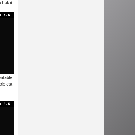
l’abri
itable
ble est