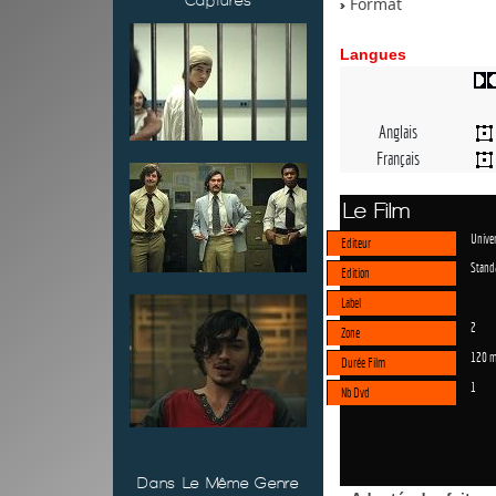
Captures
Format
Langues
Anglais
Français
Le Film
Univer
Editeur
Stand
Edition
Label
2
Zone
120 m
Durée Film
1
Nb Dvd
Dans Le Même Genre