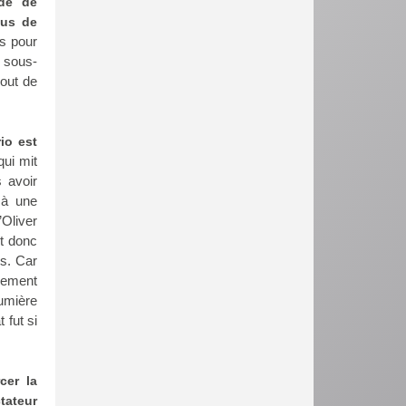
ude de
pus de
ts pour
s sous-
bout de
io est
ui mit
 avoir
 à une
’Oliver
nt donc
es. Car
mement
lumière
 fut si
cer la
ctateur