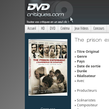
Accueil
HD
DVD
Cinéma
Jeux Videos
Concours
The prison ex
Titre Original
Genre
Pays
Date de sortie
Durée
Réalisateur
Avec
Producteurs
Scénaristes
Compositeur