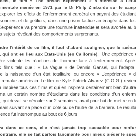
éels, le film « The prison Experiment » s’interesse à l’ét
imentale menée en 1971 par le Dr Philp Zimbardo sur le cam
d’explorer les effets de l’enfermement carcéral en payant des étudian
risonniers et de geôliers, dans une prison factice aménagée dans le
. L’expérience va prendre une tournure inattendue et sera avortée au 
es sujets révélant des comportements surprenants.
re l’intérêt de ce film, il faut d’abord souligner, que le scénar
Une expérience q
l, qui ont eu lieu aux Etats-Unis (en Californie).
re violente les réactions de l’homme face à l’enfermement. Après
x films tels que : « La Vague » de Dennis Gansel, qui l’adapta
 la naissance d’un état totalitaire, ou encore « L’expérience » d
 remake américain. Le film de Kyle Patrick Alvarez (C.O.G.) revie
a inspirée tous ces films et qui en inspirera certainement bien d’autr
ma un certain nombre d’étudiants dans les conditions d’un enfer
, qui devait se dérouler sur 2 semaines, avait pour but de mettre en 
n suivant sa place d’un côté ou de l’autre de la barrière. Le résultat
ience fut interrompue au bout de 6 jours.
, va dans ce sens, elle n’est jamais trop saccadée pour renfor
ontraire, elle se fait parfois lancinante pour mieux piéger le spe