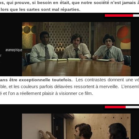
 qui prouve, si besoin en était, que notre société n’est jamais à 
lors que les cartes sont mal réparties.
 anamorphique
r
1
Les contrastes donnent une vér
ans être exceptionnelle toutefois.
ble, et les couleurs parfois délavées ressortent à merveille. L’ensem
 et l’on a réellement plaisir à visionner ce film.