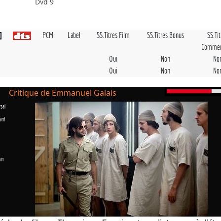
Dvd 9
PCM
Label
SS.Titres Film
SS.Titres Bonus
SS.Ti
Commen
Oui
Non
No
Oui
Non
No
Critique de Emmanuel Galais
sal
ard
in