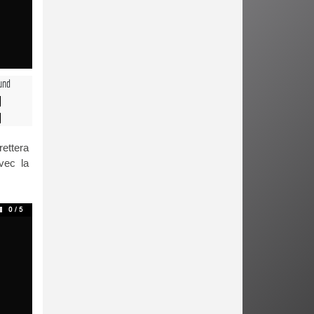
und
rettera
vec la