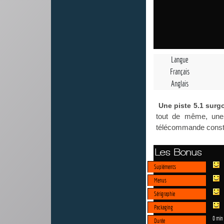
Langue
Français
Anglais
Une piste 5.1 surgo
tout de même, une 
télécommande consta
Les Bonus
Supléments
Menus
Sérigraphie
Packaging
0 min
Durée