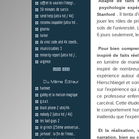
Adapté de faits r
coffret le vaurien l'integr...
psychologie expér
30 minutes de sursis
. Il tenta 
Stanford
send help (ultra hd / 4k)
jouer les rôles de p
reconnu coupable (ultra hd ...
sols de l’université
gourou
6 jours seulement, l
lurker
da vinci code uhd 4k steelb...
insaisissables 3
Pour bien comprend
minority report (ultra hd /...
inspiré de faits rée
urgence
en lumière de maniè
inspiré de nombreu
expérience autour de
Du Même Éditeur
Hierschbiegel et son
hamnet
sur l’expérience qui 
gabby et la maison magique
ce professeur enfer
g.o.a.t.
carcéral. Cette étude
black phone 2 uhd/4k
le comportement humai
nobody 2 (ultra hd / 4k)
inattendu que l’expér
les bad guys 2
le grinch (25ème anniversai...
Et la réalisation
jarhead : la fin de l'innoc...
narration, bien au c