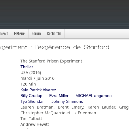
News
Matériel
Forum
Recherche
periment : l'expérience de Stanford
The Stanford Prison Experiment
Thriller
USA (2016)
mardi 7 juin 2016
120 Min
Kyle Patrick Alvarez
Billy Crudup
Ezra Miller
MICHAEL angarano
Tye Sheridan
Johnny Simmons
Lauren Bratman, Brent Emery, Karen Lauder, Greg L
Christopher McQuarrie et Liz Friedman
Tim Talbott
Andrew Hewitt