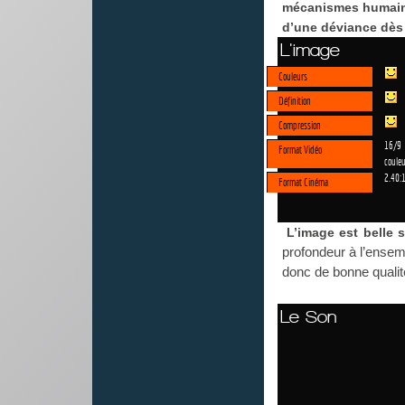
mécanismes humains,
d’une déviance dès 
L'image
Couleurs
Définition
Compression
16/9
Format Vidéo
couleu
2.40:
Format Cinéma
L’image est belle s
profondeur à l’ensem
donc de bonne qualité
Le Son