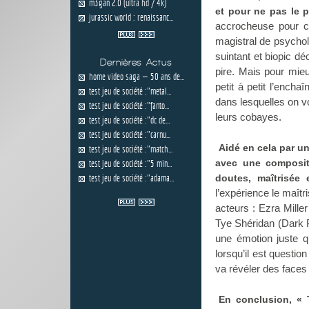
m3gan 2.0 (ultra hd / 4k)
et pour ne pas le p
jurassic world : renaissanc...
accrocheuse pour ce
magistral de psycholo
suintant et biopic dé
Dernières Actus
pire. Mais pour mieu
home video saga — 50 ans de...
petit à petit l’ench
test jeu de société :"metal...
dans lesquelles on vo
test jeu de société :"fanto...
leurs cobayes.
test jeu de société :"dc de...
test jeu de société :"carnu...
Aidé en cela par un
test jeu de société :"match...
avec une composit
test jeu de société :"5 min...
test jeu de société :"adama...
doutes, maîtrisée 
l’expérience le maîtr
acteurs : Ezra Mille
Tye Shéridan (Dark P
une émotion juste q
lorsqu’il est questi
va révéler des faces
En conclusion, « T