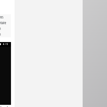
tres
taire
n
n