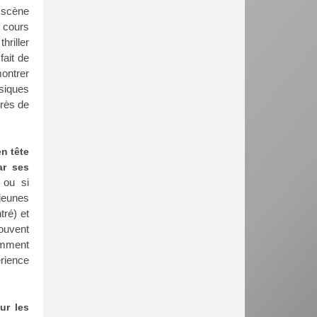
 scène
 cours
hriller
fait de
montrer
ssiques
près de
en tête
ar ses
 ou si
 jeunes
tré) et
rouvent
amment
érience
ur les