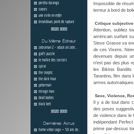
perdita durango
Impossible de résumer
sueurs
terreur à bord de bo
une virée en enfer
breakdown, point de rupture
Critique subjective
Attention, oubliez t
américain surfant s
Du Même Éditeur
Steve Grasse va enco
zebraman 2 - attack on zebr...
de ces Vixens. Nées 
god's puzzle
devenues depuis un
le maître des sorciers
n’est pas des plus r
spiral
les Bikinis Bandi
the skeptic
Tarantino, film dans 
the dark hour
armes automatiques
yatterman
mirage man
Sexe, Violence, Roc
dead bodies
Il y a de tout dans
black belt
des poses suggesti
de violence dans le 
indépendant Perfect 
Dernières Actus
prime par-dessus tou
home video saga — 50 ans de...