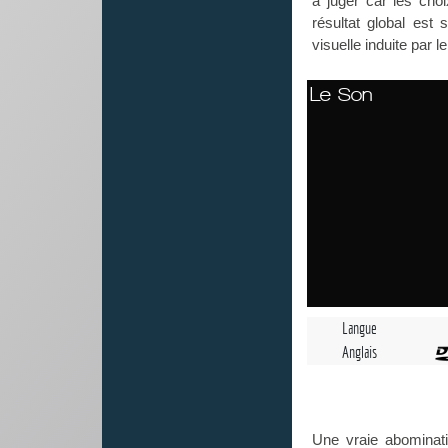
à juger car les choi
résultat global est
visuelle induite par 
Le Son
Langue
Anglais
Une vraie abominati