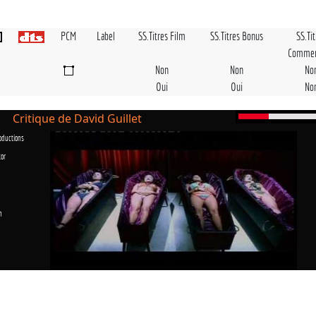
PCM
Label
SS.Titres Film
SS.Titres Bonus
SS.Ti
Commen
Non
Non
No
Oui
Oui
No
Critique de David Guillet
oductions
tor
n