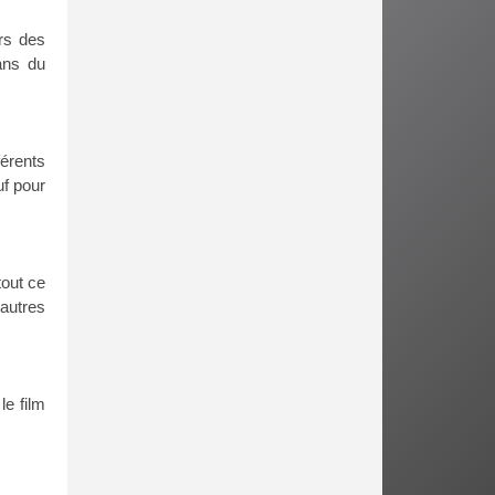
rs des
ans du
férents
uf pour
tout ce
 autres
e film