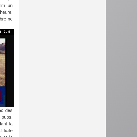
ilm un
’heure.
mbre ne
vec des
 pubs,
dant la
fficile