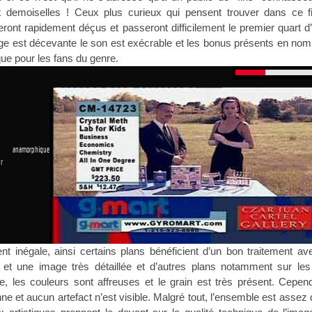
x demoiselles ! Ceux plus curieux qui pensent trouver dans ce f
eront rapidement déçus et passeront difficilement le premier quart d
ge est décevante le son est exécrable et les bonus présents en no
que pour les fans du genre.
 anamorphique
r
1
nt inégale, ainsi certains plans bénéficient d’un bon traitement a
s et une image très détaillée et d’autres plans notamment sur les
e, les couleurs sont affreuses et le grain est très présent. Cepen
 et aucun artefact n’est visible. Malgré tout, l’ensemble est assez di