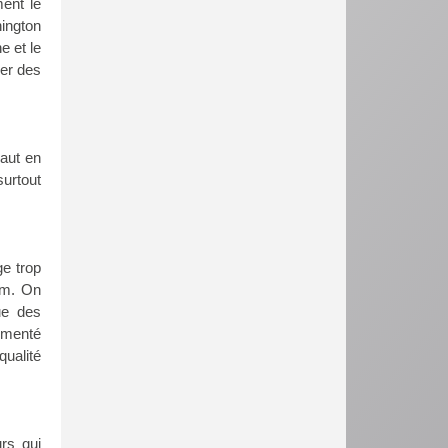
ment le
hington
e et le
uer des
haut en
urtout
ge trop
ilm. On
ue des
rémenté
qualité
urs qui