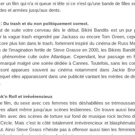
 un film qui n’a ni queue ni tête si ce n’est qu’une bande de filles 
lides et armées jusqu’aux dents.
 : Du trash et du non politiquement correct.
out de suite votre cerveau dès le début. Bikini Bandits est un pur 
ur la vague trash engendré par Jackass ou encore Tom Green, cep
re plus loin dans le trash, fortement inspiré du cinéma de Russ M
de l’imagination fertile de Steve Grasse en 2000, les Bikinis Bandi
 phénomène culte outre Atlantique. Cependant, leur passage en 
emarqué malgré une soirée dédiée à Cannes. Toutefois, sans les co
ts sont apparues souvent au cinéma notamment dans Jackie Br
lequel elles apparaissent dans une publicité vantant les mérites de d
.
k’n Roll et irrévérencieux
 ce film, du sexe avec ces femmes très déshabillées se trémoussan
ves allant même jusqu’aux scènes lesbiennes. On trouve aussi be
film avec des scènes de torture sur fond de musique rock techno d
Circle. Mais c’est le côté totalement irrévérencieux et blasphémato
t. Ainsi Steve Grass n’hésite pas à offenser aussi bien les féminis