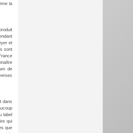
sème la
produit
endant
eyer et
ts sont
France
nnaître
own de
iverses
t dans
aucoup
u label
ire qui
tes que