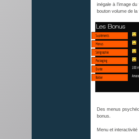
inégale à l’image du 
bouton volume de la
Les Bonus
Supléments
Menus
Sérigraphie
Packaging
100 m
Durée
Amara
Boitier
Des menus psychédé
bonus.
Menu et interactivité