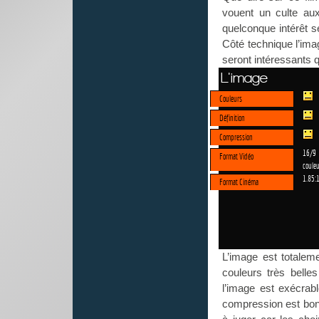
vouent un culte au
quelconque intérêt s
Côté technique l’ima
seront intéressants 
L'image
Couleurs
Définition
Compression
16/9
Format Vidéo
couleu
1.85:
Format Cinéma
L’image est totaleme
couleurs très belle
l’image est exécrabl
compression est bonne