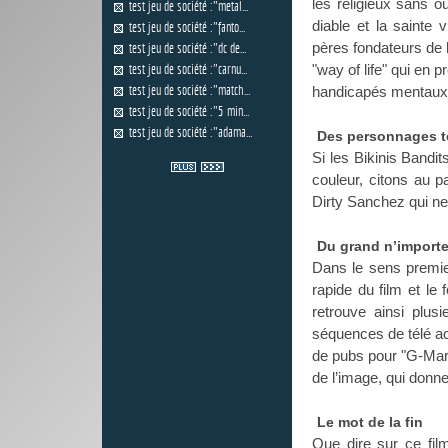
les religieux sans o
test jeu de société :"metal...
diable et la sainte 
test jeu de société :"fanto...
pères fondateurs de l
test jeu de société :"dc de...
"way of life" qui en 
test jeu de société :"carnu...
test jeu de société :"match...
handicapés mentaux d
test jeu de société :"5 min...
test jeu de société :"adama...
Des personnages t
Si les Bikinis Bandi
couleur, citons au 
Dirty Sanchez qui ne
Du grand n’importe
Dans le sens premier
rapide du film et le 
retrouve ainsi plus
séquences de télé ac
de pubs pour "G-Mart
de l’image, qui donne
Le mot de la fin
Que dire sur ce film