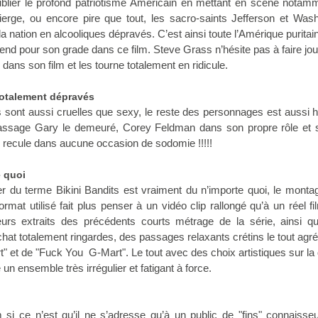
ublier le profond patriotisme Américain en mettant en scène notam
vierge, ou encore pire que tout, les sacro-saints Jefferson et Was
a nation en alcooliques dépravés. C’est ainsi toute l’Amérique puritain
prend pour son grade dans ce film. Steve Grass n’hésite pas à faire jo
ans son film et les tourne totalement en ridicule.
otalement dépravés
ts sont aussi cruelles que sexy, le reste des personnages est aussi 
passage Gary le demeuré, Corey Feldman dans son propre rôle et s
 recule dans aucune occasion de sodomie !!!!!
 quoi
 du terme Bikini Bandits est vraiment du n’importe quoi, le monta
format utilisé fait plus penser à un vidéo clip rallongé qu’à un réel f
ieurs extraits des précédents courts métrage de la série, ainsi q
hat totalement ringardes, des passages relaxants crétins le tout ag
" et de "Fuck You G-Mart". Le tout avec des choix artistiques sur la 
 un ensemble très irrégulier et fatigant à force.
 si ce n’est qu’il ne s’adresse qu’à un public de "fins" connaisse