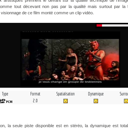
x artistiques prennent le devant sur la qualité technique de l’imag
 somme tout décevant non pas par la qualité mais surtout par la f
le visionnage de ce film monté comme un clip vidéo.
Type
Format
Spatialisation
Dynamique
Surro
2.0
on, la seule piste disponible est en stéréo, la dynamique est tota