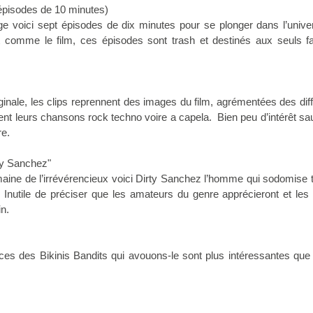
 épisodes de 10 minutes)
ge voici sept épisodes de dix minutes pour se plonger dans l’unive
ut comme le film, ces épisodes sont trash et destinés aux seuls f
iginale, les clips reprennent des images du film, agrémentées des dif
tent leurs chansons rock techno voire a capela. Bien peu d’intérêt sa
re.
ty Sanchez"
aine de l’irrévérencieux voici Dirty Sanchez l’homme qui sodomise 
s. Inutile de préciser que les amateurs du genre apprécieront et les
n.
s des Bikinis Bandits qui avouons-le sont plus intéressantes que l