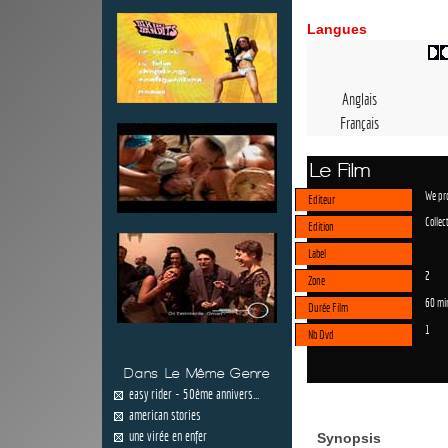
Langues
Anglais
Français
Le Film
We pr
Editeur
Collec
Edition
Label
2
Zone
60 mi
Durée Film
1
Nb Dvd
Dans Le Même Genre
easy rider - 50ème annivers...
american stories
une virée en enfer
Synopsis