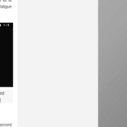
e et le
atigue
und
lement