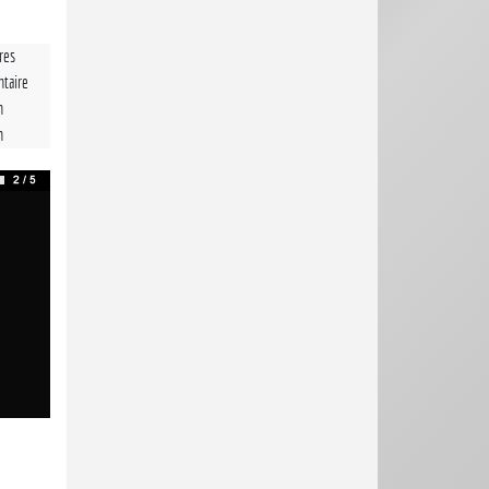
tres
taire
n
n