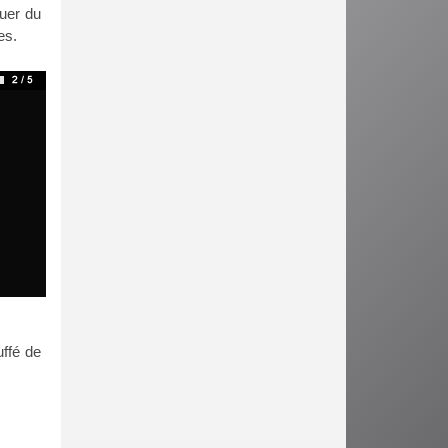
ouer du
es.
ffé de