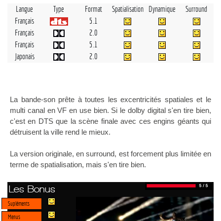
Langue
Type
Format
Spatialisation
Dynamique
Surround
Français
5.1
Français
2.0
Français
5.1
Japonais
2.0
La bande-son prête à toutes les excentricités spatiales et le
multi canal en VF en use bien. Si le dolby digital s'en tire bien,
c'est en DTS que la scène finale avec ces engins géants qui
détruisent la ville rend le mieux.
La version originale, en surround, est forcement plus limitée en
terme de spatialisation, mais s'en tire bien.
Les Bonus
Supléments
Menus