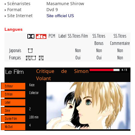
Scénaristes
Masamune Shirow
Format
Dvd 9
Site Internet
Site officiel US
Langues
PCM
Label
SS.Titres Film
SS.Titres
SS.Titres
Bonus
Commentaire
Japonais
Non
Non
Non
Français
Oui
Oui
Non
Critique de Simon
Le Film
Volant
Kaze
Editeur
Collector
Edition
Label
2
Zone
100 min
Durée Film
4
Nb Dvd