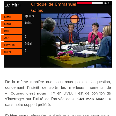
Critique de Emmanuel
Le Film
Galais
Tf1 video
Editeur
Coffret
Edition
Label
2
Zone
390 min
Durée Film
3
Nb Dvd
De la même manière que nous nous posions la question,
concernant l’intérêt de sortir les meilleurs moments de
«
» en DVD, il est de bon ton de
Coucou c’est nous
!
s’interroger sur l’utilité de l’arrivée de «
»
Ciel mon Mardi
dans notre support préféré.
Et bien pour y répondre, je dirais que