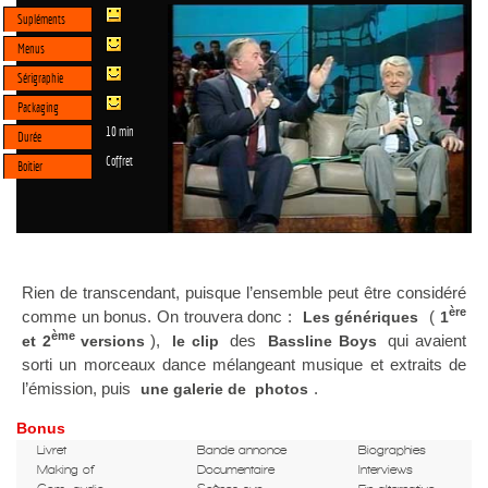
Supléments
Menus
Sérigraphie
Packaging
10 min
Durée
Coffret
Boitier
Rien de transcendant, puisque l’ensemble peut être considéré
ère
comme un bonus. On trouvera donc :
(
Les génériques
1
ème
),
des
qui avaient
et 2
versions
le clip
Bassline Boys
sorti un morceaux dance mélangeant musique et extraits de
l’émission, puis
.
une galerie de photos
Bonus
Livret
Bande annonce
Biographies
Making of
Documentaire
Interviews