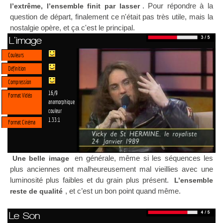
. Pour répondre à la
l’extrême, l’ensemble finit par lasser
question de départ, finalement ce n'était pas très utile, mais la
nostalgie opère, et ça c'est le principal.
L'image
Couleurs
Définition
Compression
16/9
Format Vidéo
anamorphique
couleur
1.33:1
Format Cinéma
en générale, même si les séquences les
Une belle image
plus anciennes ont malheureusement mal vieillies avec une
luminosité plus faibles et du grain plus présent.
L’ensemble
, et c’est un bon point quand même.
reste de qualité
Le Son