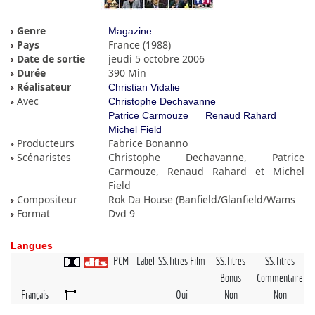
Genre
Magazine
Pays
France (1988)
Date de sortie
jeudi 5 octobre 2006
Durée
390 Min
Réalisateur
Christian Vidalie
Avec
Christophe Dechavanne
Patrice Carmouze
Renaud Rahard
Michel Field
Producteurs
Fabrice Bonanno
Scénaristes
Christophe Dechavanne, Patrice
Carmouze, Renaud Rahard et Michel
Field
Compositeur
Rok Da House (Banfield/Glanfield/Wams
Format
Dvd 9
Langues
PCM
Label
SS.Titres Film
SS.Titres
SS.Titres
Bonus
Commentaire
Français
Oui
Non
Non