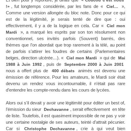
« Coucou c’est nous
, fut longtemps considérée, par les fans de «
»,
!»
Ciel…
Comme une version allongée du bloc note. Donc pour ce qui
est de la légitimité, je serais tenté de dire que : oui
effectivement, il y a de la logique en cela. Car «
Ciel mon
», a marqué les esprits par son ton résolument non
Mardi
conventionnel, ses invités parfois (Souvent) barrés, des
thèmes que l’on abordait que trop rarement à la télé, au point
de parfois s’attirer les foudres de certains (Parlementaires
belges, direction ulcérée…). «
» qui de
Ciel mon Mardi
Mai
, puis de
1988 à Juin 1992
Septembre 2000 à Juin 2001
nous a offert plus de
animés est devenu une
400 débats
émission de référence. Pour les amateurs, le Mardi soir était
devenu un rendez vous incontournable, il n’était pas rare
d’entendre les compte-rendu dans les cours de lycées.
Alors oui s’il devait y avoir une légitimité pour éditer un best of,
l’émission du sieur
, serait effectivement en tête
Dechavanne
de liste. Toutefois, il est quasiment impossible de ne pas y voir
une certaine nostalgie de ses auteurs, teinté d’attrait pécunier.
Car si
, crie à qui veut bien
Christophe Dechavanne