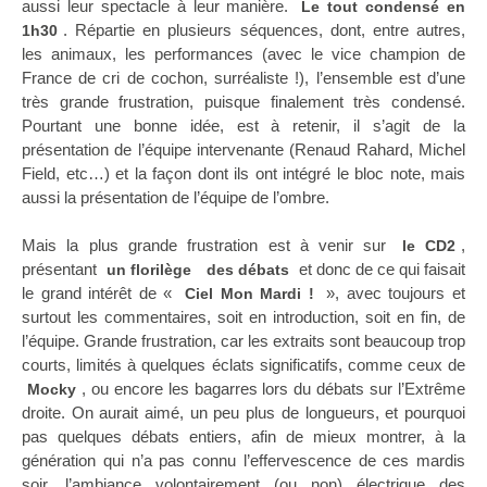
aussi leur spectacle à leur manière.
Le tout condensé en
. Répartie en plusieurs séquences, dont, entre autres,
1h30
les animaux, les performances (avec le vice champion de
France de cri de cochon, surréaliste !), l’ensemble est d’une
très grande frustration, puisque finalement très condensé.
Pourtant une bonne idée, est à retenir, il s’agit de la
présentation de l’équipe intervenante (Renaud Rahard, Michel
Field, etc…) et la façon dont ils ont intégré le bloc note, mais
aussi la présentation de l’équipe de l’ombre.
Mais la plus grande frustration est à venir sur
,
le CD2
présentant
et donc de ce qui faisait
un florilège
des débats
le grand intérêt de «
», avec toujours et
Ciel Mon Mardi !
surtout les commentaires, soit en introduction, soit en fin, de
l’équipe. Grande frustration, car les extraits sont beaucoup trop
courts, limités à quelques éclats significatifs, comme ceux de
, ou encore les bagarres lors du débats sur l’Extrême
Mocky
droite. On aurait aimé, un peu plus de longueurs, et pourquoi
pas quelques débats entiers, afin de mieux montrer, à la
génération qui n’a pas connu l’effervescence de ces mardis
soir, l’ambiance volontairement (ou non) électrique des