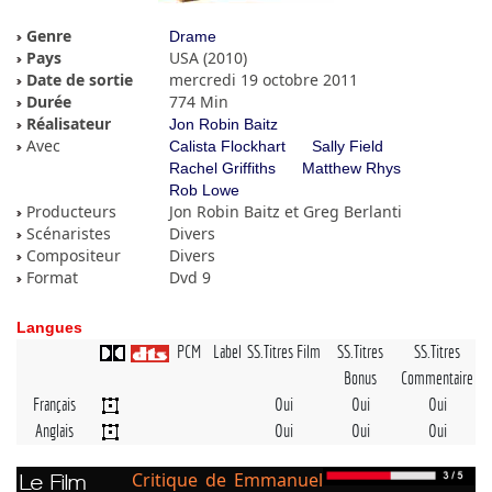
Genre
Drame
Pays
USA (2010)
Date de sortie
mercredi 19 octobre 2011
Durée
774 Min
Réalisateur
Jon Robin Baitz
Avec
Calista Flockhart
Sally Field
Rachel Griffiths
Matthew Rhys
Rob Lowe
Producteurs
Jon Robin Baitz et Greg Berlanti
Scénaristes
Divers
Compositeur
Divers
Format
Dvd 9
Langues
PCM
Label
SS.Titres Film
SS.Titres
SS.Titres
Bonus
Commentaire
Français
Oui
Oui
Oui
Anglais
Oui
Oui
Oui
Critique de Emmanuel
Le Film