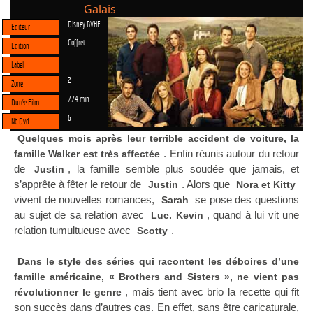
Galais
Disney BVHE
Editeur
Coffret
Edition
Label
2
Zone
774 min
Durée Film
6
Nb Dvd
Quelques mois après leur terrible accident de voiture, la
. Enfin réunis autour du retour
famille Walker est très affectée
de
, la famille semble plus soudée que jamais, et
Justin
s’apprête à fêter le retour de
. Alors que
Justin
Nora et Kitty
vivent de nouvelles romances,
se pose des questions
Sarah
au sujet de sa relation avec
, quand à lui vit une
Luc. Kevin
relation tumultueuse avec
.
Scotty
Dans le style des séries qui racontent les déboires d’une
famille américaine, « Brothers and Sisters », ne vient pas
, mais tient avec brio la recette qui fit
révolutionner le genre
son succès dans d’autres cas. En effet, sans être caricaturale,