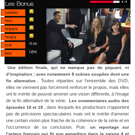
Les Bonus
Supléments
Menus
Sérigraphie
Packaging
45 min
Durée
Coffret
Boitier
Une édition finale, qui ne manque pas de piquant, ni
d’inspiration : avec notamment 8 scènes coupées dont une
. Toutes réparties sur l’ensemble des DVD,
fin alternative
elles ne viennent pas forcément renforcer le propos, mais elles
ont le mérite de pouvoir amener une vision différente, à l’image
de la fin alternative de la série.
Les commentaires audio des
, dans lesquels les producteurs n’apportent
épisodes 10 et 19
pas de précisions spectaculaires mais ont le mérite d’amener
une certain vision plus fraiche de la cohérence de la série et en
l’occurrence de sa conclusion. Puis
un reportage sur
l’acteur français qui fit son apparition dans la saison 4 et