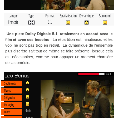
Langue
Type
Format
Spatialisation
Dynamique
Surround
Français
5.1
Une piste Dolby Digitale 5.1, totalement en accord avec le
. La répartition est minutieuse, et les
film et avec ses besoins
voix ne sont pas trop en retrait. La dynamique de l’ensemble
plus discrète sait tout de même se faire présente, lorsque cela
est nécessaires, comme pour appuyer un moment charnière
de la comédie.
Les Bonus
Supléments
Menus
Sérigraphie
Packaging
0 min
Durée
Amaray