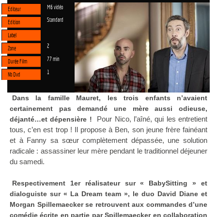
M6 vidéo
Editeur
Standard
Edition
Label
2
Zone
77 min
Durée Film
1
Nb Dvd
Dans la famille Mauret, les trois enfants n’avaient
certainement pas demandé une mère aussi odieuse,
Pour Nico, l’aîné, qui les entretient
déjanté…et dépensière !
tous, c’en est trop ! Il propose à Ben, son jeune frère fainéant
et à Fanny sa sœur complètement dépassée, une solution
radicale : assassiner leur mère pendant le traditionnel déjeuner
du samedi.
Respectivement 1er réalisateur sur « BabySitting » et
dialoguiste sur « La Dream team », le duo David Diane et
Morgan Spillemaecker se retrouvent aux commandes d’une
comédie écrite en partie par Spillemaecker en collaboration