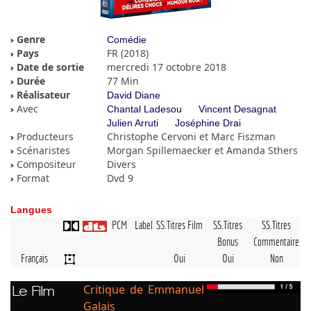
Genre
Comédie
Pays
FR (2018)
Date de sortie
mercredi 17 octobre 2018
Durée
77 Min
Réalisateur
David Diane
Avec
Chantal Ladesou
Vincent Desagnat
Julien Arruti
Joséphine Drai
Producteurs
Christophe Cervoni et Marc Fiszman
Scénaristes
Morgan Spillemaecker et Amanda Sthers
Compositeur
Divers
Format
Dvd 9
Langues
PCM
Label
SS.Titres Film
SS.Titres
SS.Titres
Bonus
Commentaire
Français
Oui
Oui
Non
Critique de Emmanuel
Le Film
Galais