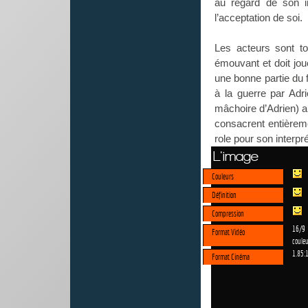
au regard de son in
l’acceptation de soi.
Les acteurs sont to
émouvant et doit jou
une bonne partie du 
à la guerre par Adri
mâchoire d’Adrien) a
consacrent entièrem
role pour son interpré
L'image
Couleurs
Définition
Compression
16/9
Format Vidéo
couleu
1.85:
Format Cinéma