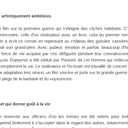
t artistiquement ambitieux.
un film sur la première guerre qui s’éloigne des clichés habituels. C
rencontre, celle d’un réalisateur avec un livre, celui du premier r
n a écrit ce roman en repensant au château des gueules cassées 
ait son grand-père. Avec pudeur, émotion et parfois beaucoup d’h
la force de vie acquise par ces défigurés pendant leur convalesce
nçois Dupeyron a été séduit par l’histoire de cet homme qui redéco
 simplement la vie. Le réalisateur et l’écrivain ont travaillé de concert
e adaptation très réussi, un film sincère et juste sur la grande guerre
 piège de la barbarie et du voyeurisme.
 et qui donne goût à la vie
réservée aux officiers d’où les miroirs ont été retirés pour évit
pprend lentement à s’accepter dans le regard des autres, notammen