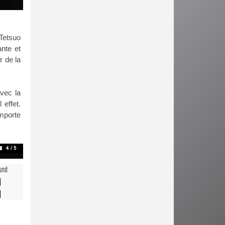
 Tetsuo
ante et
r de la
vec la
effet.
importe
und