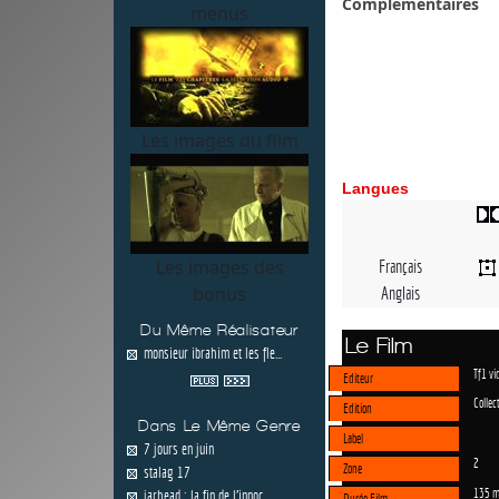
Complémentaires
menus
Les images du film
Langues
Les images des
Français
bonus
Anglais
Du Même Réalisateur
Le Film
monsieur ibrahim et les fle...
Tf1 vi
Editeur
Collec
Edition
Dans Le Même Genre
Label
7 jours en juin
2
Zone
stalag 17
135 m
jarhead : la fin de l'innoc...
Durée Film