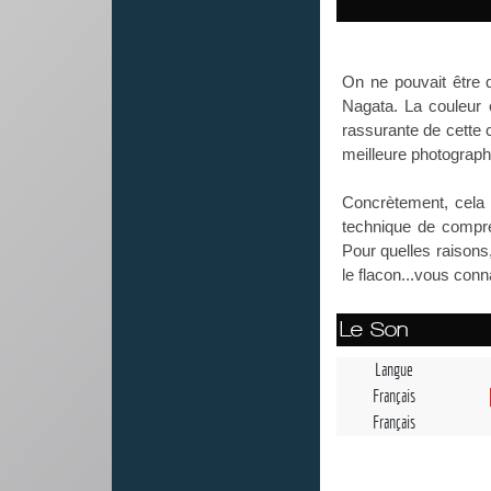
On ne pouvait être q
Nagata. La couleur e
rassurante de cette 
meilleure photographi
Concrètement, cela 
technique de compre
Pour quelles raisons,
le flacon...vous conna
Le Son
Langue
Français
Français