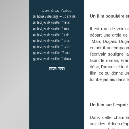
Dernières Actus
Un film populaire e
home video saga — 50 ans de...
test jeu de société :"metal...
test jeu de société :"fanto...
Il est rare de voir 
test jeu de société :"dc de...
départ une drôle de 
test jeu de société :"carnu...
Marc Dugain. Dugai
test jeu de société :"match...
enfant il accompagn
test jeu de société :"5 min...
l’écrivain souligne 
test jeu de société :"adama...
lisant le roman, Fra
désir, l’amour et tout
film, ce qui donne un
tombe jamais dans le
Un film sur l’espoir
Dans cette chambre 
suicides, Adrien réa