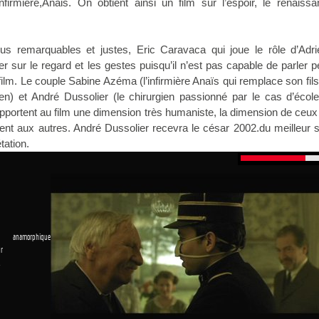
firmière,Anais. On obtient ainsi un film sur l’espoir, le renaissa
us remarquables et justes, Eric Caravaca qui joue le rôle d’Adri
er sur le regard et les gestes puisqu’il n’est pas capable de parler 
film. Le couple Sabine Azéma (l’infirmière Anaïs qui remplace son fil
en) et André Dussolier (le chirurgien passionné par le cas d’écol
pportent au film une dimension très humaniste, la dimension de ceux
ent aux autres. André Dussolier recevra le césar 2002.du meilleur 
tation.
 anamorphique
r
1