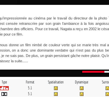
u’impressionnée au cinéma par le travail du directeur de la photo
st censée retranscrire par son grain l’ambiance à la fois angoiss
chambre des officiers. Pour ce travail, Nagata a reçu en 2002 le césa
e pour ce film.
nous donne un film nimbé de couleur verte qui se marie très mal a
ssion, on a donc une dominante verdatre qui n'est pas du plus bel 
 je ne sais pas. De plus, un grain persistant gâche notre plaisir. Qu'
issez la suite......
Type
Format
Spatialisation
Dynamique
Surro
5.1
5.1