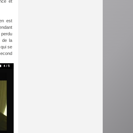
nce et
en est
pendant
s perdu
e de la
 qui se
second