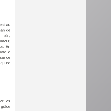
’est au
oman de
, où ,
umour,
nce. En
uvre le
 sur ce
 qui ne
er les
t grâce