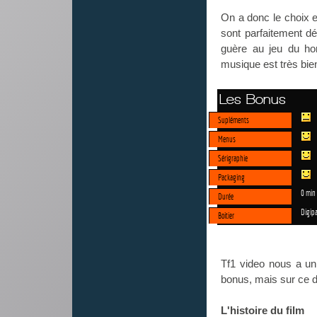
On a donc le choix e
sont parfaitement dé
guère au jeu du ho
musique est très bie
Les Bonus
Supléments
Menus
Sérigraphie
Packaging
0 min
Durée
Digip
Boitier
Tf1 video nous a un
bonus, mais sur ce 
L'histoire du film