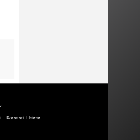
P
l
|
Evenement
|
Internet