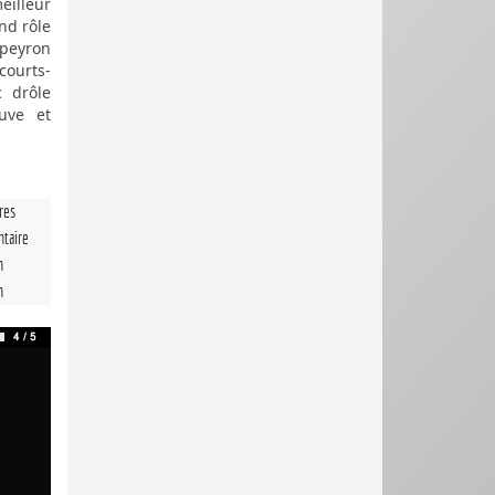
meilleur
nd rôle
upeyron
courts-
 drôle
uve et
tres
taire
n
n