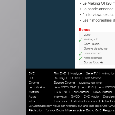
• Le Making Of (20 
• La bande-annonce
• 4 interviews exclu
• Les filmographies d
Bonus
Livret
Making of
Com. audio
Galerie de photos
Liens internet
Filmographies
Bonus Cachés
DVD
Film DVD
|
Musique
|
Série TV
|
Animatio
HD
Blu-Ray
|
HD-DVD
|
Test Materiel
Cinéma
Section Cinéma
|
Musique de films
Jeux Vidéos
Jeux XBOX ONE
|
Jeux PS3
|
Jeux XBOX3
Matériel
HD & TNT
|
Test Materiel
|
News Materiel
Actus
Interviews
|
SACD
|
DVD Audio
|
Dossiers
Infos
Concours
|
Liste des Concours
|
Actus Co
DVDcritiques.com vous est proposé sur une idée de Bruno Orrú
Réalisation
Yannick Evain
Mise en scène
Bruno Orrú
Responsab