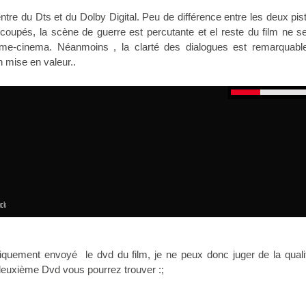
ntre du Dts et du Dolby Digital. Peu de différence entre les deux pis
coupés, la scène de guerre est percutante et el reste du film ne s
me-cinema. Néanmoins , la clarté des dialogues est remarquable
n mise en valeur..
ack
iquement envoyé le dvd du film, je ne peux donc juger de la quali
deuxième Dvd vous pourrez trouver :;