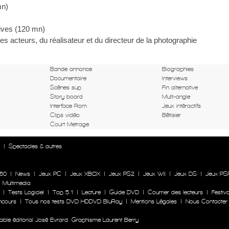
mn)
sives (120 mn)
es acteurs, du réalisateur et du directeur de la photographie
Bande annonce
Biographies
Documentaire
Interviews
Scènes sup
Fin alternative
Story board
Multi-angle
Interface Rom
Jeux intéractifs
Clips vidéo
Bêtisier
Court Metrage
n
|
Spectacles & autres
60
|
News
|
Jeux PC
|
Jeux XBOX
|
Jeux PS2
|
Jeux WII
|
Jeux DS
|
Jeux PS
|
Multimedia
|
Tests Logiciel
|
Top 5.1
|
Lecture
|
Guide DVD
|
Courrier des lecteurs
|
Festiva
ncours
|
Tous nos tests DVD HDDVD BluRay
|
Mentions Légales
|
Nous Contacter
le éditorial José Evrard. Graphisme Laurent Berry