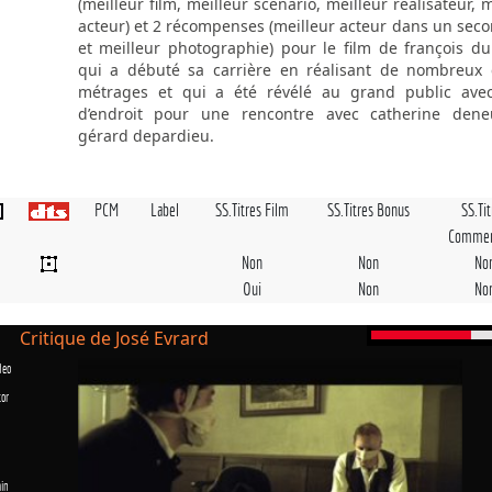
(meilleur film, meilleur scénario, meilleur réalisateur, 
acteur) et 2 récompenses (meilleur acteur dans un seco
et meilleur photographie) pour le film de françois d
qui a débuté sa carrière en réalisant de nombreux 
métrages et qui a été révélé au grand public avec
d’endroit pour une rencontre avec catherine dene
gérard depardieu.
PCM
Label
SS.Titres Film
SS.Titres Bonus
SS.Ti
Commen
Non
Non
No
Oui
Non
No
Critique de José Evrard
deo
tor
in