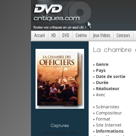
Accueil
HD
DVD
Cinéma
Jeux Videos
Concours
La chambre d
Genre
Pays
Date de sortie
Durée
Réalisateur
Avec
Scénaristes
Compositeur
Format
Site Internet
Captures
Informations
Les images des