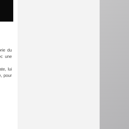
rie du
vec une
te, lui
e, pour