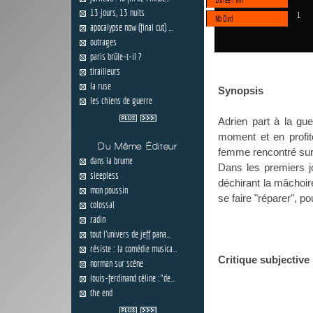
13 jours, 13 nuits
1
Nb Dvd
apocalypse now (final cut) ...
outrages
paris brûle-t-il ?
tirailleurs
la ruse
Synopsis
les chiens de guerre
Adrien part à la gu
moment et en profite
Du Même Éditeur
femme rencontré sur 
dans la brume
Dans les premiers jo
sleepless
déchirant la mâchoire
mon poussin
se faire "réparer", po
colossal
radin
tout l'univers de jeff pana...
résiste : la comédie musica...
Critique subjective
norman sur scène
louis-ferdinand céline :"de...
the end