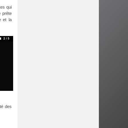
tes qui
e prête
 et la
té des