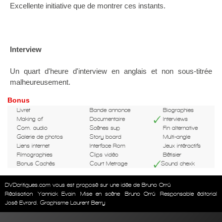
Excellente initiative que de montrer ces instants.
Interview
Un quart d'heure d'interview en anglais et non sous-titrée
malheureusement.
Bonus
Livret
Bande annonce
Biographies
Making of
Documentaire
Interviews
Com. audio
Scènes sup
Fin alternative
Galerie de photos
Story board
Multi-angle
Liens internet
Interface Rom
Jeux intéractifs
Filmographies
Clips vidéo
Bêtisier
Bonus Cachés
Court Metrage
Sound chexk
DVDcritiques.com vous est proposé sur une idée de Bruno Orrú
Réalisation
Yannick Evain
Mise en scène
Bruno Orrú
Responsable éditorial
José Evrard. Graphisme Laurent Berry