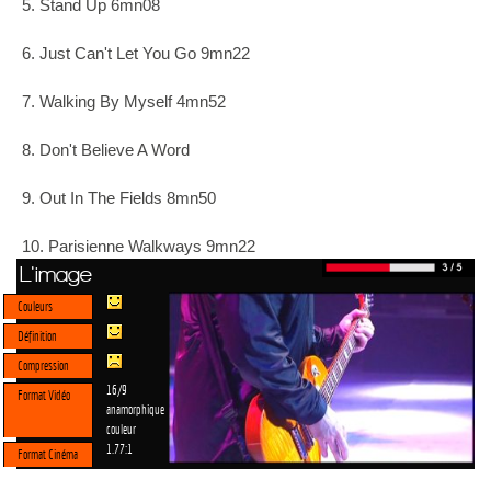
5. Stand Up 6mn08
6. Just Can't Let You Go 9mn22
7. Walking By Myself 4mn52
8. Don't Believe A Word
9. Out In The Fields 8mn50
10. Parisienne Walkways 9mn22
L'image
Couleurs
Définition
Compression
16/9
Format Vidéo
anamorphique
couleur
1.77:1
Format Cinéma