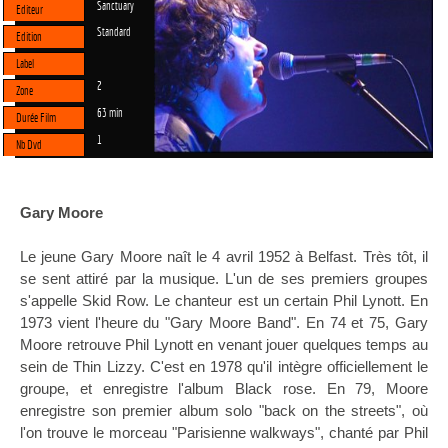
Sanctuary
Editeur
Standard
Edition
Label
2
Zone
63 min
Durée Film
1
Nb Dvd
Gary Moore
Le jeune Gary Moore naît le 4 avril 1952 à Belfast. Très tôt, il
se sent attiré par la musique. L'un de ses premiers groupes
s'appelle Skid Row. Le chanteur est un certain Phil Lynott. En
1973 vient l'heure du "Gary Moore Band". En 74 et 75, Gary
Moore retrouve Phil Lynott en venant jouer quelques temps au
sein de Thin Lizzy. C'est en 1978 qu'il intègre officiellement le
groupe, et enregistre l'album Black rose. En 79, Moore
enregistre son premier album solo "back on the streets", où
l'on trouve le morceau "Parisienne walkways", chanté par Phil