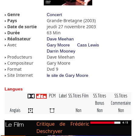
Genre
Concert
Pays
Grande-Bretagne (2003)
Date de sortie
jeudi 27 novembre 2003
Durée
63 Min
Réalisateur
Dave Meehan
Avec
Gary Moore
Cass Lewis
Darrin Mooney
Producteurs
Dave Meehan
Compositeur
Gary Moore
Format
Dvd 9
Site Internet
le site de Gary Moore
Langues
PCM
Label
SS.Titres Film
SS.Titres
SS.Titres
Bonus
Commentaire
Anglais
Non
Non
Non
Critique de Frédéric
Le Film
Deschryver