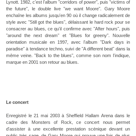
Lynott. 1982, c'est l'album "corridors of power", puis "victims of
the future", le double live "we want
Moore
". Gary Moore
enchaîne les albums jusqu'en 90 où il change radicalement de
style avec "Still got the blues", délaissant le hard rock pour se
consacrer au blues, ce qu'il confirme avec "After hours", puis
"around the next dream" et "Blues for greeny". Nouvelle
orientation musicale en 1997, avec l'album "Dark days in
paradise" à tendance techno, suivi de "A different beat" dans la
même veine. "Back to the blues", comme son nom l'indique,
marque en 2001 son retour au blues.
Le concert
Enregistré le 21 mai 2003 à Sheffield Hallam Arena dans le
cadre des Monsters of Rock, ce concert nous permet
d'assister à une excellente prestation scénique devant un
public très sage, de Gary Moore qui prouve une fois de plus