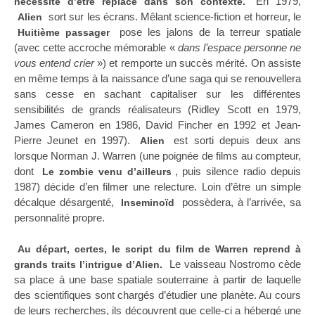
En 1979,
nécessite d’être replacé dans son contexte.
sort sur les écrans. Mêlant science-fiction et horreur, le
Alien
pose les jalons de la terreur spatiale
Huitième passager
(avec cette accroche mémorable «
dans l’espace personne ne
vous entend crier
») et remporte un succès mérité. On assiste
en même temps à la naissance d’une saga qui se renouvellera
sans cesse en sachant capitaliser sur les différentes
sensibilités de grands réalisateurs (Ridley Scott en 1979,
James Cameron en 1986, David Fincher en 1992 et Jean-
Pierre Jeunet en 1997).
est sorti depuis deux ans
Alien
lorsque Norman J. Warren (une poignée de films au compteur,
dont
, puis silence radio depuis
Le zombie venu d’ailleurs
1987) décide d’en filmer une relecture. Loin d’être un simple
décalque désargenté,
possèdera, à l’arrivée, sa
Inseminoïd
personnalité propre.
Au départ, certes, le script du film de Warren reprend à
Le vaisseau Nostromo cède
grands traits l’intrigue d’Alien.
sa place à une base spatiale souterraine à partir de laquelle
des scientifiques sont chargés d’étudier une planète. Au cours
de leurs recherches, ils découvrent que celle-ci a hébergé une