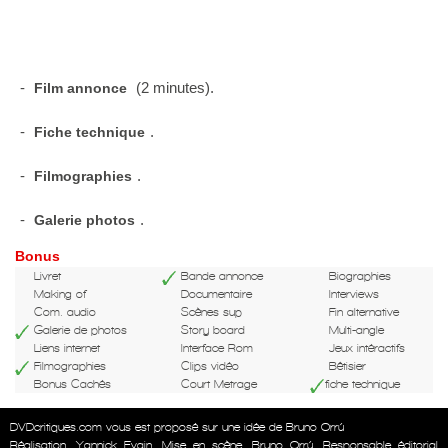
-
(2 minutes).
Film annonce
-
.
Fiche technique
-
.
Filmographies
-
.
Galerie photos
Bonus
Livret
Bande annonce
Biographies
Making of
Documentaire
Interviews
Com. audio
Scènes sup
Fin alternative
Galerie de photos
Story board
Multi-angle
Liens internet
Interface Rom
Jeux intéractifs
Filmographies
Clips vidéo
Bêtisier
Bonus Cachés
Court Metrage
fiche technique
DVDcritiques.com vous est proposé sur une idée de Bruno Orrú
Réalisation
Yannick Evain
Mise en scène
Bruno Orrú
Responsable éditorial