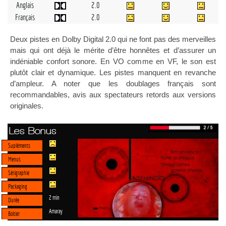
Anglais
2.0
Français
2.0
Deux pistes en Dolby Digital 2.0 qui ne font pas des merveilles
mais qui ont déjà le mérite d’être honnêtes et d’assurer un
indéniable confort sonore. En VO comme en VF, le son est
plutôt clair et dynamique. Les pistes manquent en revanche
d’ampleur. A noter que les doublages français sont
recommandables, avis aux spectateurs retords aux versions
originales.
Les Bonus
Supléments
Menus
Sérigraphie
Packaging
2 min
Durée
Amaray
Boitier