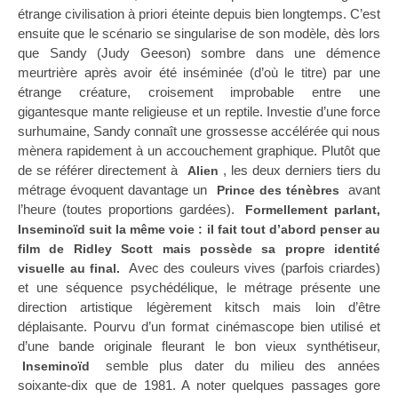
étrange civilisation à priori éteinte depuis bien longtemps. C’est
ensuite que le scénario se singularise de son modèle, dès lors
que Sandy (Judy Geeson) sombre dans une démence
meurtrière après avoir été inséminée (d’où le titre) par une
étrange créature, croisement improbable entre une
gigantesque mante religieuse et un reptile. Investie d’une force
surhumaine, Sandy connaît une grossesse accélérée qui nous
mènera rapidement à un accouchement graphique. Plutôt que
de se référer directement à
, les deux derniers tiers du
Alien
métrage évoquent davantage un
avant
Prince des ténèbres
l’heure (toutes proportions gardées).
Formellement parlant,
Inseminoïd suit la même voie : il fait tout d’abord penser au
film de Ridley Scott mais possède sa propre identité
Avec des couleurs vives (parfois criardes)
visuelle au final.
et une séquence psychédélique, le métrage présente une
direction artistique légèrement kitsch mais loin d’être
déplaisante. Pourvu d’un format cinémascope bien utilisé et
d’une bande originale fleurant le bon vieux synthétiseur,
semble plus dater du milieu des années
Inseminoïd
soixante-dix que de 1981. A noter quelques passages gore