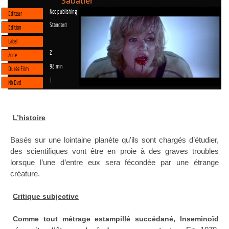
Sabatier
Neo publishing
Editeur
Standard
Edition
Label
2
Zone
92 min
Durée Film
1
Nb Dvd
L’histoire
Basés sur une lointaine planète qu’ils sont chargés d’étudier,
des scientifiques vont être en proie à des graves troubles
lorsque l’une d’entre eux sera fécondée par une étrange
créature.
Critique subjective
Comme tout métrage estampillé succédané, Inseminoïd