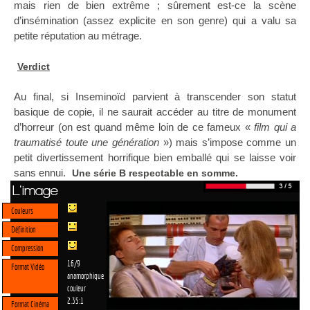
mais rien de bien extrême ; sûrement est-ce la scène
d’insémination (assez explicite en son genre) qui a valu sa
petite réputation au métrage.
Verdict
Au final, si Inseminoïd parvient à transcender son statut
basique de copie, il ne saurait accéder au titre de monument
d’horreur (on est quand même loin de ce fameux «
film qui a
traumatisé toute une génération
») mais s’impose comme un
petit divertissement horrifique bien emballé qui se laisse voir
sans ennui.
Une série B respectable en somme.
L'image
Couleurs
Définition
Compression
16/9
Format Vidéo
anamorphique
couleur
2.35:1
Format Cinéma