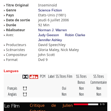
Titre Original
Inseminoïd
Genre
Science Fiction
Pays
Etats-Unis (1981)
Date de sortie
jeudi 6 juillet 2006
Durée
92 Min
Réalisateur
Norman J. Warren
Avec
Judy Geeson
Robin Clarke
Jennifer Ashley
Producteurs
David Speechley
Scénaristes
Gloria Maley, Nick Maley
Compositeur
John Scott
Format
Dvd 9
Langues
PCM
Label
SS.Titres Film
SS.Titres
SS.Titres
Bonus
Commentaire
Français
Oui
Non
Non
Anglais
Non
Non
Non
Critique de Julien
Le Film