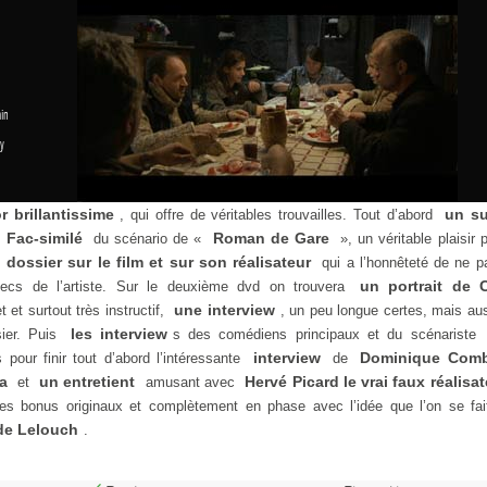
in
y
r brillantissime
un s
, qui offre de véritables trouvailles. Tout d’abord
Fac-similé
Roman de Gare
n
du scénario de «
», un véritable plaisir 
dossier sur le film et sur son réalisateur
n
qui a l’honnêteté de ne p
un portrait de 
hecs de l’artiste. Sur le deuxième dvd on trouvera
une interview
t et surtout très instructif,
, un peu longue certes, mais aus
les interview
sier. Puis
s des comédiens principaux et du scénariste
interview
Dominique Co
s pour finir tout d’abord l’intéressante
de
na
un entretient
Hervé Picard le vrai faux réalisa
et
amusant avec
es bonus originaux et complètement en phase avec l’idée que l’on se fai
de Lelouch
.