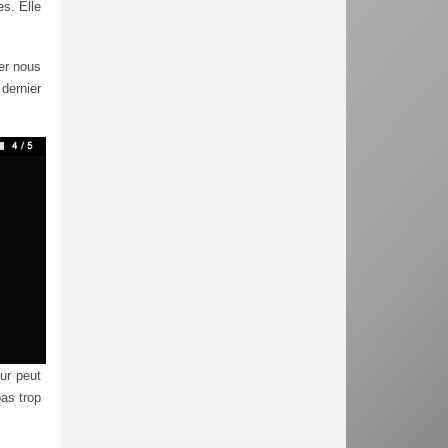
es. Elle
er nous
 dernier
ur peut
as trop