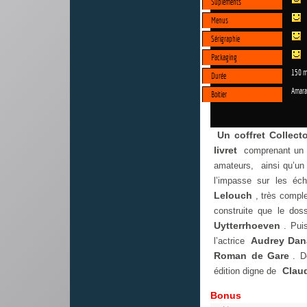
Supléments
Menus
Sérigraphie
Packaging
150 m
Durée
Amara
Boitier
Un coffret Collecto
livret
comprenant u
amateurs, ainsi qu’u
l’impasse sur les éc
Lelouch
, très comple
construite que le dos
Uytterrhoeven
. Pui
Audrey Da
l’actrice
Roman de Gare
. D
Clau
édition digne de
Bonus