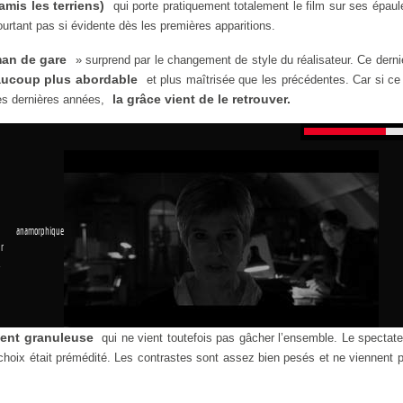
mis les terriens)
qui porte pratiquement totalement le film sur ses épaul
urtant pas si évidente dès les premières apparitions.
an de gare
» surprend par le changement de style du réalisateur. Ce derni
aucoup plus abordable
et plus maîtrisée que les précédentes. Car si ce
la grâce vient de le retrouver.
ces dernières années,
 anamorphique
r
1
ment granuleuse
qui ne vient toutefois pas gâcher l’ensemble. Le spectate
hoix était prémédité. Les contrastes sont assez bien pesés et ne viennent p