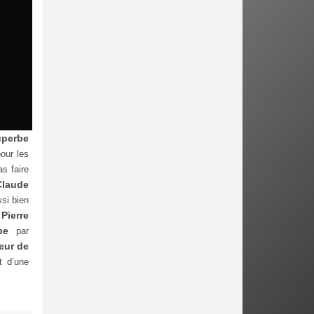
uperbe
pour les
as faire
Claude
si bien
Pierre
mbe
par
teur de
t d’une