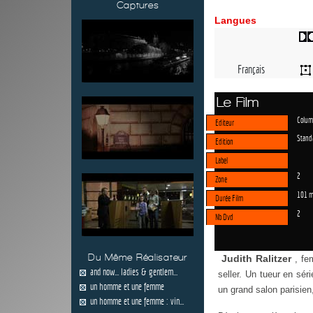
Captures
Langues
Français
Le Film
Colum
Editeur
Stand
Edition
Label
2
Zone
101 m
Durée Film
2
Nb Dvd
Du Même Réalisateur
Judith Ralitzer
, fe
and now... ladies & gentlem...
seller. Un tueur en sér
un homme et une femme
un grand salon parisien
un homme et une femme : vin...