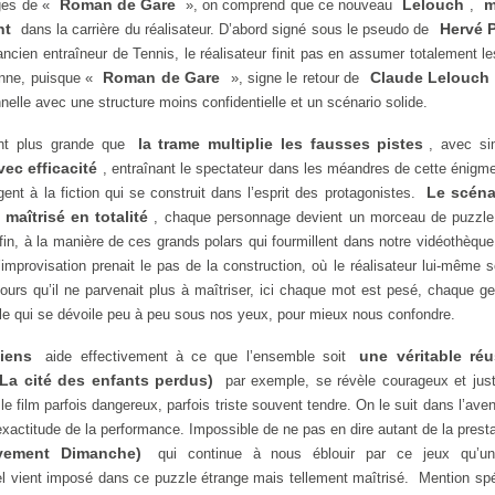
Roman de Gare
Lelouch
m
ges de «
», on comprend que ce nouveau
,
nt
Hervé 
dans la carrière du réalisateur. D’abord signé sous le pseudo de
cien entraîneur de Tennis, le réalisateur finit pas en assumer totalement le
Roman de Gare
Claude Lelouch
enne, puisque «
», signe le retour de
onnelle avec une structure moins confidentielle et un scénario solide.
la trame multiplie les fausses pistes
ant plus grande que
, avec sim
vec efficacité
, entraînant le spectateur dans les méandres de cette énigme
Le scéna
nt à la fiction qui se construit dans l’esprit des protagonistes.
maîtrisé en totalité
, chaque personnage devient un morceau de puzzle
 fin, à la manière de ces grands polars qui fourmillent dans notre vidéothèque
l’improvisation prenait le pas de la construction, où le réalisateur lui-même 
ours qu’il ne parvenait plus à maîtriser, ici chaque mot est pesé, chaque ge
le qui se dévoile peu à peu sous nos yeux, pour mieux nous confondre.
diens
une véritable réu
aide effectivement à ce que l’ensemble soit
La cité des enfants perdus)
par exemple, se révèle courageux et jus
 le film parfois dangereux, parfois triste souvent tendre. On le suit dans l’ave
’exactitude de la performance. Impossible de ne pas en dire autant de la prest
vement Dimanche)
qui continue à nous éblouir par ce jeux qu’un
el vient imposé dans ce puzzle étrange mais tellement maîtrisé. Mention spé