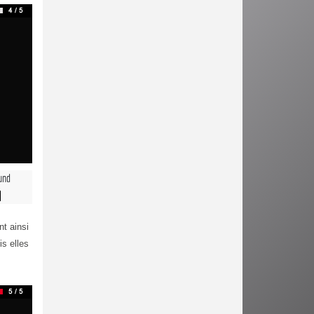
und
nt ainsi
is elles