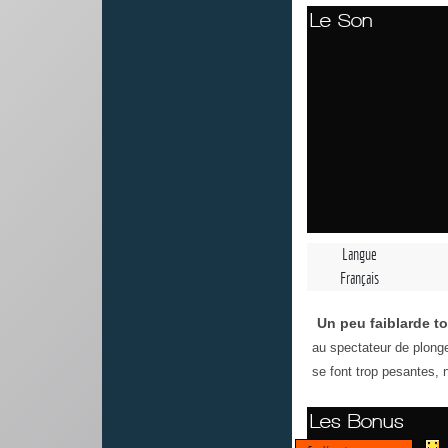
Le Son
Langue
Français
Un peu faiblarde t
au spectateur de plong
se font trop pesantes, 
Les Bonus