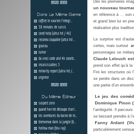
Dès les premières ima
un nouveau tourna
Dans Le Même Genre
en référence à … son an
coffret le vaurien l'integr...
et grand bien lui en pr
30 minutes de sursis
réalisation plus traditi
send help (ultra hd / 4k)
La surprise est d’aut
reconnu coupable (ultra hd ...
a
gourou
certes, mais surtout
lurker
personnages se mélange
da vinci code uhd 4k steelb...
Claude Lelouch est 
insaisissables 3
prend son effet qu’à la
minority report (ultra hd /...
Fini les structures où 
urgence
se perdre dans un disc
une partie d’un ensemb
Le jeu des comé
Du Même Éditeur
suspect zero
Dominique Pinon (
quand harriet découpe charl...
l’ambiguïté. Il parcours
les aventures du baron de m...
se laissant prendre à l
bienvenue dans la jungle (b...
Fanny Ardant (Vi
hollow man (blu-ray)
particulièrement sensu