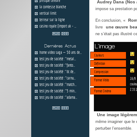
presque célèbre
Audrey Dana (Nos a
la comtesse blanche
impose sa prestation po
vertical limit
terreur sur la ligne
Rom
En conclusion, «
casino royale (import uk - ...
une œuvre be
livre
ne s’était pas illustré 
L'image
Dernières Actus
home video saga — 50 ans de...
Couleurs
test jeu de société :"metal...
Définition
test jeu de société :"fanto...
test jeu de société :"dc de...
Compression
test jeu de société :"carnu...
16/9
Format Vidéo
test jeu de société :"match...
couleu
2.35:
test jeu de société :"5 min...
Format Cinéma
test jeu de société :"adama...
Une image légère
même imaginer que le c
perturber l’ensemble.