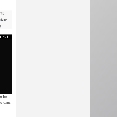
tres
taire
n
n best-
use dans