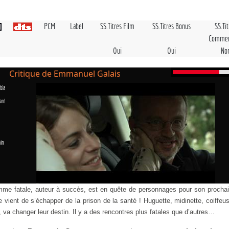
PCM
Label
SS.Titres Film
SS.Titres Bonus
SS.Ti
Commen
Oui
Oui
No
Critique de Emmanuel Galais
bia
ard
in
mme fatale, auteur à succès, est en quête de personnages pour son prochai
ie vient de s’échapper de la prison de la santé ! Huguette, midinette, coiffe
, va changer leur destin. Il y a des rencontres plus fatales que d’autres…