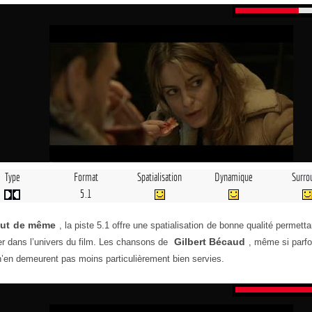
Type
Format
Spatialisation
Dynamique
Surro
5.1
out de même
, la piste 5.1 offre une spatialisation de bonne qualité permetta
Gilbert Bécaud
er dans l’univers du film. Les chansons de
, même si parfo
n’en demeurent pas moins particulièrement bien servies.