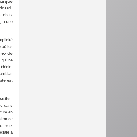
arque
Picard
s choix
, à une
plicité
 où les
rio de
 qui ne
 idéale.
semblait
ste est
ssite
.
te dans
nture en
ation de
e voix
ciale à