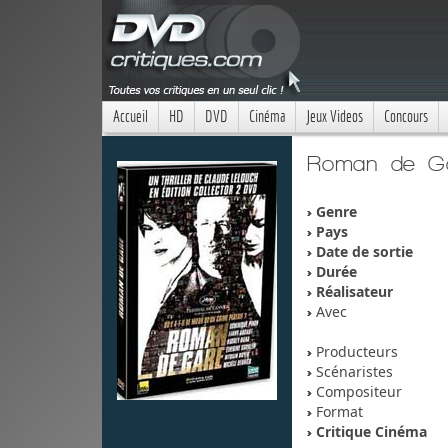
Accueil
HD
DVD
Cinéma
Jeux Videos
Concours
Roman de G
Genre
Pays
Date de sortie
Durée
Réalisateur
Avec
Producteurs
Scénaristes
Compositeur
Format
Critique Cinéma