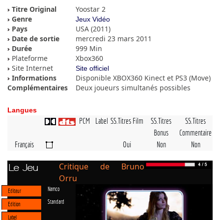
Titre Original
Yoostar 2
Genre
Jeux Vidéo
Pays
USA (2011)
Date de sortie
mercredi 23 mars 2011
Durée
999 Min
Plateforme
Xbox360
Site Internet
Site officiel
Informations
Disponible XBOX360 Kinect et PS3 (Move)
Complémentaires
Deux joueurs simultanés possibles
Langues
PCM
Label
SS.Titres Film
SS.Titres
SS.Titres
Bonus
Commentaire
Français
Oui
Non
Non
Critique de Bruno
Le Jeu
Orru
Namco
Editeur
Standard
Edition
Label