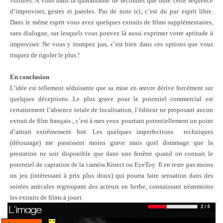
voitures. A vous dans la quarantaine de secondes que dure cette séquence
d’improviser, gestes et paroles. Pas de note ici, c’est du pur esprit libre.
Dans le même esprit vous avez quelques extraits de films supplémentaires,
sans dialogue, sur lesquels vous pouvez là aussi exprimer votre aptitude à
improviser. Ne vous y trompez pas, c’est bien dans ces options que vous
risquez de rigoler le plus !
En conclusion
L’idée est tellement séduisante que sa mise en œuvre dérive forcément sur
quelques déceptions. Le plus grave pour le potentiel commercial est
certainement l’absence totale de localisation, l’éditeur ne proposant aucun
extrait de film français ; c’est à mes yeux pourtant potentiellement un point
d’attrait extrêmement fort. Les quelques imperfections
techniques
(détourage) me paraissent moins grave mais quel dommage que la
prestation ne soit disponible que dans une fenêtre quand on connait le
potentiel de captation de la caméra Kinect ou EyeToy. Il en reste pas moins
un jeu (intéressant à prix plus doux) qui pourra faire sensation dans des
soirées amicales regroupant des acteurs en herbe, connaissant néanmoins
les extraits de films à jouer.
L'image