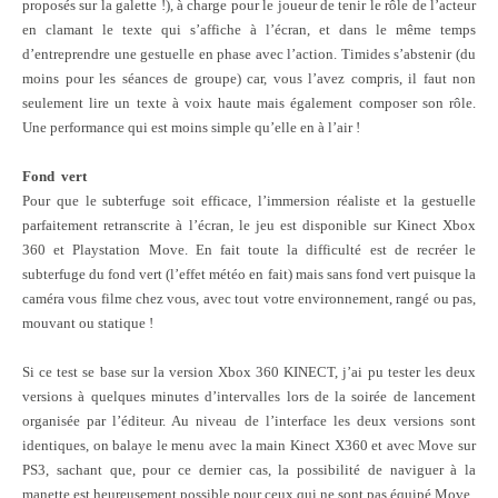
proposés sur la galette !), à charge pour le joueur de tenir le rôle de l’acteur
en clamant le texte qui s’affiche à l’écran, et dans le même temps
d’entreprendre une gestuelle en phase avec l’action. Timides s’abstenir (du
moins pour les séances de groupe) car, vous l’avez compris, il faut non
seulement lire un texte à voix haute mais également composer son rôle.
Une performance qui est moins simple qu’elle en à l’air !
Fond
vert
Pour que le subterfuge soit efficace, l’immersion réaliste et la gestuelle
parfaitement retranscrite à l’écran, le jeu est disponible sur Kinect Xbox
360 et Playstation Move. En fait toute la difficulté est de recréer le
subterfuge du fond vert (l’effet météo en fait) mais sans fond vert puisque la
caméra vous filme chez vous, avec tout votre environnement, rangé ou pas,
mouvant ou statique !
Si ce test se base sur la version Xbox 360 KINECT, j’ai pu tester les deux
versions à quelques minutes d’intervalles lors de la soirée de lancement
organisée par l’éditeur. Au niveau de l’interface les deux versions sont
identiques, on balaye le menu avec la main Kinect X360 et avec Move sur
PS3, sachant que, pour ce dernier cas, la possibilité de naviguer à la
manette est heureusement possible pour ceux qui ne sont pas équipé Move.