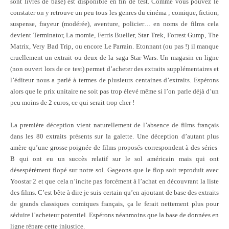
sont livrés de base) est disponible en fin de test. Comme vous pouvez le
constater on y retrouve un peu tous les genres du cinéma ; comique, fiction,
suspense, frayeur (modérée), aventure, policier… en noms de films cela
devient Terminator, La momie, Ferris Bueller, Star Trek, Forrest Gump, The
Matrix, Very Bad Trip, ou encore Le Parrain. Etonnant (ou pas !) il manque
cruellement un extrait ou deux de la saga Star Wars. Un magasin en ligne
(non ouvert lors de ce test) permet d’acheter des extraits supplémentaires et
l’éditeur nous a parlé à termes de plusieurs centaines d’extraits. Espérons
alors que le prix unitaire ne soit pas trop élevé même si l’on parle déjà d’un
peu moins de 2 euros, ce qui serait trop cher !
La première déception vient naturellement de l’absence de films français
dans les 80 extraits présents sur la galette. Une déception d’autant plus
amère qu’une grosse poignée de films proposés correspondent à des séries
B qui ont eu un succès relatif sur le sol américain mais qui ont
désespérément flopé sur notre sol. Gageons que le flop soit reproduit avec
Yoostar 2 et que cela n’incite pas forcément à l’achat en découvrant la liste
des films. C’est bête à dire je suis certain qu’en ajoutant de base des extraits
de grands classiques comiques français, ça le ferait nettement plus pour
séduire l’acheteur potentiel. Espérons néanmoins que la base de données en
ligne répare cette injustice.