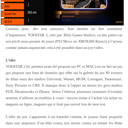
2
Zone
999 min
Durée Film
1
Nb Dvd
Certains jeux, dès leur annonce, font monter un fort sentiment
d’impatience. YOOSTAR 2, créé par
Blitz Games Studios, en fait partie car
son pitch nous promet de jouer (PS3 Move ou XBOX360 Kinect) à l’acteur
comme jamais auparavant cela a été possible dans un jeu vidéo.
L’idée
YOOSTAR 2 (le premier avait été proposé sur PC et MAC) est en fait un jeu
qui propose une base de données qui offre sur la galette du jeu 80 extraits
de films issus des studios Universal, Warner, MGM, Lionsgate, Paramount,
Sony Pictures et CBS. Il manque donc à l'appel au moins les gros studios
FOX, Dreamworks et Disney. Selon l’éditeur, plusieurs centaines d’extraits
seraient d’ailleurs accessibles à court / moyen terme à l’achat via achat en
magasin en ligne, magasin qui n’était pas ouvert lors de mon test.
L’idée du jeu s’apparente à un karaoké cinéma, le joueur étant propulsé
dans une séquence d’un film connu (ou moins connu en listant les films