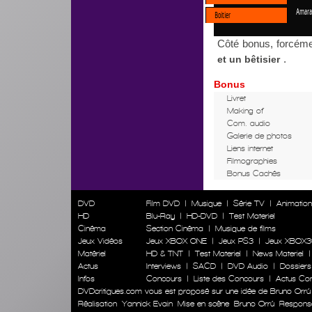
Amara
Boitier
Côté bonus, forcéme
.
et un bêtisier
Bonus
Livret
Making of
Com. audio
Galerie de photos
Liens internet
Filmographies
Bonus Cachés
DVD
Film DVD
|
Musique
|
Série TV
|
Animatio
HD
Blu-Ray
|
HD-DVD
|
Test Materiel
Cinéma
Section Cinéma
|
Musique de films
Jeux Vidéos
Jeux XBOX ONE
|
Jeux PS3
|
Jeux XBOX3
Matériel
HD & TNT
|
Test Materiel
|
News Materiel
Actus
Interviews
|
SACD
|
DVD Audio
|
Dossiers
Infos
Concours
|
Liste des Concours
|
Actus Co
DVDcritiques.com vous est proposé sur une idée de Bruno Orrú
Réalisation
Yannick Evain
Mise en scène
Bruno Orrú
Responsab