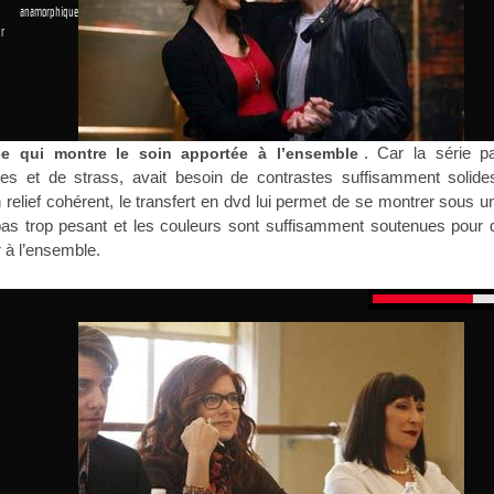
 anamorphique
r
1
. Car la série p
e qui montre le soin apportée à l’ensemble
tes et de strass, avait besoin de contrastes suffisamment solide
 relief cohérent, le transfert en dvd lui permet de se montrer sous u
 pas trop pesant et les couleurs sont suffisamment soutenues pour
r à l’ensemble.