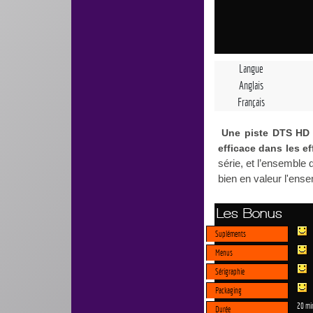
Langue
Anglais
Français
Une piste DTS HD M
efficace dans les e
série, et l’ensemble 
bien en valeur l'ens
Les Bonus
Supléments
Menus
Sérigraphie
Packaging
20 mi
Durée