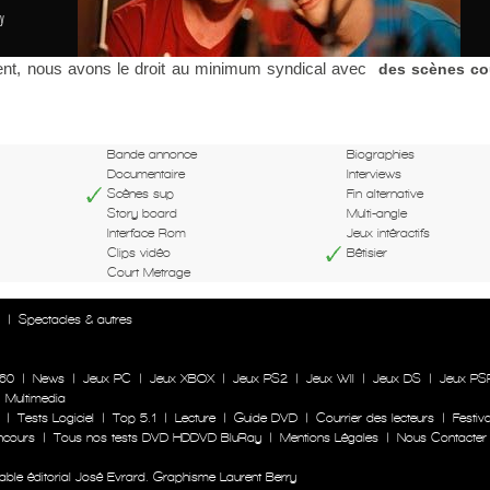
y
nt, nous avons le droit au minimum syndical avec
des scènes c
Bande annonce
Biographies
Documentaire
Interviews
Scènes sup
Fin alternative
Story board
Multi-angle
Interface Rom
Jeux intéractifs
Clips vidéo
Bêtisier
Court Metrage
n
|
Spectacles & autres
60
|
News
|
Jeux PC
|
Jeux XBOX
|
Jeux PS2
|
Jeux WII
|
Jeux DS
|
Jeux PS
|
Multimedia
|
Tests Logiciel
|
Top 5.1
|
Lecture
|
Guide DVD
|
Courrier des lecteurs
|
Festiva
ncours
|
Tous nos tests DVD HDDVD BluRay
|
Mentions Légales
|
Nous Contacter
le éditorial José Evrard. Graphisme Laurent Berry