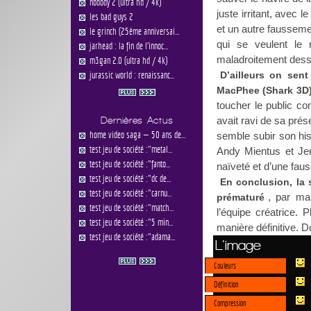
nobody 2 (ultra hd / 4k)
juste irritant, avec 
les bad guys 2
et un autre faussemen
le grinch (25ème anniversai...
qui se veulent le r
jarhead : la fin de l'innoc...
maladroitement dess
m3gan 2.0 (ultra hd / 4k)
jurassic world : renaissanc...
D’ailleurs on sent
MacPhee (Shark 3D) 
toucher le public c
avait ravi de sa prés
Dernières Actus
home video saga — 50 ans de...
semble subir son his
test jeu de société :"metal...
Andy Mientus et Jer
test jeu de société :"fanto...
naïveté et d’une faus
test jeu de société :"dc de...
En conclusion, l
test jeu de société :"carnu...
, par man
prématuré
test jeu de société :"match...
l’équipe créatrice.
test jeu de société :"5 min...
manière définitive.
test jeu de société :"adama...
L'image
Couleurs
Définition
Compression