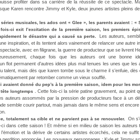
uisse profiter dans sa carrière de la réussite de ce spectacle. Ma
sque Karen rencontre Jimmy et Kyle, deux jeunes artistes pleins de
 séries musicales, les ados ont « Glee », les parents avaient : «
fois-ci exit l’excitation de la première saison, les premiers épi
Les auteurs, sembl
rapidement le désastre qui a causé sa perte.
ne inspiration, et ils tentent alors vainement de relancer une autre in
pectacle, avec en filigrane, la guerre de producteur que se livrent He
eureusement, chaque fois que les auteurs ont une bonne idé
 un flot permanent d’autres idées plus mal tenues les unes que les 
 talent, mais dès que karen tombe sous le charme il s’enfuie, dès
systématiquement par retomber comme un vieux soufflé.
qui avaient donné du pep’s à la première saison, idem pour les mo
. Cette fois-ci la série patine gravement, au point q
 tête longtemps
es auteurs assommés par la pression de producteurs face à un dé
nde semble courir partout, mais jamais dans le même sens et encor
on.
On s’
, totalement sa cible et ne parvient pas à se renouveler.
-ci dans cette saison ! Et même si en milieu de saison les auteurs 
 l’émotion et la dérive de certains artistes écorchés, cela ne suffi
la perdition annoncée. Les nouveaux personnages : Kyle et Jimmy so