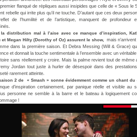
le premier flanqué de répliques aussi insipides que celle de « Sous le S
t rebelle qui irrite plus qu’il ne touche. D’autant que ces deux pers
eflet de l’humilité et de l’artistique, manquent de profondeur e
inés.
 la distribution mal à l’aise avec ce manque d’inspiration, Kat
mais n’arrivent
et Megan Hilty (Dorothy of Oz) assurent le show,
omme dans la première saison. Et Debra Messing (Will & Grace) qu
ence et donnait la touche sentimentale à l’ensemble avec un véritable 
toire sans réellement y croire. Mais la palme revient tout de même
emy Jordan tout juste à hurler de désespoir dans des prestations
seté rarement atteinte.
a saison 2 de « Smash » sonne évidemment comme un chant du
que d’inspiration certainement, par panique réelle et visible au 
 Plus personne ne semble à la barre et le bateau à logiquement co
 Dommage !