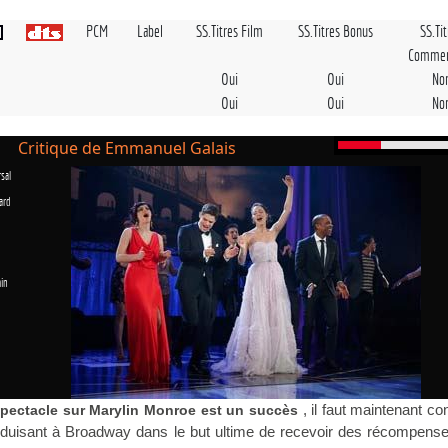
PCM
Label
SS.Titres Film
SS.Titres Bonus
SS.Ti
Commen
Oui
Oui
No
Oui
Oui
No
Critique de Emmanuel Galais
sal
ard
in
, il faut maintenant co
spectacle sur Marylin Monroe est un succès
oduisant à Broadway dans le but ultime de recevoir des récompense