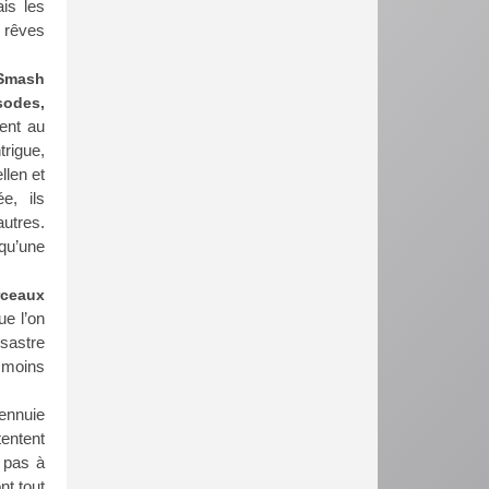
is les
 rêves
 Smash
sodes,
ent au
trigue,
llen et
e, ils
autres.
 qu’une
rceaux
ue l’on
sastre
e moins
ennuie
tentent
t pas à
nt tout