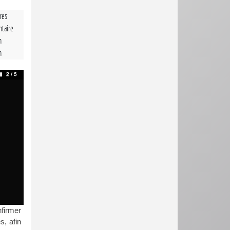
tres
taire
n
n
nfirmer
s, afin