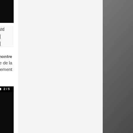
und
montre
e de la
èrement