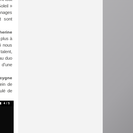
oleil »
onnages
t sont
herine
 plus à
i nous
talent,
 au duo
 d’une
 cygne
sein de
ulé de