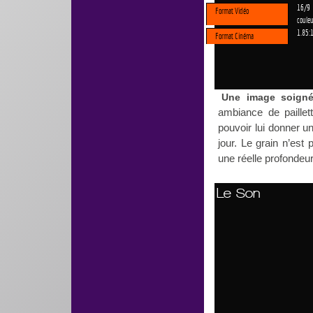
16/9
Format Vidéo
couleu
1.85:
Format Cinéma
Une image soigné
ambiance de paillet
pouvoir lui donner un
jour. Le grain n’est
une réelle profondeu
Le Son