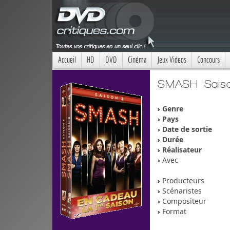
Accueil
HD
DVD
Cinéma
Jeux Videos
Concours
SMASH Sais
Genre
Pays
Date de sortie
Durée
Réalisateur
Avec
Producteurs
Scénaristes
Compositeur
Format