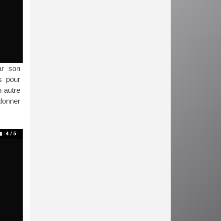
ar son
s pour
n autre
 donner