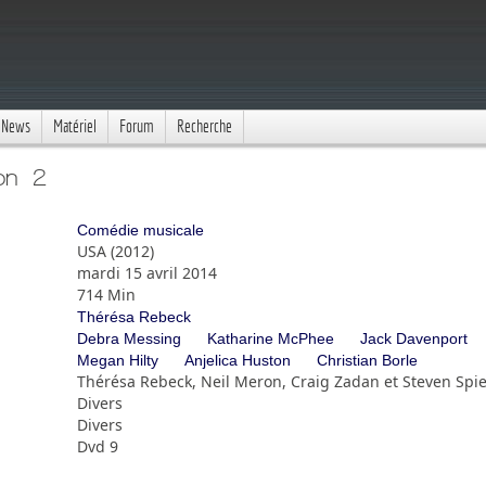
News
Matériel
Forum
Recherche
on 2
Comédie musicale
USA (2012)
mardi 15 avril 2014
714 Min
Thérésa Rebeck
Debra Messing
Katharine McPhee
Jack Davenport
Megan Hilty
Anjelica Huston
Christian Borle
Thérésa Rebeck, Neil Meron, Craig Zadan et Steven Spi
Divers
Divers
Dvd 9