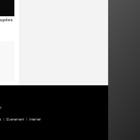
oupées
P
l
|
Evenement
|
Internet