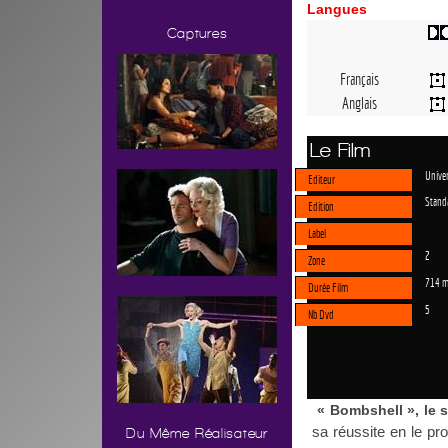
Langues
Captures
Français
Anglais
Le Film
Univer
Editeur
Stand
Edition
Label
2
Zone
714 m
Durée Film
5
Nb Dvd
« Bombshell », le 
sa réussite en le pr
Du Même Réalisateur