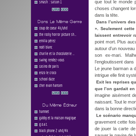
que tout le monde p
smash : saison 1
choses changent lor
dans la tête.
Dans Le Même Genre
Dans l’univers des
coup de coeur 4k/uhd
». Seulement cette 
the rocky horror picture sh...
laissent entrevoir 
emilia pérez
point mort. Plus aucu
noël blanc
autour d’un nouveau s
charlie et la chocolaterie ...
son ex-mari. Malh
swing rendez-vous
l’engloutissent dans
casino de paris
Le jeune barman a du
enzo le croco
intrigue elle finit 
school daze
Exit les reprises 
cher evan hansen
que l’on gardait en
imagine aisément d
naissant. Tout le mo
Du Même Éditeur
dans la bonne directi
hamnet
Le scénario manque
gabby et la maison magique
gravement cette fois
g.o.a.t.
de jouer la carte de
black phone 2 uhd/4k
sauver le navire de 