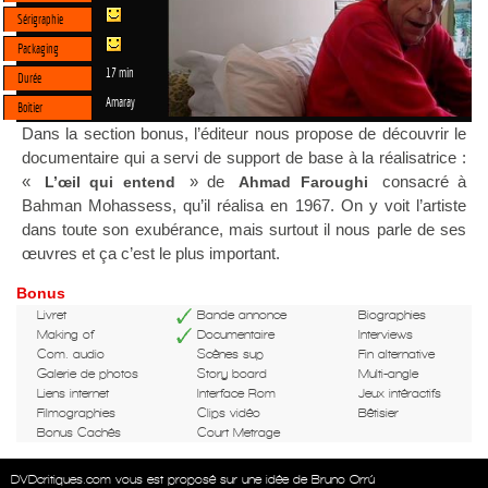
Sérigraphie
Packaging
17 min
Durée
Amaray
Boitier
Dans la section bonus, l’éditeur nous propose de découvrir le
documentaire qui a servi de support de base à la réalisatrice :
«
» de
consacré à
L’œil qui entend
Ahmad Faroughi
Bahman Mohassess, qu’il réalisa en 1967. On y voit l’artiste
dans toute son exubérance, mais surtout il nous parle de ses
œuvres et ça c’est le plus important.
Bonus
Livret
Bande annonce
Biographies
Making of
Documentaire
Interviews
Com. audio
Scènes sup
Fin alternative
Galerie de photos
Story board
Multi-angle
Liens internet
Interface Rom
Jeux intéractifs
Filmographies
Clips vidéo
Bêtisier
Bonus Cachés
Court Metrage
DVDcritiques.com vous est proposé sur une idée de Bruno Orrú