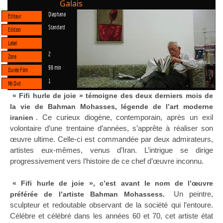
Galais
Diaphana
Editeur
Standard
Edition
Label
2
Zone
98 min
Durée Film
1
Nb Dvd
« Fifi hurle de joie » témoigne des deux derniers mois de
la vie de Bahman Mohasses, légende de l’art moderne
. Ce curieux diogène, contemporain, après un exil
iranien
volontaire d’une trentaine d’années, s’apprête à réaliser son
œuvre ultime. Celle-ci est commandée par deux admirateurs,
artistes eux-mêmes, venus d’Iran. L’intrigue se dirige
progressivement vers l’histoire de ce chef d’œuvre inconnu.
« Fifi hurle de joie », c’est avant le nom de l’œuvre
Un peintre,
préférée de l’artiste Bahman Mohassess.
sculpteur et redoutable observant de la société qui l’entoure.
Célébre et célébré dans les années 60 et 70, cet artiste état