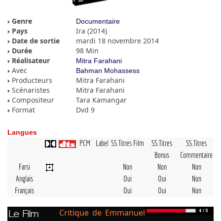
Genre
Documentaire
Pays
Ira (2014)
Date de sortie
mardi 18 novembre 2014
Durée
98 Min
Réalisateur
Mitra Farahani
Avec
Bahman Mohassess
Producteurs
Mitra Farahani
Scénaristes
Mitra Farahani
Compositeur
Tara Kamangar
Format
Dvd 9
Langues
PCM
Label
SS.Titres Film
SS.Titres
SS.Titres
Bonus
Commentaire
Farsi
Non
Non
Non
Anglais
Oui
Oui
Non
Français
Oui
Oui
Non
Critique de Emmanuel
Le Film