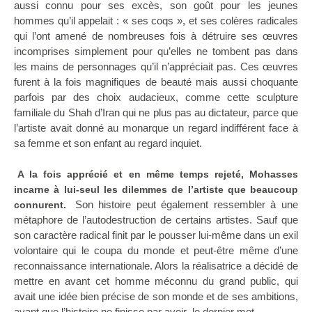
aussi connu pour ses excès, son goût pour les jeunes
hommes qu’il appelait : « ses coqs », et ses colères radicales
qui l’ont amené de nombreuses fois à détruire ses œuvres
incomprises simplement pour qu’elles ne tombent pas dans
les mains de personnages qu’il n’appréciait pas. Ces œuvres
furent à la fois magnifiques de beauté mais aussi choquante
parfois par des choix audacieux, comme cette sculpture
familiale du Shah d’Iran qui ne plus pas au dictateur, parce que
l’artiste avait donné au monarque un regard indifférent face à
sa femme et son enfant au regard inquiet.
A la fois apprécié et en même temps rejeté, Mohasses
incarne à lui-seul les dilemmes de l’artiste que beaucoup
Son histoire peut également ressembler à une
connurent.
métaphore de l’autodestruction de certains artistes. Sauf que
son caractère radical finit par le pousser lui-même dans un exil
volontaire qui le coupa du monde et peut-être même d’une
reconnaissance internationale. Alors la réalisatrice a décidé de
mettre en avant cet homme méconnu du grand public, qui
avait une idée bien précise de son monde et de ses ambitions,
avant que l’histoire ne finisse par avoir le dernier mot.