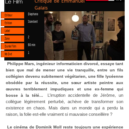
Critique de Emmanuel
Le Film
Galais
Diaphana
Editeur
Standard
Edition
Label
2
Zone
90 min
Durée Film
1
Nb Dvd
Philippe Mars, ingénieur informaticien divorcé, essaye tant
bien que mal de mener une vie tranquille, entre un fils
collégien devenu subitement végétarien, une fille lycéenne
obsédée par la réussite, une sœur artiste peintre aux
œuvres terriblement impudiques et une ex-femme qui
L’irruption accidentelle de Jérôme, un
bosse à la télé…
collègue légèrement perturbé, achève de transformer son
existence en chaos. Mais dans un monde qui a perdu la
raison, la folie est-elle vraiment si mauvaise conseillère ?
Le cinéma de Dominik Moll reste toujours une expérience