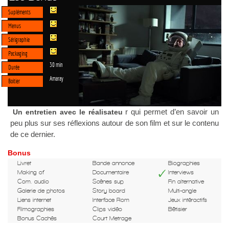
Supléments
Menus
Sérigraphie
Packaging
30 min
Durée
Amaray
Boitier
r qui permet d’en savoir un
Un entretien avec le réalisateu
peu plus sur ses réflexions autour de son film et sur le contenu
de ce dernier.
Bonus
Livret
Bande annonce
Biographies
Making of
Documentaire
Interviews
Com. audio
Scènes sup
Fin alternative
Galerie de photos
Story board
Multi-angle
Liens internet
Interface Rom
Jeux intéractifs
Filmographies
Clips vidéo
Bêtisier
Bonus Cachés
Court Metrage