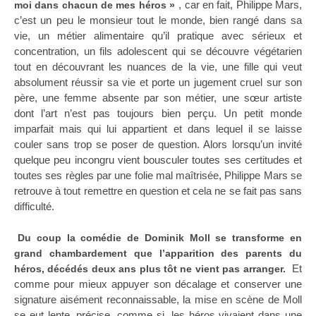
, car en fait, Philippe Mars,
moi dans chacun de mes héros »
c’est un peu le monsieur tout le monde, bien rangé dans sa
vie, un métier alimentaire qu’il pratique avec sérieux et
concentration, un fils adolescent qui se découvre végétarien
tout en découvrant les nuances de la vie, une fille qui veut
absolument réussir sa vie et porte un jugement cruel sur son
père, une femme absente par son métier, une sœur artiste
dont l’art n’est pas toujours bien perçu. Un petit monde
imparfait mais qui lui appartient et dans lequel il se laisse
couler sans trop se poser de question. Alors lorsqu’un invité
quelque peu incongru vient bousculer toutes ses certitudes et
toutes ses règles par une folie mal maîtrisée, Philippe Mars se
retrouve à tout remettre en question et cela ne se fait pas sans
difficulté.
Du coup la comédie de Dominik Moll se transforme en
grand chambardement que l’apparition des parents du
Et
héros, décédés deux ans plus tôt ne vient pas arranger.
comme pour mieux appuyer son décalage et conserver une
signature aisément reconnaissable, la mise en scène de Moll
se eut lente, précise, comme si, les héros vivaient dans une