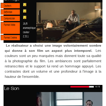
Couleurs
Définition
Compression
16/9
Format Vidéo
anamorphique
couleur
2.35:1
Format Cinéma
Le réalisateur a choisi une image volontairement sombre
Les
qui donne à son film un aspect plus intemporel.
couleurs sont un peu marquées mais donnent toute sa qualité
à la photographie du film. Les ambiances sont parfaitement
retranscrites et le support lui rend un hommage appuyé. Les
contrastes dont un volume et une profondeur à l’image à la
hauteur de l’ensemble.
Le Son