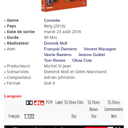
Genre
Comédie
Pays
Belg (2016)
Date de sortie
mardi 23 août 2016
Durée
90 Min
Réalisateur
Dominik Moll
Avec
François Damiens
Vincent Macaigne
Veerle Baetens
Jeanne Guittet
Tom Rivoire
Olivia Cote
Producteurs
Michel St Jean
Scénaristes
Dominik Moll et Gilles Marchand
Compositeur
Adrian Johnston
Format
Dvd 9
Langues
PCM
Label
SS.Titres Film
SS.Titres
SS.Titres
Bonus
Commentaire
Français
Oui
Oui
Non