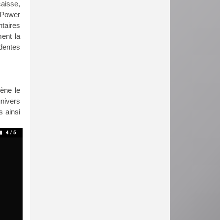
caisse,
s Power
taires
ent la
dentes
ène le
univers
s ainsi