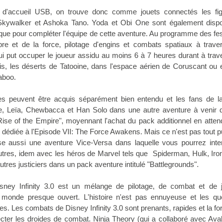
e d'accueil USB, on trouve donc comme jouets connectés les fig
 Skywalker et Ashoka Tano. Yoda et Obi One sont également dispo
ue pour compléter l'équipe de cette aventure. Au programme des fes
e et de la force, pilotage d'engins et combats spatiaux à trave
i put occuper le joueur assidu au moins 6 à 7 heures durant à trav
, les déserts de Tatooine, dans l'espace aérien de Coruscant ou 
aboo.
es peuvent être acquis séparément bien entendu et les fans de l
ke, Leïa, Chewbacca et Han Solo dans une autre aventure à venir d'
Rise of the Empire", moyennant l'achat du pack additionnel en atten
e dédiée à l'Episode VII: The Force Awakens. Mais ce n'est pas tout 
se aussi une aventure Vice-Versa dans laquelle vous pourrez inter
autres, idem avec les héros de Marvel tels que Spiderman, Hulk, Ir
tres justiciers dans un pack aventure intitulé "Battlegrounds".
ney Infinity 3.0 est un mélange de pilotage, de combat et de 
 monde presque ouvert. L'histoire n'est pas ennuyeuse et les qu
. Les combats de Disney Infinity 3.0 sont prenants, rapides et la fo
cter les droides de combat. Ninja Theory (qui a collaboré avec Av