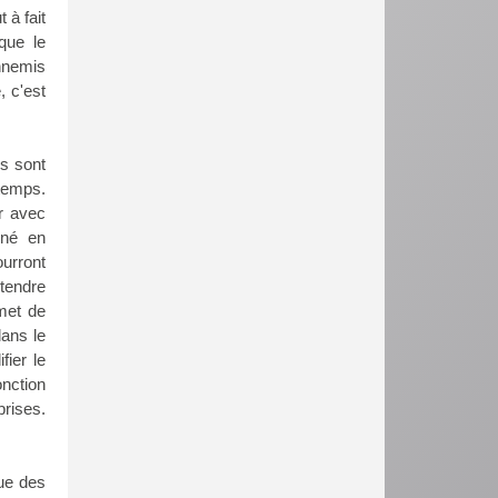
 à fait
que le
ennemis
, c'est
es sont
temps.
r avec
gné en
ourront
étendre
met de
ans le
fier le
nction
prises.
ue des