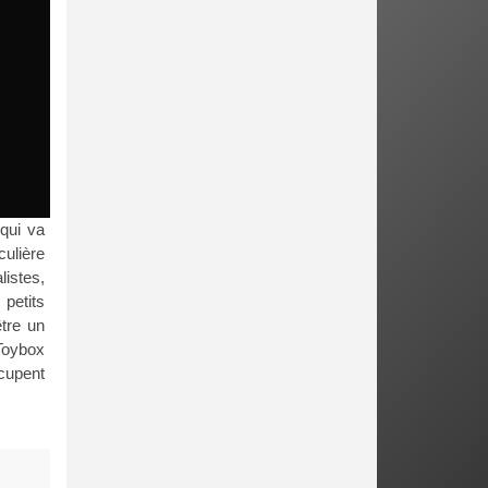
qui va
culière
istes,
 petits
être un
 Toybox
cupent