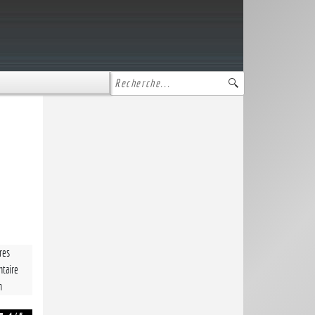
tres
taire
n