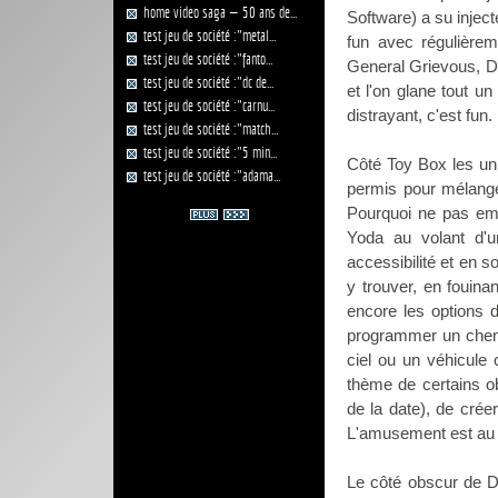
home video saga — 50 ans de...
Software) a su injecte
test jeu de société :"metal...
fun avec régulièrem
test jeu de société :"fanto...
General Grievous, Da
test jeu de société :"dc de...
et l'on glane tout u
test jeu de société :"carnu...
distrayant, c'est fun.
test jeu de société :"match...
test jeu de société :"5 min...
Côté Toy Box les univ
test jeu de société :"adama...
permis pour mélange
Pourquoi ne pas em
Yoda au volant d'u
accessibilité et en s
y trouver, en fouina
encore les options 
programmer un chemi
ciel ou un véhicule 
thème de certains o
de la date), de crée
L'amusement est au
Le côté obscur de D