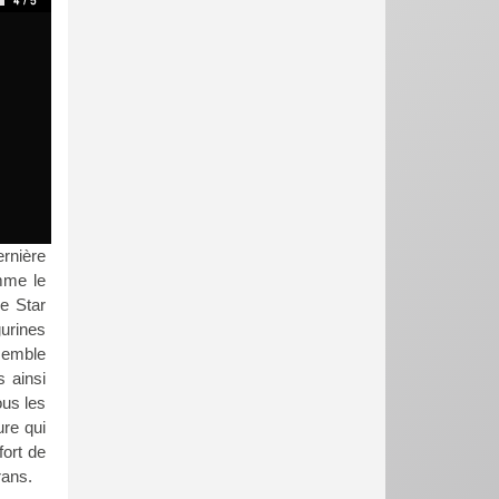
ernière
mme le
ce Star
urines
semble
 ainsi
ous les
ure qui
fort de
rans.