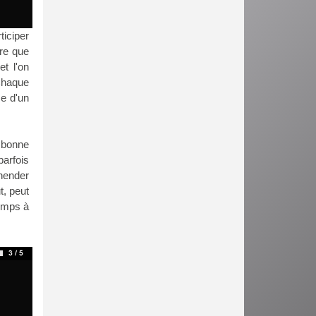
ticiper
ure que
t l'on
 Chaque
e d'un
 bonne
arfois
hender
t, peut
temps à