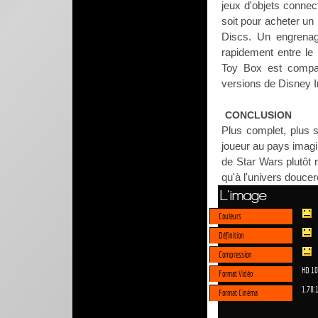
jeux d'objets connec
soit pour acheter un
Discs. Un engrenage
rapidement entre le
Toy Box est compat
versions de Disney I
CONCLUSION
Plus complet, plus 
joueur au pays imagin
de Star Wars plutôt 
qu'à l'univers douce
L'image
Couleurs
Définition
Compression
HD 1
Format Vidéo
1.78:
Format Cinéma