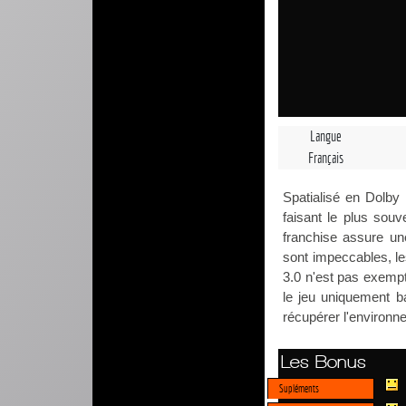
Langue
Français
Spatialisé en Dolby 
faisant le plus sou
franchise assure un
sont impeccables, les
3.0 n'est pas exempt 
le jeu uniquement ba
récupérer l'environn
Les Bonus
Supléments