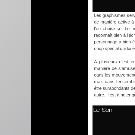
Les graphismes servi
de manière active à 
l'on choisisse. Le 
reconnaît bien à l'é
personnage a bien é
coup spécial qui lui 
A plusieurs c'est e
manière de s'amuser
dans les mouvements
mais dans l'ensemble 
être surabondants de
autre. Il est à noter 
Le Son