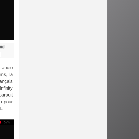
und
s audio
ms, la
ançais
nfinity
oursuit
eu pour
...