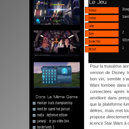
Le Jeu
Disney
Editeur
Stand
Edition
Label
2
Zone
420 m
Durée Film
1
Nb Dvd
Pour la troisième an
version de Disney I
bon vin, semble s'am
Wars tombée dans la
connectées après le
Dans Le Même Genre
amélioré dans presq
monster truck championship
que la plateforme lu
need for speed hot pursuit ...
délires, mais met tou
mafia : definitive edition
propose directement 
jumanji : le jeu vidéo (nin...
licence Star Wars à 
borderlands 3