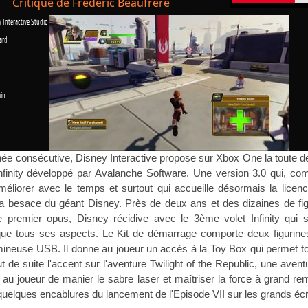
Critique de Frédéric Beaufrere
 Interactive Studio
ard
in
née consécutive, Disney Interactive propose sur Xbox One la toute d
nfinity développé par Avalanche Software. Une version 3.0 qui, co
éliorer avec le temps et surtout qui accueille désormais la licen
 besace du géant Disney. Près de deux ans et des dizaines de fig
 premier opus, Disney récidive avec le 3ème volet Infinity qui 
ue tous ses aspects. Le Kit de démarrage comporte deux figurines
mineuse USB. Il donne au joueur un accès à la Toy Box qui permet t
t de suite l'accent sur l'aventure Twilight of the Republic, une avent
au joueur de manier le sabre laser et maîtriser la force à grand ren
quelques encablures du lancement de l'Episode VII sur les grands éc