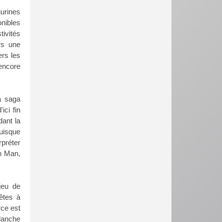
urines
nibles
tivités
rs une
ers les
encore
a saga
ici fin
dant la
puisque
préter
on Man,
jeu de
êtes à
rce est
alanche