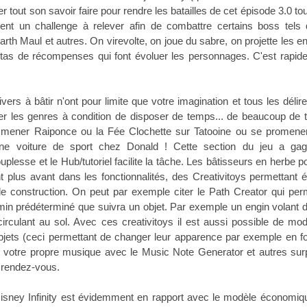
r tout son savoir faire pour rendre les batailles de cet épisode 3.0 tout
ent un challenge à relever afin de combattre certains boss tels 
rth Maul et autres. On virevolte, on joue du sabre, on projette les 
n tas de récompenses qui font évoluer les personnages. C'est rapide
ers à bâtir n'ont pour limite que votre imagination et tous les délir
r les genres à condition de disposer de temps... de beaucoup de 
mener Raiponce ou la Fée Clochette sur Tatooine ou se promene
ne voiture de sport chez Donald ! Cette section du jeu a ga
ouplesse et le Hub/tutoriel facilite la tâche. Les bâtisseurs en herbe p
nt plus avant dans les fonctionnalités, des Creativitoys permettant 
de construction. On peut par exemple citer le Path Creator qui per
n prédéterminé que suivra un objet. Par exemple un engin volant d
circulant au sol. Avec ces creativitoys il est aussi possible de modi
bjets (ceci permettant de changer leur apparence par exemple en fo
r votre propre musique avec le Music Note Generator et autres sur
 rendez-vous.
isney Infinity est évidemment en rapport avec le modèle économiq