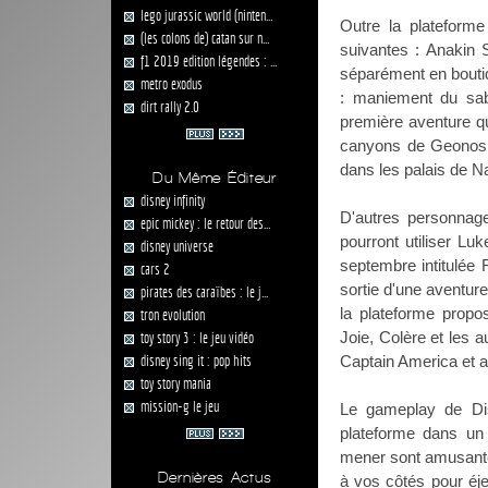
lego jurassic world (ninten...
Outre la plateform
(les colons de) catan sur n...
suivantes : Anakin
f1 2019 edition légendes : ...
séparément en boutiq
metro exodus
: maniement du sabr
dirt rally 2.0
première aventure qu
canyons de Geonosis
dans les palais de N
Du Même Éditeur
disney infinity
D'autres personnag
epic mickey : le retour des...
pourront utiliser Lu
disney universe
septembre intitulée 
cars 2
sortie d'une aventur
pirates des caraïbes : le j...
la plateforme propo
tron evolution
Joie, Colère et les 
toy story 3 : le jeu vidéo
disney sing it : pop hits
Captain America et au
toy story mania
mission-g le jeu
Le gameplay de Dis
plateforme dans un
mener sont amusantes
Dernières Actus
à vos côtés pour éje