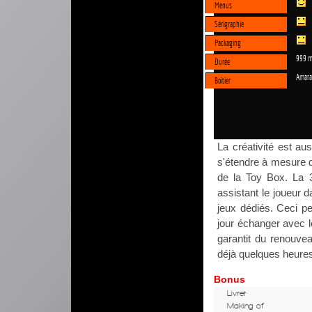
Menus
Sérigraphie
Packaging
999 m
Durée
Amara
Boitier
La créativité est a
s'étendre à mesure qu
de la Toy Box. La 3
assistant le joueur 
jeux dédiés. Ceci pe
jour échanger avec l
garantit du renouve
déjà quelques heure
Bonus
Livret
Making of