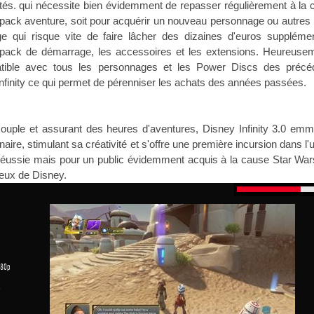
tés. qui nécessite bien évidemment de repasser régulièrement à la 
 pack aventure, soit pour acquérir un nouveau personnage ou autre
 qui risque vite de faire lâcher des dizaines d'euros supplémen
 pack de démarrage, les accessoires et les extensions. Heureusem
ible avec tous les personnages et les Power Discs des précé
nfinity ce qui permet de pérenniser les achats des années passées.
souple et assurant des heures d'aventures, Disney Infinity 3.0 emm
aire, stimulant sa créativité et s'offre une première incursion dans l'
réussie mais pour un public évidemment acquis à la cause Star War
reux de Disney.
080p
1