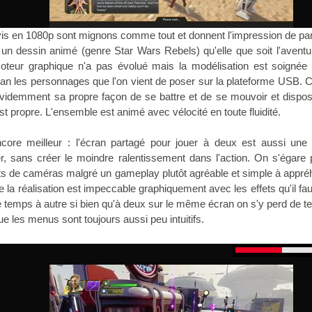
s en 1080p sont mignons comme tout et donnent l'impression de par
un dessin animé (genre Star Wars Rebels) qu'elle que soit l'avent
moteur graphique n'a pas évolué mais la modélisation est soignée e
cran les personnages que l'on vient de poser sur la plateforme USB.
videmment sa propre façon de se battre et de se mouvoir et dispos
est propre. L'ensemble est animé avec vélocité en toute fluidité.
ncore meilleur : l'écran partagé pour jouer à deux est aussi une
, sans créer le moindre ralentissement dans l'action. On s'égare p
 de caméras malgré un gameplay plutôt agréable et simple à appré
la réalisation est impeccable graphiquement avec les effets qu'il fau
 temps à autre si bien qu'à deux sur le même écran on s'y perd de 
que les menus sont toujours aussi peu intuitifs.