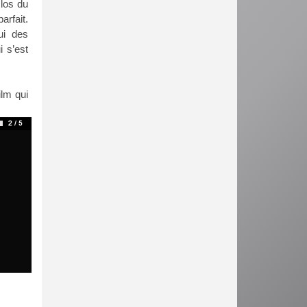
clos du
arfait.
ui des
 s’est
ilm qui