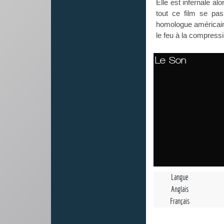
Elle est infernale alo
tout ce film se pas
homologue américain,
le feu à la compressi
Le Son
Langue
Anglais
Français