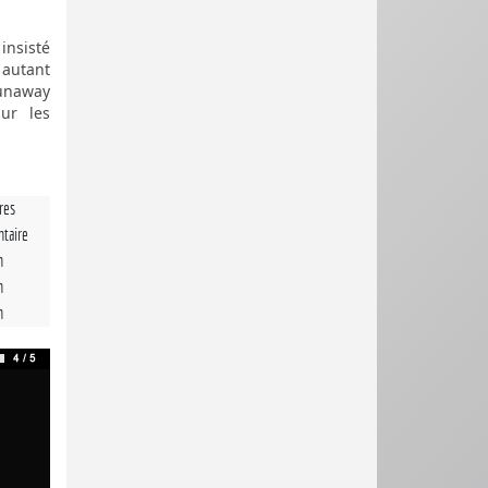
insisté
 autant
Dunaway
ur les
tres
taire
n
n
n