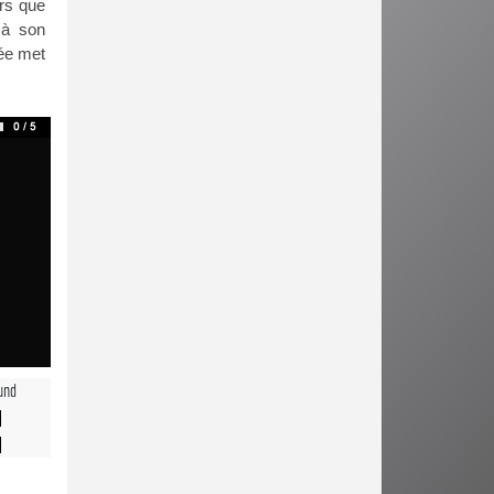
ors que
 à son
mée met
und