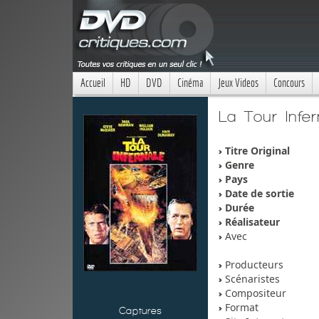
Accueil
HD
DVD
Cinéma
Jeux Videos
Concours
La Tour Infer
Titre Original
Genre
Pays
Date de sortie
Durée
Réalisateur
Avec
Producteurs
Scénaristes
Compositeur
Format
Captures