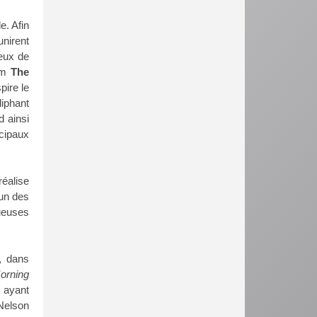
e. Afin
nirent
eux de
ilm
The
pire le
liphant
d ainsi
ncipaux
réalise
 un des
ueuses
t, dans
orning
 ayant
Nelson