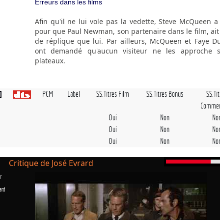
Erreurs dans les films
Afin qu'il ne lui vole pas la vedette, Steve McQueen a 
pour que Paul Newman, son partenaire dans le film, ait
de réplique que lui. Par ailleurs, McQueen et Faye 
ont demandé qu'aucun visiteur ne les approche s
plateaux.
PCM
Label
SS.Titres Film
SS.Titres Bonus
SS.Ti
Commen
Oui
Non
No
Oui
Non
No
Oui
Non
No
Critique de José Evrard
r
ard