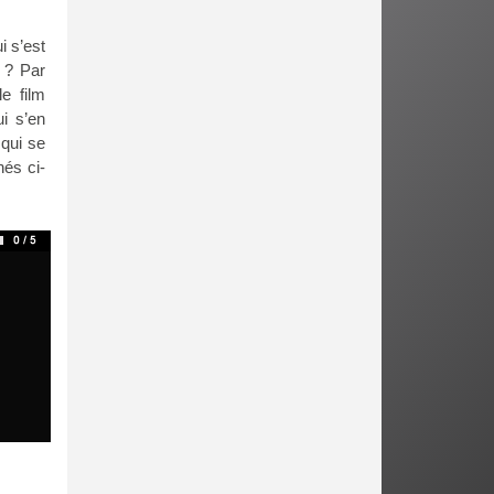
i s’est
 ? Par
e film
ui s’en
 qui se
nés ci-