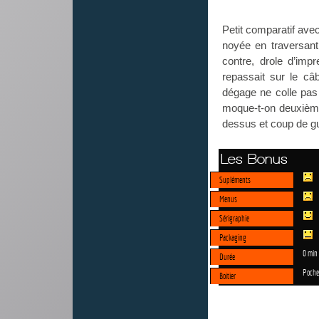
Petit comparatif avec
noyée en traversant
contre, drole d’imp
repassait sur le câb
dégage ne colle pas 
moque-t-on deuxième 
dessus et coup de gu
Les Bonus
Supléments
Menus
Sérigraphie
Packaging
0 min
Durée
Poche
Boitier