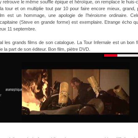
 y retrouve le même souffle épique et héroïque, on remplace le huis-
la tour et on multiplie tout par 10 pour faire encore mieux, grand, p
lm est un hommage, une apologie de l’héroisme ordinaire. Cel
capitaine (Steve en grande forme) est exemplaire. Etrange écho qui
heux 11 septembre.
al les grands films de son catalogue. La Tour Infernale est un bon f
e la part de son éditeur. Bon film, piètre DVD.
 anamorphique
r
1