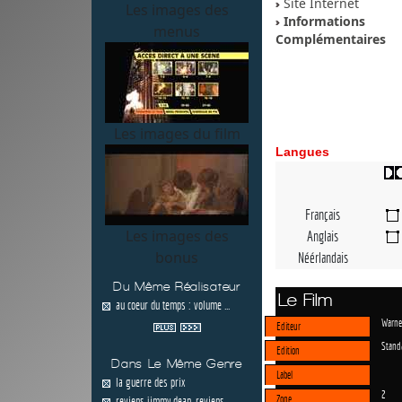
Site Internet
Les images des
Informations
menus
Complémentaires
Les images du film
Langues
Français
Les images des
Anglais
bonus
Néérlandais
Du Même Réalisateur
Le Film
au coeur du temps : volume ...
Warne
Editeur
Stand
Edition
Dans Le Même Genre
Label
la guerre des prix
2
Zone
reviens jimmy dean, reviens