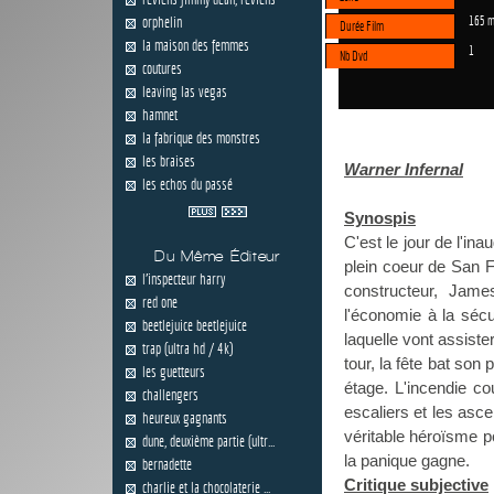
orphelin
165 m
Durée Film
la maison des femmes
1
Nb Dvd
coutures
leaving las vegas
hamnet
la fabrique des monstres
les braises
Warner Infernal
les echos du passé
Synospis
C'est le jour de l'in
Du Même Éditeur
plein coeur de San Fr
l'inspecteur harry
constructeur, Jame
red one
l'économie à la sécu
beetlejuice beetlejuice
laquelle vont assist
trap (ultra hd / 4k)
tour, la fête bat son
les guetteurs
étage. L'incendie co
challengers
escaliers et les asc
heureux gagnants
véritable héroïsme po
dune, deuxième partie (ultr...
la panique gagne.
bernadette
Critique subjective
charlie et la chocolaterie ...