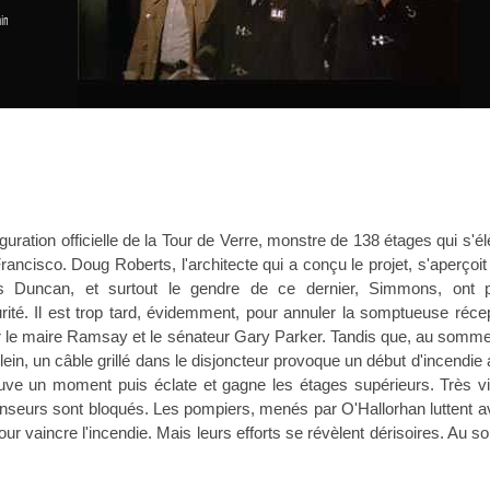
in
auguration officielle de la Tour de Verre, monstre de 138 étages qui s'é
ancisco. Doug Roberts, l'architecte qui a conçu le projet, s'aperçoit
s Duncan, et surtout le gendre de ce dernier, Simmons, ont p
rité. Il est trop tard, évidemment, pour annuler la somptueuse réce
er le maire Ramsay et le sénateur Gary Parker. Tandis que, au somme
 plein, un câble grillé dans le disjoncteur provoque un début d'incendie
uve un moment puis éclate et gagne les étages supérieurs. Très vi
enseurs sont bloqués. Les pompiers, menés par O'Hallorhan luttent 
ur vaincre l'incendie. Mais leurs efforts se révèlent dérisoires. Au 