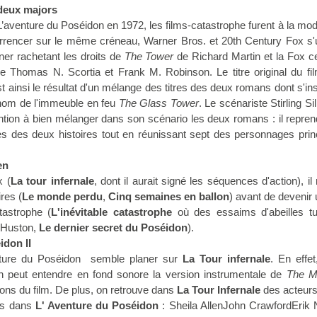
 deux majors
’aventure du Poséidon en 1972, les films-catastrophe furent à la mod
urrencer sur le même créneau, Warner Bros. et 20th Century Fox s'u
rner rachetant les droits de
The Tower
de Richard Martin et la Fox c
 Thomas N. Scortia et Frank M. Robinson. Le titre original du f
t ainsi le résultat d'un mélange des titres des deux romans dont s'ins
 nom de l'immeuble en feu
The Glass Tower
. Le scénariste Stirling Sil
ention à bien mélanger dans son scénario les deux romans : il repren
es des deux histoires tout en réunissant sept des personnages pri
en
x (
La tour infernale
, dont il aurait signé les séquences d'action), il 
res (
Le monde perdu
,
Cinq semaines en ballon
) avant de devenir
tastrophe (
L'inévitable catastrophe
où des essaims d'abeilles t
e Huston,
Le dernier secret du Poséidon
).
idon II
nture du Poséidon semble planer sur
La Tour infernale
. En effe
n peut entendre en fond sonore la version instrumentale de
The M
ons du film. De plus, on retrouve dans
La Tour Infernale
des acteurs
es dans
L' Aventure du Poséidon
: Sheila AllenJohn CrawfordErik 