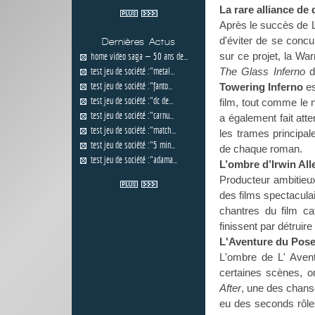
La rare alliance de
Après le succès de L
d'éviter de se conc
Dernières Actus
sur ce projet, la Wa
home video saga — 50 ans de...
test jeu de société :"metal...
The Glass Inferno
de
test jeu de société :"fanto...
Towering Inferno
es
test jeu de société :"dc de...
film, tout comme le
test jeu de société :"carnu...
a également fait att
test jeu de société :"match...
les trames principal
test jeu de société :"5 min...
de chaque roman.
test jeu de société :"adama...
L’ombre d’Irwin All
Producteur ambitieu
des films spectaculai
chantres du film ca
finissent par détruir
L'Aventure du Pose
L'ombre de L' Ave
certaines scènes, o
After
, une des chans
eu des seconds rôl