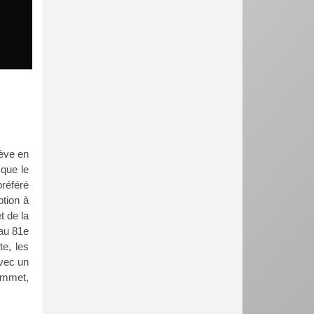
lève en
 que le
référé
ption à
t de la
 au 81e
te, les
avec un
sommet,