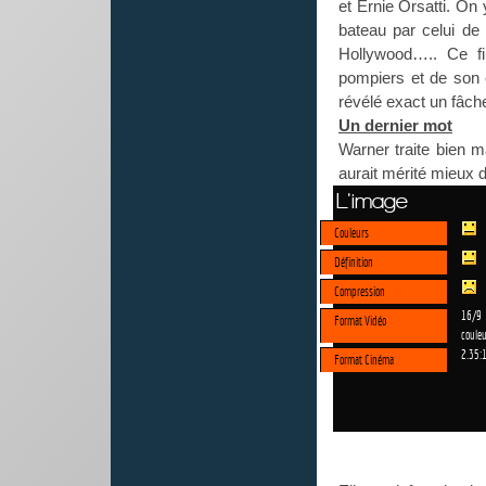
et Ernie Orsatti. On
bateau par celui de 
Hollywood….. Ce fi
pompiers et de son 
révélé exact un fâc
Un dernier mot
Warner traite bien m
aurait mérité mieux d
L'image
Couleurs
Définition
Compression
16/9
Format Vidéo
couleu
2.35:
Format Cinéma