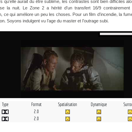
rs qu’elle aurait du être sublime, les contrastes sont bien difficiles al
se la nuit. Le Zone 2 a hérité d’un transfert 16/9 contrairement
 ce qui améliore un peu les choses. Pour un film d’incendie, la fu
on. Soyons indulgent vu l’age du master et l’outrage subi.
Type
Format
Spatialisation
Dynamique
Surro
2.0
2.0