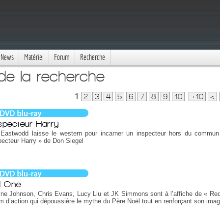
News
Matériel
Forum
Recherche
 de la recherche
1
2
3
4
5
6
7
8
9
10
+10
<
nspecteur Harry
t Eastwodd laisse le western pour incarner un inspecteur hors du commu
pecteur Harry » de Don Siegel
d One
ne Johnson, Chris Evans, Lucy Liu et JK Simmons sont à l’affiche de « Re
lm d’action qui dépoussière le mythe du Père Noël tout en renforçant son imag