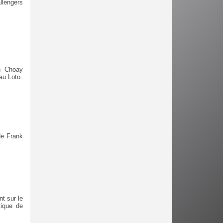
llengers
n Choay
au Loto.
de Frank
t sur le
tique de