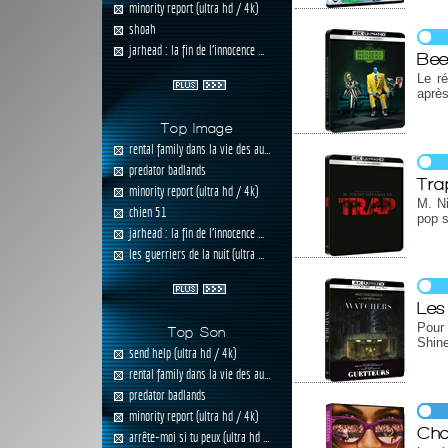
minority report (ultra hd / 4k)
shoah
jarhead : la fin de l'innocence ...
Beet
Le ré
après
Top Image
rental family dans la vie des au...
predator badlands
Tra
minority report (ultra hd / 4k)
M. Ni
chien 51
pop s
jarhead : la fin de l'innocence ...
les guerriers de la nuit (ultra ...
Les
Pour
Top Son
Shine
send help (ultra hd / 4k)
rental family dans la vie des au...
predator badlands
minority report (ultra hd / 4k)
Cha
arrête-moi si tu peux (ultra hd ...