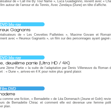
alisateur de « Call me By Tour Name », Luca Guadagnino, revient avec « Cha
film autour de l’amour et du Tennis, Avec Zendaya (Dune) en tête d’affiche.
reux Gagnants
réalisateurs de « Les Crevettes Pailletées », Maxime Govare et Romai
nnent avec « Heureux Gagnants », un film sur des personnages ayant gagné 
e, deuxième partie (Ultra HD / 4K)
une 2ème Partie » la suite de l’adaptation par Denis Villeneuve du Roman 
rt : « Dune », arrives-en 4 K pour notre plus grand plaisir.
nadette
 comme une fiction, « Bernadette » de Léa Domenach (Jeune et Golri) revien
ours de Bernadette Chirac et comment elle est devenue une femme poli
er plan.