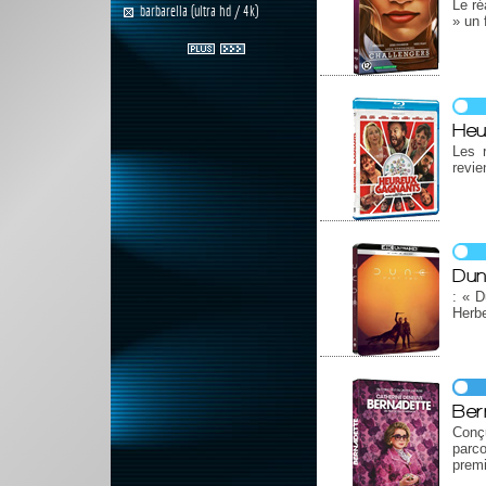
Le ré
barbarella (ultra hd / 4k)
» un 
Heu
Les 
revie
Dun
: « D
Herbe
Ber
Conçu
parc
premi