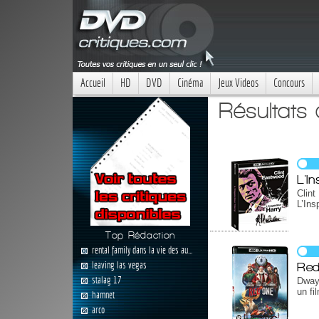
Accueil
HD
DVD
Cinéma
Jeux Videos
Concours
Résultats
L'I
Clin
L’Ins
Top Rédaction
rental family dans la vie des au...
leaving las vegas
Re
stalag 17
Dway
un fi
hamnet
arco