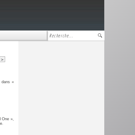
>
n dans «
d One »,
e.