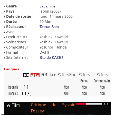
Genre
Japanime
Pays
Japon (2003)
Date de sortie
lundi 14 mars 2005
Durée
60 Min
Réalisateur
Tatsuo Sato
Avec
Producteurs
Yoshiaki Kawajiri
Scénaristes
Yoshiaki Kawajiri
Compositeur
Yosunori Honda
Format
Dvd 9
Site Internet
Site de KAZE !
Langues
PCM
Label
SS.Titres Film
SS.Titres
SS.Titres
Bonus
Commentaire
Japonais
Non
Non
Non
Français
Oui
Non
Non
Critique de Sylvain
Le Film
Fossey