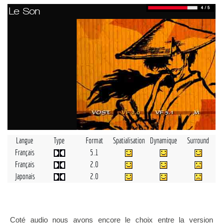
Le Son
Langue
Type
Format
Spatialisation
Dynamique
Surround
Français
5.1
Français
2.0
Japonais
2.0
Coté audio nous avons encore le choix entre la version