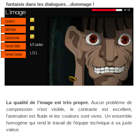
fantaisie dans les dialogues…dommage !
L'image
Couleurs
Définition
Compression
4/3 couleur
Format Vidéo
1.33:1
Format Cinéma
La qualité de l’image est très propre.
Aucun problème de
compression n’est visible, le contraste est excellent,
l’animation est fluide et les couleurs sont vives. Un ensemble
homogène qui rend le travail de l’équipe technique à sa juste
valeur.