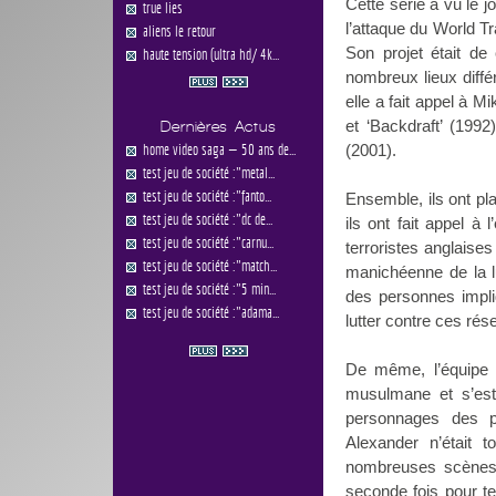
Cette série a vu le j
true lies
l’attaque du World T
aliens le retour
Son projet était de
haute tension (ultra hd/ 4k...
nombreux lieux différ
elle a fait appel à M
et ‘Backdraft’ (1992
Dernières Actus
home video saga — 50 ans de...
(2001).
test jeu de société :"metal...
test jeu de société :"fanto...
Ensemble, ils ont pl
test jeu de société :"dc de...
ils ont fait appel à
test jeu de société :"carnu...
terroristes anglaise
test jeu de société :"match...
manichéenne de la lu
test jeu de société :"5 min...
des personnes impli
test jeu de société :"adama...
lutter contre ces rés
De même, l’équipe d
musulmane et s’est
personnages des p
Alexander n’était 
nombreuses scènes 
seconde fois pour te