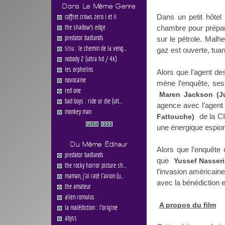
Dans Le Même Genre
coffret crows zero i et ii
Dans un petit hôte
the shadow's edge
chambre pour prépar
predator badlands
sur le pétrole. Malh
sisu : le chemin de la veng...
gaz est ouverte, tua
nobody 2 (ultra hd / 4k)
les orphelins
Alors que l’agent de
novocaine
mène l’enquête, ses
red one
Maren Jackson (Ju
bad boys : ride or die (ult...
agence avec l’agen
monkey man
de la CI
Fattouche)
une énergique espio
Du Même Éditeur
Alors que l’enquête
predator badlands
que
Yussef Nasseri
the rocky horror picture sh...
l’invasion américain
maman, j'ai raté l'avion (u...
avec la bénédiction e
the amateur
alien romulus
A propos du film
la malédiction : l'origine
abyss