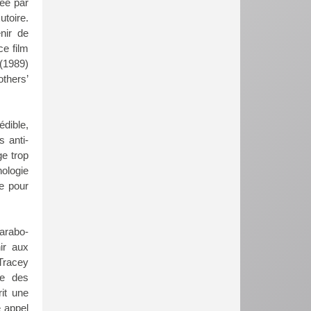
sée par
utoire.
nir de
ce film
 (1989)
others’
édible,
s anti-
ge trop
hologie
e pour
arabo-
ir aux
Tracey
ge des
it une
e appel