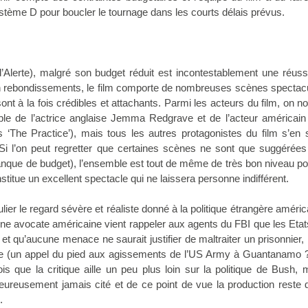
stème D pour boucler le tournage dans les courts délais prévus.
’Alerte), malgré son budget réduit est incontestablement une réuss
en rebondissements, le film comporte de nombreuses scènes spectacu
nt à la fois crédibles et attachants. Parmi les acteurs du film, on no
ble de l’actrice anglaise Jemma Redgrave et de l’acteur américain
‘The Practice’), mais tous les autres protagonistes du film s’en s
Si l’on peut regretter que certaines scènes ne sont que suggérées
nque de budget), l’ensemble est tout de même de très bon niveau po
nstitue un excellent spectacle qui ne laissera personne indifférent.
lier le regard sévère et réaliste donné à la politique étrangère améric
une avocate américaine vient rappeler aux agents du FBI que les Eta
et qu’aucune menace ne saurait justifier de maltraiter un prisonnie
e (un appel du pied aux agissements de l’US Army à Guantanamo ?
s que la critique aille un peu plus loin sur la politique de Bush, 
eureusement jamais cité et de ce point de vue la production reste
.