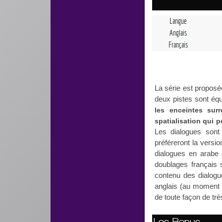
Langue
Anglais
Français
La série est proposé
deux pistes sont éq
les enceintes sur
spatialisation qui 
Les dialogues sont 
préféreront la versio
dialogues en arabe 
doublages français 
contenu des dialogue
anglais (au moment 
de toute façon de trè
Les Bonus