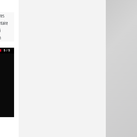
tres
taire
i
n