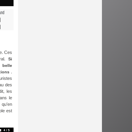
und
se. Ces
ral.
Si
 belle
.
tions
ristes
eau des
t, les
ans le
s qu’en
le est