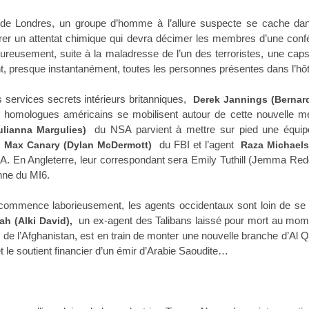
l de Londres, un groupe d’homme à l’allure suspecte se cache da
er un attentat chimique qui devra décimer les membres d’une conf
eureusement, suite à la maladresse de l’un des terroristes, une cap
nt, presque instantanément, toutes les personnes présentes dans l’hôt
s services secrets intérieurs britanniques,
Derek Jannings (Bernard
 homologues américains se mobilisent autour de cette nouvelle m
du NSA parvient à mettre sur pied une équipe
lianna Margulies)
t
du FBI et l’agent
Max Canary (Dylan McDermott)
Raza Michaels 
A. En Angleterre, leur correspondant sera Emily Tuthill (Jemma Re
nne du MI6.
 commence laborieusement, les agents occidentaux sont loin de se 
un ex-agent des Talibans laissé pour mort au mom
ah (Alki David),
e de l’Afghanistan, est en train de monter une nouvelle branche d’Al 
t le soutient financier d’un émir d’Arabie Saoudite…