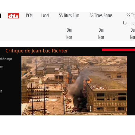
PCM
Label
SS.Titres Film
SS.Titres Bonus
SS.Ti
Commen
Oui
Oui
Ou
Non
Non
No
Critique de Jean-Luc Richter
athé europa
ard
in