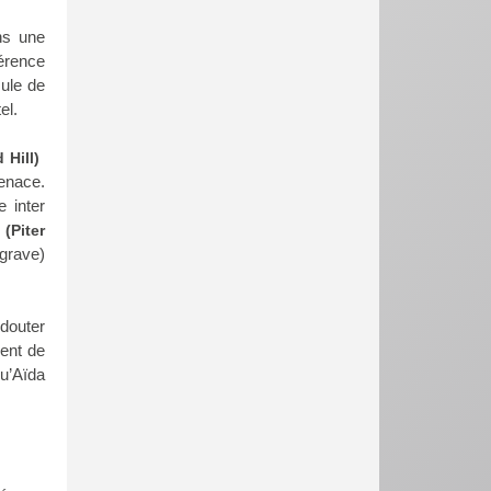
ns une
érence
sule de
el.
 Hill)
enace.
 inter
(Piter
dgrave)
douter
ent de
Qu’Aïda