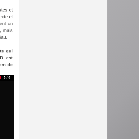
stes et
exte et
vent un
à, mais
éau.
te qui
D est
ent de