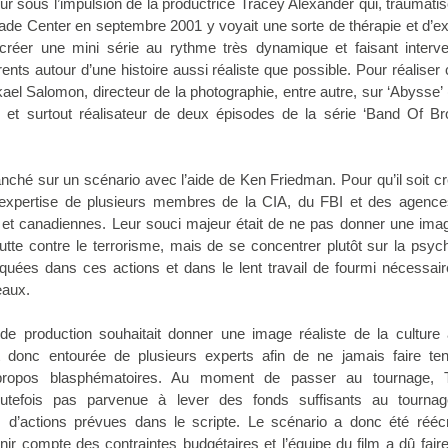
our sous l’impulsion de la productrice Tracey Alexander qui, traumati
rade Center en septembre 2001 y voyait une sorte de thérapie et d’ex
 créer une mini série au rythme très dynamique et faisant interve
ents autour d’une histoire aussi réaliste que possible. Pour réaliser 
ikael Salomon, directeur de la photographie, entre autre, sur ‘Abysse’
) et surtout réalisateur de deux épisodes de la série ‘Band Of Br
anché sur un scénario avec l’aide de Ken Friedman. Pour qu’il soit cr
 l’expertise de plusieurs membres de la CIA, du FBI et des agence
s et canadiennes. Leur souci majeur était de ne pas donner une ima
tte contre le terrorisme, mais de se concentrer plutôt sur la psyc
quées dans ces actions et dans le lent travail de fourmi nécessair
eaux.
e production souhaitait donner une image réaliste de la culture 
 donc entourée de plusieurs experts afin de ne jamais faire ten
ropos blasphématoires. Au moment de passer au tournage, 
toutefois pas parvenue à lever des fonds suffisants au tourna
d’actions prévues dans le scripte. Le scénario a donc été réécr
nir compte des contraintes budgétaires et l’équipe du film a dû fair