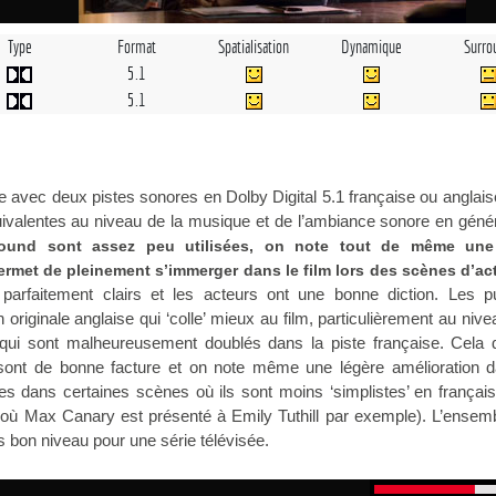
Type
Format
Spatialisation
Dynamique
Surro
5.1
5.1
e avec deux pistes sonores en Dolby Digital 5.1 française ou anglai
uivalentes au niveau de la musique et de l’ambiance sonore en géné
round sont assez peu utilisées, on note tout de même une
permet de pleinement s’immerger dans le film lors des scènes d’ac
parfaitement clairs et les acteurs ont une bonne diction. Les pu
n originale anglaise qui ‘colle’ mieux au film, particulièrement au niv
qui sont malheureusement doublés dans la piste française. Cela di
sont de bonne facture et on note même une légère amélioration d
s dans certaines scènes où ils sont moins ‘simplistes’ en françai
où Max Canary est présenté à Emily Tuthill par exemple). L’ensemb
s bon niveau pour une série télévisée.