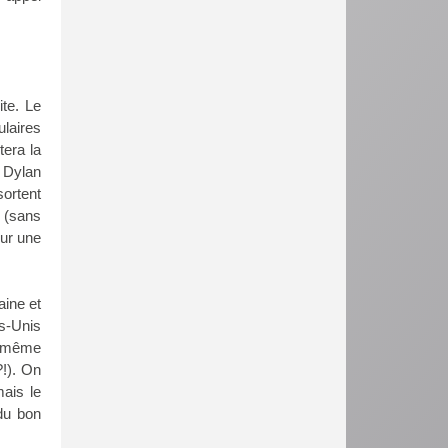
ite. Le
laires
tera la
 Dylan
ortent
 (sans
ur une
aine et
ts-Unis
r, même
!). On
mais le
 du bon