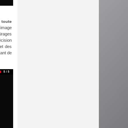
 toute
e image
airages
écision
 et des
tant de