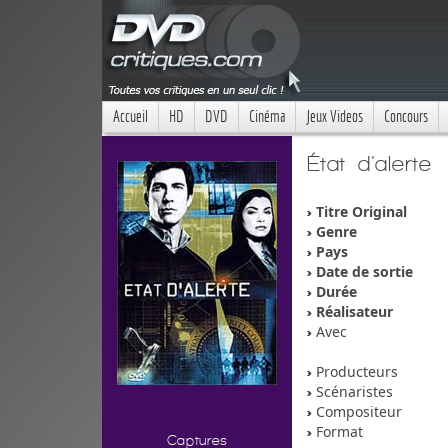
Accueil
HD
DVD
Cinéma
Jeux Videos
Concours
État d'alerte
Titre Original
Genre
Pays
Date de sortie
Durée
Réalisateur
Avec
Producteurs
Scénaristes
Compositeur
Format
Captures