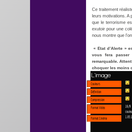
Ce traitement réalist
leurs motivations. A 
que le terrorisme es
exutoir pour une colè
nous montre que l'on 
« Etat d’Alerte » 
vous fera passer
remarquable. Attent
choquer les moins 
L'image
Couleurs
Définition
Compression
16/9
Format Vidéo
couleu
1.85:
Format Cinéma