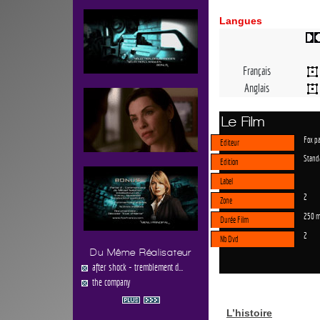
Langues
Français
Anglais
Le Film
Fox p
Editeur
Stand
Edition
Label
2
Zone
250 m
Durée Film
2
Nb Dvd
Du Même Réalisateur
after shock - tremblement d...
the company
L’histoire