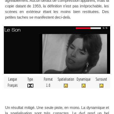
agréablement. Aucun défaut de compression apparent, mais la
copie datant de 1959, la définition n’est pas irréprochable, les
scènes en extérieur étant les moins bien restituées. Des
petites taches se manifestent deci-delà.
Le Son
Langue
Type
Format
Spatialisation
Dynamique
Surround
Français
1.0
Un résultat mitigé. Une seule piste, en mono. La dynamique et
la spatialisation sont très correctes. Le dvd rend un bel