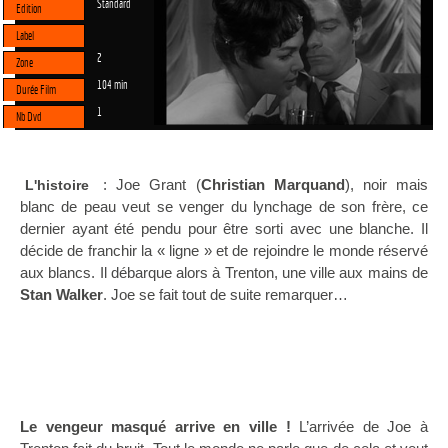
Standard
Edition
Label
2
Zone
104 min
Durée Film
1
Nb Dvd
: Joe Grant (
Christian
Marquand
), noir mais
L'histoire
blanc de peau veut se venger du lynchage de son frère, ce
dernier ayant été pendu pour être sorti avec une blanche. Il
décide de franchir la « ligne » et de rejoindre le monde réservé
aux blancs. Il débarque alors à Trenton, une ville aux mains de
Stan
Walker
. Joe se fait tout de suite remarquer…
Le vengeur masqué arrive en ville !
L’arrivée de Joe à