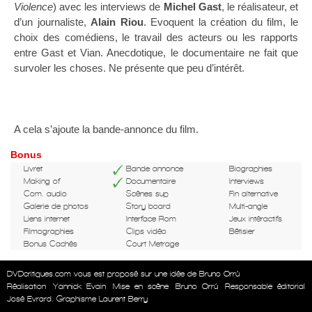
Violence
) avec les interviews de
Michel
Gast
, le réalisateur, et
d’un journaliste,
Alain
Riou
. Evoquent la création du film, le
choix des comédiens, le travail des acteurs ou les rapports
entre Gast et Vian. Anecdotique, le documentaire ne fait que
survoler les choses. Ne présente que peu d’intérêt.
A cela s’ajoute la bande-annonce du film.
Bonus
Livret
Bande annonce
Biographies
Making of
Documentaire
Interviews
Com. audio
Scènes sup
Fin alternative
Galerie de photos
Story board
Multi-angle
Liens internet
Interface Rom
Jeux intéractifs
Filmographies
Clips vidéo
Bêtisier
Bonus Cachés
Court Metrage
DVDcritiques.com vous est proposé sur une idée de Bruno Orrú
Réalisation
Yannick Evain
Mise en scène
Bruno Orrú
Responsable éditorial
José Evrard. Graphisme Laurent Berry