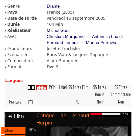
Genre
Drame
Pays
France (2005)
Date de sortie
vendredi 16 septembre 2005
Durée
104 Min
Réalisateur
Michel Gast
Avec
Christian Marquand
Antonella Lualdi
Fernand Ledoux
Marina Petrowa
Producteurs
Josette Trachsler
Scénaristes
Boris Vian & Jacques Dopagne
Compositeur
Alain Goraguer
Format
Dvd 9
Langues
PCM
Label
SS.Titres Film
SS.Titres
SS.Titres
Bonus
Commentaire
Français
Non
Non
Non
Critique de Arnaud
Le Film
Herpin
SPHE
Editeur