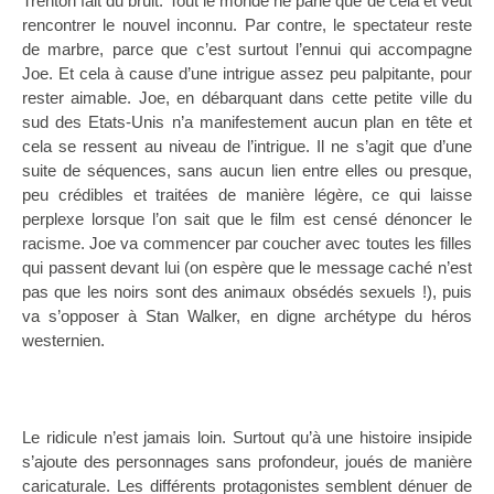
Trenton fait du bruit. Tout le monde ne parle que de cela et veut
rencontrer le nouvel inconnu. Par contre, le spectateur reste
de marbre, parce que c’est surtout l’ennui qui accompagne
Joe. Et cela à cause d’une intrigue assez peu palpitante, pour
rester aimable. Joe, en débarquant dans cette petite ville du
sud des Etats-Unis n’a manifestement aucun plan en tête et
cela se ressent au niveau de l’intrigue. Il ne s’agit que d’une
suite de séquences, sans aucun lien entre elles ou presque,
peu crédibles et traitées de manière légère, ce qui laisse
perplexe lorsque l’on sait que le film est censé dénoncer le
racisme. Joe va commencer par coucher avec toutes les filles
qui passent devant lui (on espère que le message caché n’est
pas que les noirs sont des animaux obsédés sexuels !), puis
va s’opposer à Stan Walker, en digne archétype du héros
westernien.
Le ridicule n’est jamais loin. Surtout qu’à une histoire insipide
s’ajoute des personnages sans profondeur, joués de manière
caricaturale. Les différents protagonistes semblent dénuer de