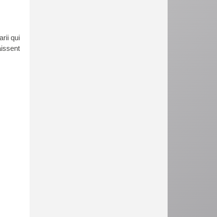
rii qui
aissent