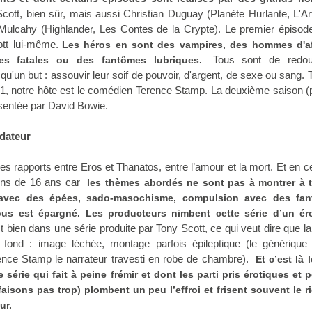
ott, bien sûr, mais aussi Christian Duguay (Planète Hurlante, L'Ar
Mulcahy (Highlander, Les Contes de la Crypte). Le premier épisode
ott lui-même.
Les héros en sont des vampires, des hommes d'af
Tous sont de redou
es fatales ou des fantômes lubriques.
 qu'un but : assouvir leur soif de pouvoir, d'argent, de sexe ou sang. 
 1, notre hôte est le comédien Terence Stamp. La deuxième saison 
sentée par David Bowie.
édateur
les rapports entre Eros et Thanatos, entre l’amour et
la mort. Et
en ce
oins de 16 ans car
les thèmes abordés ne sont pas à montrer à t
 avec des épées, sado-masochisme, compulsion avec des fa
ous est épargné. Les producteurs nimbent cette série d’un ér
 bien dans une série produite par Tony Scott, ce qui veut dire que l
le fond : image léchée, montage parfois épileptique (le générique 
rence Stamp le narrateur travesti en robe de chambre).
Et c’est là 
 série qui fait à peine frémir et dont les parti pris érotiques et 
aisons pas trop) plombent un peu l’effroi et frisent souvent le r
ur.