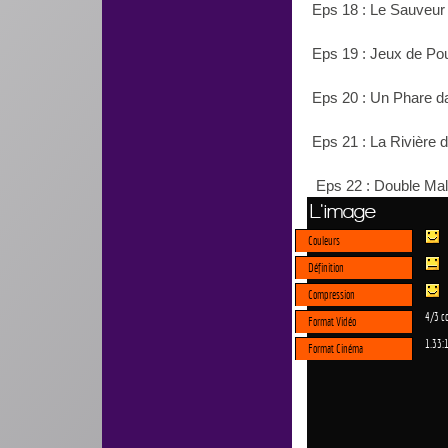
Eps 18 : Le Sauveur 
Eps 19 : Jeux de Po
Eps 20 : Un Phare da
Eps 21 : La Rivière 
Eps 22 : Double Mal
L'image
Couleurs
Définition
Compression
4/3 c
Format Vidéo
1.33:
Format Cinéma