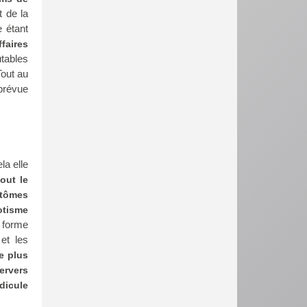
t de la
 étant
faires
tables
Tout au
(prévue
la elle
out le
ntômes
otisme
a forme
et les
le plus
pervers
idicule