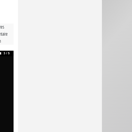
tres
taire
n