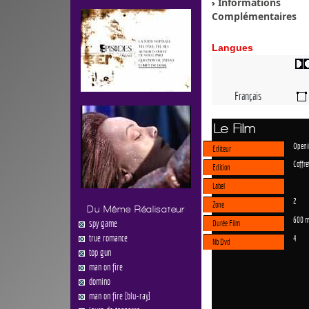
Informations
Complémentaires
Langues
Français
Le Film
Openi
Editeur
Coffre
Edition
Label
2
Zone
Du Même Réalisateur
600 m
spy game
Durée Film
true romance
4
Nb Dvd
top gun
man on fire
domino
man on fire [blu-ray]