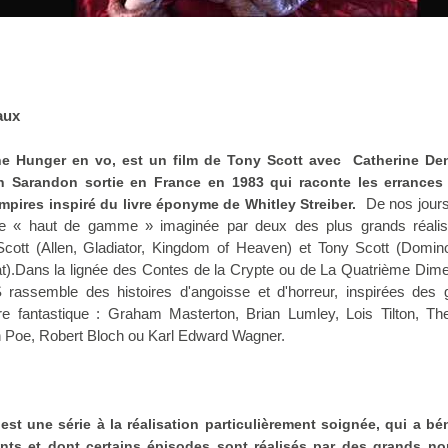
aux
he Hunger en vo, est un film de Tony Scott avec Catherine De
 Sarandon sortie en France en 1983 qui raconte les errances
De nos jours
mpires inspiré du livre éponyme de Whitley Streiber.
que « haut de gamme » imaginée par deux des plus grands réalis
Scott (Allen, Gladiator, Kingdom of Heaven) et Tony Scott (Domin
).Dans la lignée des Contes de la Crypte ou de
La Quatrième Dime
semble des histoires d'angoisse et d'horreur, inspirées des 
ure fantastique : Graham Masterton, Brian Lumley, Lois Tilton, The
n Poe, Robert Bloch ou Karl Edward Wagner.
 une série à la réalisation particulièrement soignée, qui a bén
ts et dont certains épisodes sont réalisés par des grands n