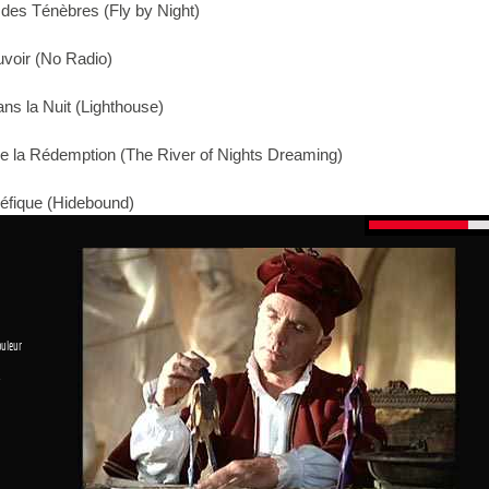
des Ténèbres (Fly by Night)
uvoir (No Radio)
ns la Nuit (Lighthouse)
de la Rédemption (The River of Nights Dreaming)
éfique (Hidebound)
ouleur
1