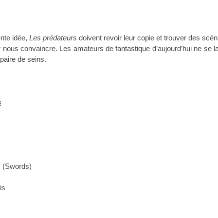
nte idée,
Les prédateurs
doivent revoir leur copie et trouver des scéna
ur nous convaincre. Les amateurs de fantastique d’aujourd’hui ne se l
paire de seins.
s
s (Swords)
is