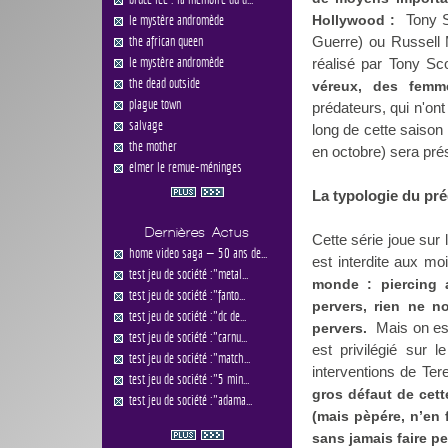
Tony Sc
le mystère andromède
Hollywood :
the african queen
Guerre) ou Russell 
le mystère andromède
réalisé par Tony Sc
the dead outside
véreux, des femm
plague town
prédateurs, qui n'ont
salvage
long de cette saison
the mother
en octobre) sera pré
elmer le remue-méninges
La typologie du pr
Dernières Actus
Cette série joue sur 
home video saga — 50 ans de...
est interdite aux m
test jeu de société :"metal...
monde : piercing
test jeu de société :"fanto...
pervers, rien ne n
test jeu de société :"dc de...
Mais on est
pervers.
test jeu de société :"carnu...
est privilégié sur 
test jeu de société :"match...
interventions de Te
test jeu de société :"5 min...
gros défaut de cette
test jeu de société :"adama...
(mais pèpére, n’en f
sans jamais faire pe