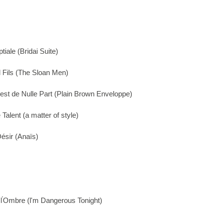
tiale
(Bridai Suite)
l Fils (The Sloan Men)
est de Nulle Part (Plain Brown Enveloppe)
Talent (a matter of style)
Désir (Anaïs)
'
l
Ombre (l'm Dangerous Tonight)