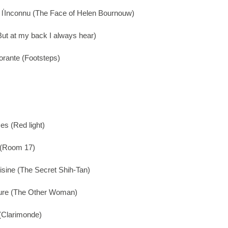
'
l
Inconnu (The Face of Helen Bournouw)
ut at my back I always hear)
orante (Footsteps)
es (Red light)
 (Room 17)
isine (The Secret Shih-Tan)
ture (The Other Woman)
 (Clarimonde)