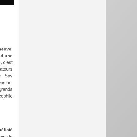
neuve,
 d’une
, c’est
ateurs
o, Spy
nsion
,
grands
ophile
éficié
oms de