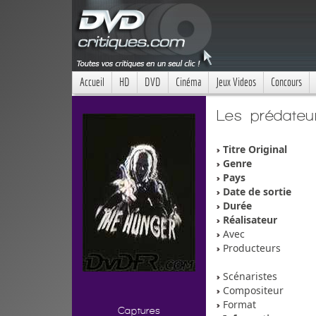
Accueil
HD
DVD
Cinéma
Jeux Videos
Concours
Les prédateu
Titre Original
Genre
Pays
Date de sortie
Durée
Réalisateur
Avec
Producteurs
Scénaristes
Compositeur
Format
Captures