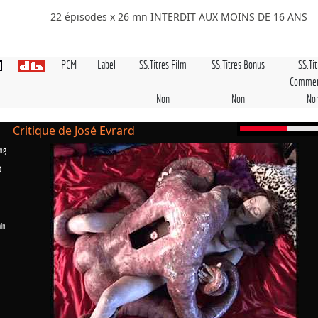
22 épisodes x 26 mn INTERDIT AUX MOINS DE 16 ANS
PCM
Label
SS.Titres Film
SS.Titres Bonus
SS.Ti
Commen
Non
Non
No
Critique de José Evrard
ng
t
in