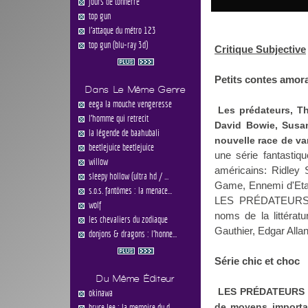
jours de tonnerre
top gun
l'attaque du métro 123
top gun (blu-ray 3d)
Critique Subjective
Petits contes amor
Dans Le Même Genre
eega la mouche vengeresse
Les prédateurs, T
l'homme qui retrecit
David Bowie, Susan
la légende de baahubali
nouvelle race de va
beetlejuice beetlejuice
une série fantasti
willow
américains: Ridley 
sleepy hollow (ultra hd / ...
Game, Ennemi d'Etat
s.o.s. fantômes : la menace...
LES PRÉDATEURS ras
wolf
noms de la littérat
les chevaliers du zodiaque
Gauthier, Edgar Alla
donjons & dragons : l'honne...
Série chic et choc
Du Même Éditeur
LES PRÉDATEURS est
okinawa
de moyens importan
bruce lee : la memoire du d...