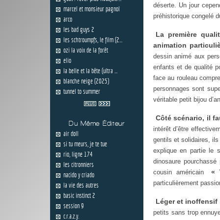
déserte. Un jour cepen
marcel et monsieur pagnol
préhistorique congelé 
arco
les bad guys 2
La première quali
les schtroumpfs, le film (2...
animation particul
ozi la voix de la forêt
dessin animé aux perso
elio
enfants et de qualité 
la belle et la bête (ultra ...
face au rouleau compr
blanche neige (2025)
personnages sont supe
tunnel to summer
véritable petit bijou d’
Côté scénario, il 
Du Même Éditeur
intérêt d’être effective
air doll
gentils et solidaires, 
si tu meurs, je te tue
explique en partie le
rio, ligne 174
dinosaure pourchassé p
les citronniers
« 
cousin américain
nacido y criado
particulièrement passi
la vie des autres
basic instinct 2
Léger et inoffensif
session 9
petits sans trop ennu
c.r.a.z.y.