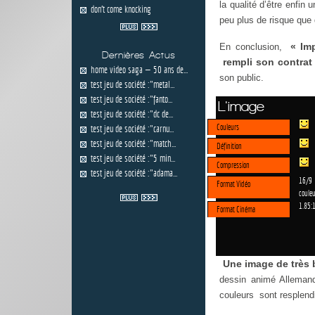
la qualité d’être enfin
don't come knocking
peu plus de risque que 
« Im
En conclusion,
Dernières Actus
rempli son contra
home video saga — 50 ans de...
son public.
test jeu de société :"metal...
test jeu de société :"fanto...
L'image
test jeu de société :"dc de...
Couleurs
test jeu de société :"carnu...
test jeu de société :"match...
Définition
test jeu de société :"5 min...
Compression
test jeu de société :"adama...
16/9
Format Vidéo
couleu
1.85:
Format Cinéma
Une image de très 
dessin animé Allemand
couleurs sont resplend