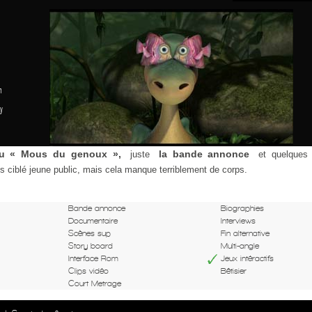
n
y
u « Mous du genoux »,
la bande annonce
juste
et quelque
rès ciblé jeune public, mais cela manque terriblement de corps.
Bande annonce
Biographies
Documentaire
Interviews
Scènes sup
Fin alternative
Story board
Multi-angle
Interface Rom
Jeux intéractifs
Clips vidéo
Bêtisier
Court Metrage