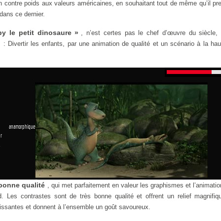
 un contre poids aux valeurs américaines, en souhaitant tout de même qu’il p
dans ce dernier.
py le petit dinosaure »
, n’est certes pas le chef d’œuvre du siècle, 
t
: Divertir les enfants, par une animation de qualité et un scénario à la ha
 anamorphique
r
1
bonne qualité
, qui met parfaitement en valeur les graphismes et l’animati
. Les contrastes sont de très bonne qualité et offrent un relief magnifiq
issantes et donnent à l’ensemble un goût savoureux.