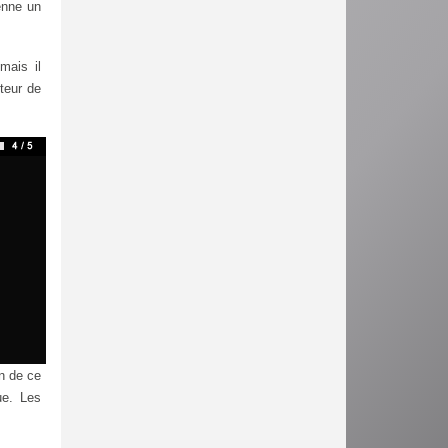
renne un
mais il
uteur de
on de ce
ue. Les