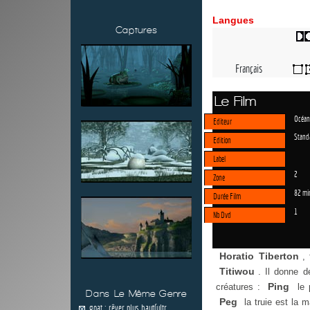
Langues
Captures
Français
Le Film
Océan
Editeur
Stand
Edition
Label
2
Zone
82 mi
Durée Film
1
Nb Dvd
Horatio Tiberton
,
Titiwou
. Il donne 
Ping
créatures :
le 
Dans Le Même Genre
Peg
la truie est la 
goat : rêver plus haut(ultr...