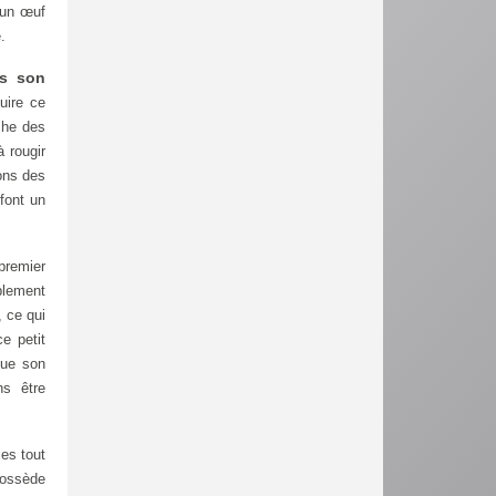
 un œuf
.
ns son
uire ce
che des
à rougir
ons des
font un
 premier
blement
, ce qui
e petit
que son
ns être
les tout
possède