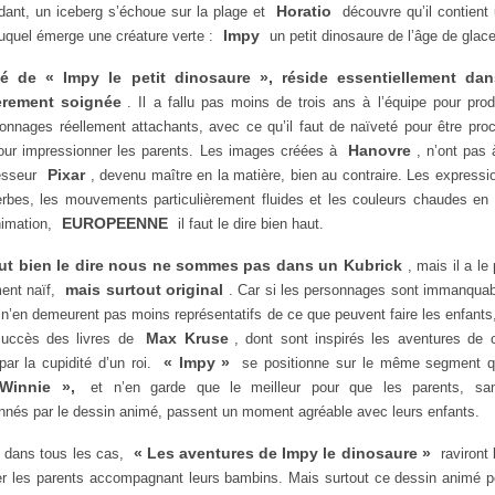
Horatio
dant, un iceberg s’échoue sur la plage et
découvre qu’il contient
Impy
duquel émerge une créature verte :
un petit dinosaure de l’âge de glace
té de « Impy le petit dinosaure », réside essentiellement da
ièrement soignée
. Il a fallu pas moins de trois ans à l’équipe pour prod
nnages réellement attachants, avec ce qu’il faut de naïveté pour être pro
Hanovre
pour impressionner les parents. Les images créées à
, n’ont pas 
Pixar
esseur
, devenu maître en la matière, bien au contraire. Les expressi
rbes, les mouvements particulièrement fluides et les couleurs chaudes en 
EUROPEENNE
animation,
il faut le dire bien haut.
faut bien le dire nous ne sommes pas dans un Kubrick
, mais il a le
mais surtout original
ment naïf,
. Car si les personnages sont immanqua
ils n’en demeurent pas moins représentatifs de ce que peuvent faire les enfants
Max Kruse
 succès des livres de
, dont sont inspirés les aventures de c
« Impy »
ar la cupidité d’un roi.
se positionne sur le même segment 
Winnie »,
et n’en garde que le meilleur pour que les parents, sa
onnés par le dessin animé, passent un moment agréable avec leurs enfants.
« Les aventures de Impy le dinosaure »
dans tous les cas,
raviront 
yer les parents accompagnant leurs bambins. Mais surtout ce dessin animé 