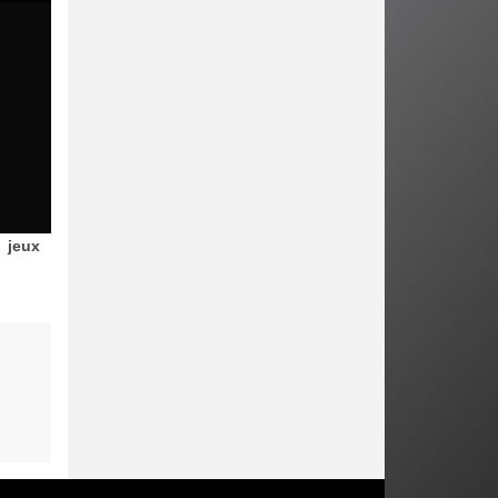
jeux
s