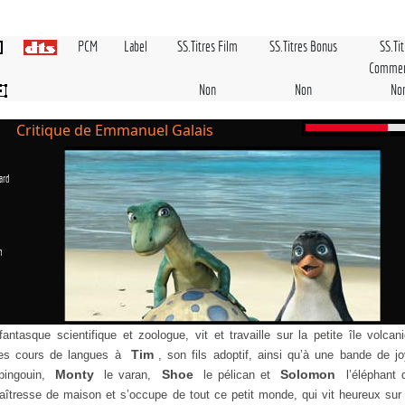
PCM
Label
SS.Titres Film
SS.Titres Bonus
SS.Ti
Commen
Non
Non
No
Critique de Emmanuel Galais
ard
n
 fantasque scientifique et zoologue, vit et travaille sur la petite île volca
Tim
des cours de langues à
, son fils adoptif, ainsi qu’à une bande de j
Monty
Shoe
Solomon
pingouin,
le varan,
le pélican et
l’éléphant 
maîtresse de maison et s’occupe de tout ce petit monde, qui vit heureux sur 