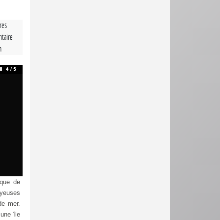
tres
taire
n
nique de
oyeuses
de mer.
une île