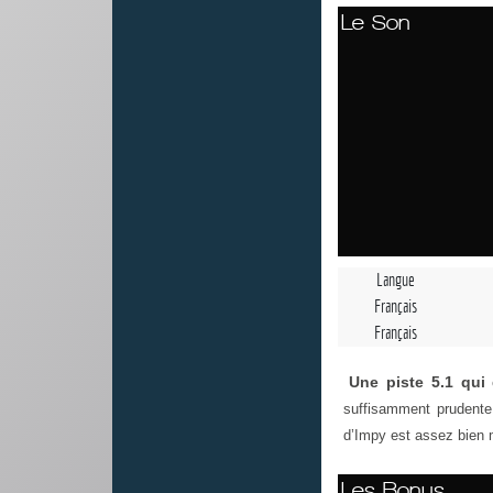
Le Son
Langue
Français
Français
Une piste 5.1 qui 
suffisamment prudente 
d’Impy est assez bien 
Les Bonus