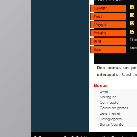
Supléments
Menus
Sérigraphie
Packaging
15 mi
Durée
Amara
Boitier
Des bonus un pe
interactifs
. C’est t
Bonus
Livret
Making of
Com. audio
Galerie de photos
Liens internet
Filmographies
Bonus Cachés