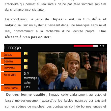
crédibilité qui permet au réalisateur de ne pas faire sombrer son film
dans la farce inconsistante.
« jeux de Dupes » est un film drôle et
En conclusion,
satyrique
sur un système naissant dans une Amérique sans relief
Une
réel, constamment à la recherche d’une identité propre.
réussite à n’en pas douter !
L'image
Couleurs
Définition
Compression
16/9
Format Vidéo
anamorphique
couleur
1.85:1
Format Cinéma
De très bonne qualité
, l’image colle parfaitement au sujet et
laisse merveilleusement apparaître les faibles nuances qui existent
sur les scènes de matches. Les contrastes sont de bonnes tenues et