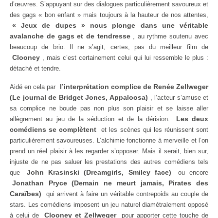
d’œuvres. S’appuyant sur des dialogues particulièrement savoureux et
des gags « bon enfant » mais toujours à la hauteur de nos attentes,
« Jeux de dupes » nous plonge dans une véritable
avalanche de gags et de tendresse
, au rythme soutenu avec
beaucoup de brio. Il ne s’agit, certes, pas du meilleur film de
Clooney
, mais c’est certainement celui qui lui ressemble le plus :
détaché et tendre.
l’interprétation complice de Renée Zellweger
Aidé en cela par
(Le journal de Bridget Jones, Appaloosa)
, l’acteur s’amuse et
sa complice ne boude pas non plus son plaisir et se laisse aller
Les deux
allègrement au jeu de la séduction et de la dérision.
comédiens se complètent
et les scènes qui les réunissent sont
particulièrement savoureuses. L’alchimie fonctionne à merveille et l’on
prend un réel plaisir à les regarder s’opposer. Mais il serait, bien sur,
injuste de ne pas saluer les prestations des autres comédiens tels
John Krasinski (Dreamgirls, Smiley face)
que
ou encore
Jonathan Pryce (Demain ne meurt jamais, Pirates des
Caraïbes)
qui arrivent à faire un véritable contrepoids au couple de
stars. Les comédiens imposent un jeu naturel diamétralement opposé
Clooney et Zellweger
à celui de
pour apporter cette touche de