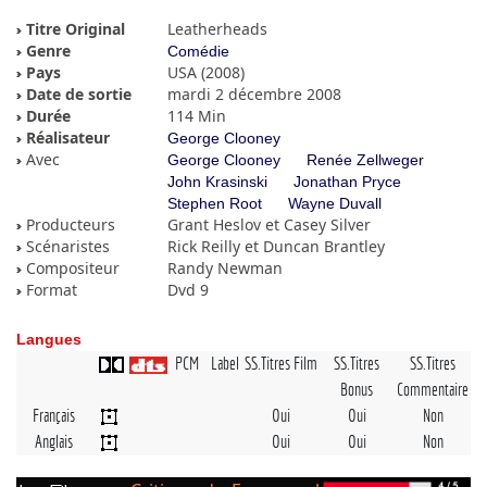
Titre Original
Leatherheads
Genre
Comédie
Pays
USA (2008)
Date de sortie
mardi 2 décembre 2008
Durée
114 Min
Réalisateur
George Clooney
Avec
George Clooney
Renée Zellweger
John Krasinski
Jonathan Pryce
Stephen Root
Wayne Duvall
Producteurs
Grant Heslov et Casey Silver
Scénaristes
Rick Reilly et Duncan Brantley
Compositeur
Randy Newman
Format
Dvd 9
Langues
PCM
Label
SS.Titres Film
SS.Titres
SS.Titres
Bonus
Commentaire
Français
Oui
Oui
Non
Anglais
Oui
Oui
Non