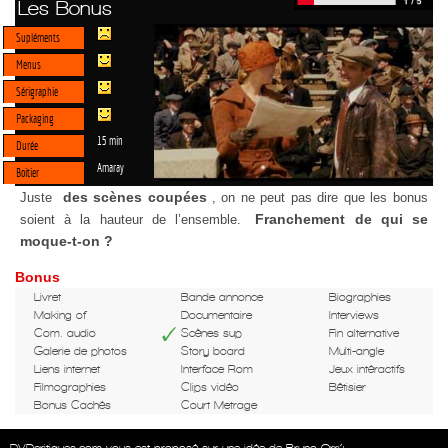
Les Bonus
Supléments
Menus
Sérigraphie
Packaging
15 min
Durée
Amaray
Boitier
des scènes coupées
Juste
, on ne peut pas dire que les bonus
Franchement de qui se
soient à la hauteur de l’ensemble.
moque-t-on ?
Bonus
Livret
Bande annonce
Biographies
Making of
Documentaire
Interviews
Com. audio
Scènes sup
Fin alternative
Galerie de photos
Story board
Multi-angle
Liens internet
Interface Rom
Jeux intéractifs
Filmographies
Clips vidéo
Bêtisier
Bonus Cachés
Court Metrage
DVDcritiques.com vous est proposé sur une idée de Bruno Orrú