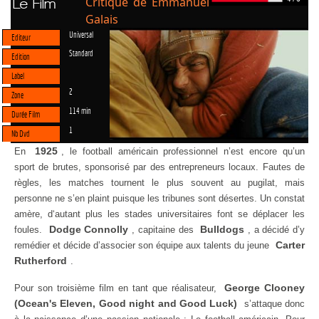
Critique de Emmanuel
Le Film
Galais
Universal
Editeur
Standard
Edition
Label
2
Zone
114 min
Durée Film
1
Nb Dvd
1925
En
, le football américain professionnel n’est encore qu’un
sport de brutes, sponsorisé par des entrepreneurs locaux. Fautes de
règles, les matches tournent le plus souvent au pugilat, mais
personne ne s’en plaint puisque les tribunes sont désertes. Un constat
amère, d‘autant plus les stades universitaires font se déplacer les
Dodge Connolly
Bulldogs
foules.
, capitaine des
, a décidé d’y
Carter
remédier et décide d’associer son équipe aux talents du jeune
Rutherford
.
George Clooney
Pour son troisième film en tant que réalisateur,
(Ocean's Eleven, Good night and Good Luck)
s’attaque donc