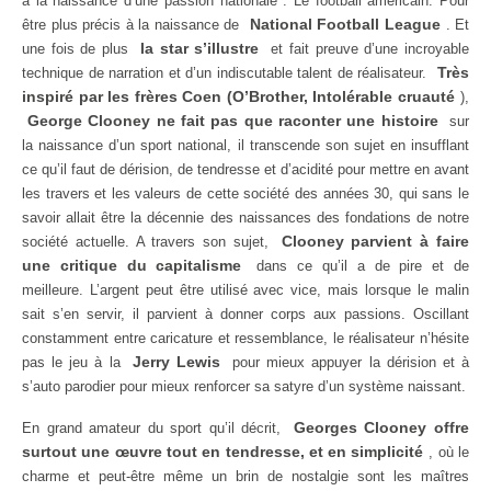
à la naissance d’une passion nationale : Le football américain. Pour
National Football League
être plus précis à la naissance de
. Et
la star s’illustre
une fois de plus
et fait preuve d’une incroyable
Très
technique de narration et d’un indiscutable talent de réalisateur.
inspiré par les frères Coen (O’Brother, Intolérable cruauté
),
George Clooney ne fait pas que raconter une histoire
sur
la naissance d’un sport national, il transcende son sujet en insufflant
ce qu’il faut de dérision, de tendresse et d’acidité pour mettre en avant
les travers et les valeurs de cette société des années 30, qui sans le
savoir allait être la décennie des naissances des fondations de notre
Clooney parvient à faire
société actuelle. A travers son sujet,
une critique du capitalisme
dans ce qu’il a de pire et de
meilleure. L’argent peut être utilisé avec vice, mais lorsque le malin
sait s’en servir, il parvient à donner corps aux passions. Oscillant
constamment entre caricature et ressemblance, le réalisateur n’hésite
Jerry Lewis
pas le jeu à la
pour mieux appuyer la dérision et à
s’auto parodier pour mieux renforcer sa satyre d’un système naissant.
Georges Clooney offre
En grand amateur du sport qu’il décrit,
surtout une œuvre tout en tendresse, et en simplicité
, où le
charme et peut-être même un brin de nostalgie sont les maîtres