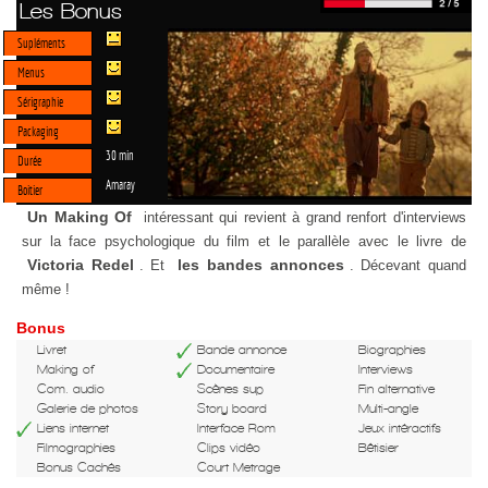
Les Bonus
Supléments
Menus
Sérigraphie
Packaging
30 min
Durée
Amaray
Boitier
Un Making Of
intéressant qui revient à grand renfort d'interviews
sur la face psychologique du film et le parallèle avec le livre de
Victoria Redel
les bandes annonces
. Et
. Décevant quand
même !
Bonus
Livret
Bande annonce
Biographies
Making of
Documentaire
Interviews
Com. audio
Scènes sup
Fin alternative
Galerie de photos
Story board
Multi-angle
Liens internet
Interface Rom
Jeux intéractifs
Filmographies
Clips vidéo
Bêtisier
Bonus Cachés
Court Metrage