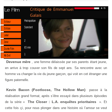
Critique de Emmanuel
Le Film
Galais
Metropolitan
Editeur
Standard
Edition
Label
2
Zone
83 min
Durée Film
1
Nb Dvd
Devenue mère
, une femme délaissée par ses parents étant jeune,
en arrive à trop couver son fils de sept ans. Sa rencontre avec un
homme va changer la vie du jeune garçon, qui voit en cet étranger une
figure paternelle.
Kevin Bacon (Footloose, The Hollow Man)
passe à la
réalisation grand format, après s’être essayé dans plusieurs épisodes
The Closer : L.A. enquêtes prioritaires
de la série «
». Et
cette fois çi, pour nous plonger dans une histoire où l’amour se veut