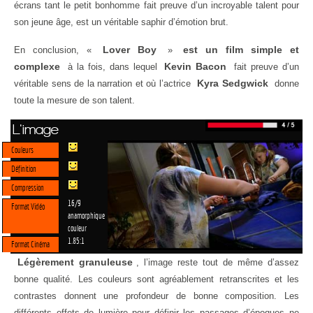
écrans tant le petit bonhomme fait preuve d’un incroyable talent pour
son jeune âge, est un véritable saphir d’émotion brut.
Lover Boy
est un film simple et
En conclusion, «
»
complexe
Kevin Bacon
à la fois, dans lequel
fait preuve d’un
Kyra Sedgwick
véritable sens de la narration et où l’actrice
donne
toute la mesure de son talent.
L'image
Couleurs
Définition
Compression
16/9
Format Vidéo
anamorphique
couleur
1.85:1
Format Cinéma
Légèrement granuleuse
, l’image reste tout de même d’assez
bonne qualité. Les couleurs sont agréablement retranscrites et les
contrastes donnent une profondeur de bonne composition. Les
différents effets de lumière pour définir les passages d’époques ne