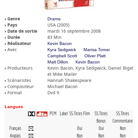
Genre
Drame
Pays
USA (2005)
Date de sortie
mardi 16 septembre 2008
Durée
83 Min
Réalisateur
Kevin Bacon
Avec
Kyra Sedgwick
Marisa Tomei
Campbell Scott
Oliver Platt
Matt Dillon
Kevin Bacon
Producteurs
Kevin Bacon, Kyra Sedgwick, Daniel Bigel
et Mike Mailer
Scénaristes
Hannah Shakespeare
Compositeur
Michael Bacon
Format
Dvd 9
Langues
PCM
Label
SS.Titres Film
SS.Titres
SS.Titres
Bonus
Commentaire
Français
Oui
Oui
Non
Anglais
Non
Non
Non