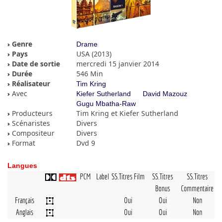
Genre
Drame
Pays
USA (2013)
Date de sortie
mercredi 15 janvier 2014
Durée
546 Min
Réalisateur
Tim Kring
Avec
Kiefer Sutherland
David Mazouz
Gugu Mbatha-Raw
Producteurs
Tim Kring et Kiefer Sutherland
Scénaristes
Divers
Compositeur
Divers
Format
Dvd 9
Langues
PCM
Label
SS.Titres Film
SS.Titres
SS.Titres
Bonus
Commentaire
Français
Oui
Oui
Non
Anglais
Oui
Oui
Non