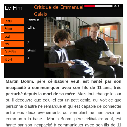
Critique de Emmanuel
Le Film
Galais
Paramount
Editeur
Coffret
Edition
Label
2
Zone
546 min
Durée Film
4
Nb Dvd
Martin Bohm, père célibataire veuf, est hanté par son
incapacité à communiquer avec son fils de 11 ans, très
perturbé depuis la mort de sa mère
. Mais tout change le jour
où il découvre que celui-ci est un petit génie, qui voit ce que
personne d'autre ne remarque et qui est capable de connecter
entre eux deux événements qui semblent ne rien avoir en
commun à la base... Martin Bohm, père célibataire veuf, est
hanté par son incapacité à communiquer avec son fils de 11