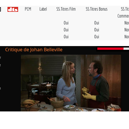
PCM
Label
SS.Titres Film
SS.Titres Bonus
SS.Ti
Commen
Oui
Oui
No
Oui
Oui
No
Oui
Oui
No
Critique de Johan Belleville
r
e
n