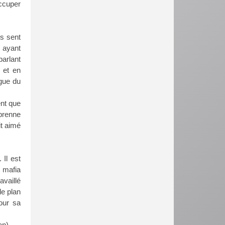
ccuper
es sent
, ayant
parlant
 et en
rgue du
ent que
 prenne
it aimé
 Il est
 mafia
availlé
le plan
pour sa
an).