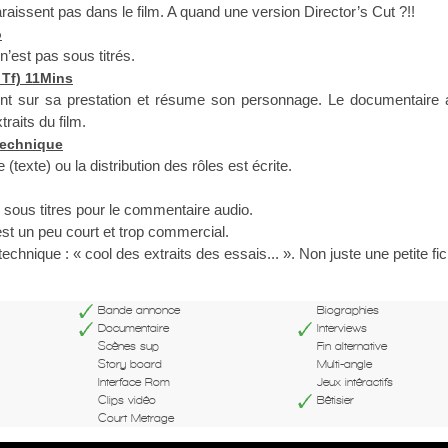
raissent pas dans le film. A quand une version Director’s Cut ?!!
o
’est pas sous titrés.
 Tf) 11Mins
nt sur sa prestation et résume son personnage. Le documentaire a
traits du film.
technique
 (texte) ou la distribution des rôles est écrite.
s sous titres pour le commentaire audio.
st un peu court et trop commercial.
technique : « cool des extraits des essais... ». Non juste une petite fi
Bande annonce
Biographies
Documentaire
Interviews
Scènes sup
Fin alternative
Story board
Multi-angle
Interface Rom
Jeux intéractifs
Clips vidéo
Bêtisier
Court Metrage