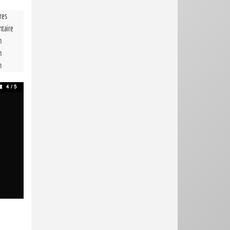
tres
taire
n
n
n