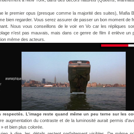
e le premier opus (presque comme la majorité des suites), Mafia B
ême bien regarder. Vous serez assurer de passer un bon moment de f
nant. Nous vous conseillons de le voir en Vo car les répliques so
blage n’est pas mauvais, mais dans ce genre de film il enlève un 
ation même des acteurs.
 anamorphique
r
1
n respectés. L’image reste quand même un peu terne sur les co
re augmentation du contraste et de la luminosité aurait permis d’av
» et bien plus colorée.
rien à dire, les détails restent parfaitement visibles. De même p