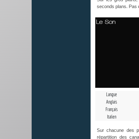
seconds plans. Pas
Le Son
Langue
Anglais
Français
Italien
Sur chacune des pis
répartition des ca