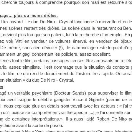
e cherche toujours à comprendre pourquoi son mari est retourné s’o
gags… plus ou moins drôles.
 film bavard. Le duo De Niro - Crystal fonctionne à merveille et on l
ines scènes restent très drôles. La scène dans le restaurant ou Ben
s, devient plus fou que son patient, lui à la recherche d’un emploi. En 
ez voir Vitti en vendeur de voitures énervé, en vendeur de bijoux
. De même, sans rien dévoiler (!), le cambriolage reste le point d’o
tamment un gag, concernant les policiers, assez excellent.
ènes font le film, certains passages censés être amusants ne reflèt
rio, assez simpliste. Il est dommage que la situation du contexte
le film, ce qui rend le déroulement de l’histoire tres rapide. On aura
en situation » du duo De Niro - Crystal.
es
gé un véritable psychiatre (Docteur Sands) pour superviser le film.
r avoir soigné le célèbre gangster Vincent Gigante (parrain de la
l nous explique plus en détails sont travail avec les acteurs : « j’ai tr
n qu’il puisse se comporter en vrai thérapeute [...] je l’ai conseillé sur 
g de certaines interprétations.». Il a aussi aidé Robert De Niro 
ychique avant la sortie de prison.
 entièrement à New York, dans des décors naturels (Queens, Manhatt