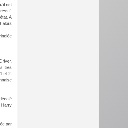
’il est
ressif.
état. A
t alors
cinglée
river,
s très
1 et 2.
onnaise
 décalé
 Harry
sée par