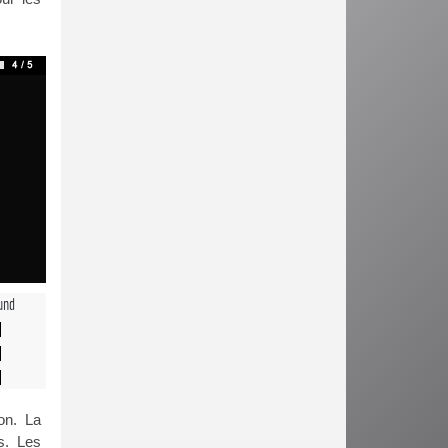
und
on. La
s. Les