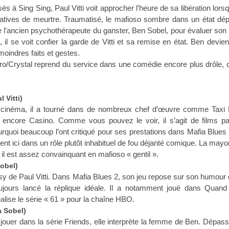
 à Sing Sing, Paul Vitti voit approcher l’heure de sa libération lorsqu
tatives de meurtre. Traumatisé, le mafioso sombre dans un état dép
 l’ancien psychothérapeute du ganster, Ben Sobel, pour évaluer son 
il se voit confier la garde de Vitti et sa remise en état. Ben devien
oindres faits et gestes.
o/Crystal reprend du service dans une comédie encore plus drôle, 
 Vitti)
 cinéma, il a tourné dans de nombreux chef d’œuvre comme Taxi D
 encore Casino. Comme vous pouvez le voir, il s’agit de films pa
rquoi beaucoup l’ont critiqué pour ses prestations dans Mafia Blues 
ient ici dans un rôle plutôt inhabituel de fou déjanté comique. La may
il est assez convainquant en mafioso « gentil ».
Sobel)
u psy de Paul Vitti. Dans Mafia Blues 2, son jeu repose sur son humour
ujours lancé la réplique idéale. Il a notamment joué dans Quand
alise le série « 61 » pour la chaîne HBO.
a Sobel)
jouer dans la série Friends, elle interprète la femme de Ben. Dépas