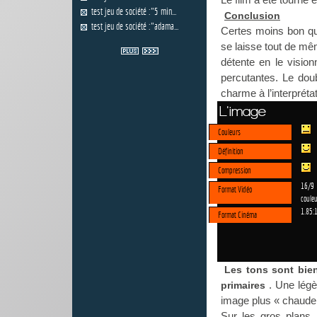
test jeu de société :"5 min...
Conclusion
test jeu de société :"adama...
Certes moins bon qu
se laisse tout de m
détente en le vision
percutantes. Le dou
charme à l’interprét
L'image
Couleurs
Définition
Compression
16/9
Format Vidéo
couleu
1.85:
Format Cinéma
Les tons sont bie
. Une légè
primaires
image plus « chaude 
Sur les gros plans, 