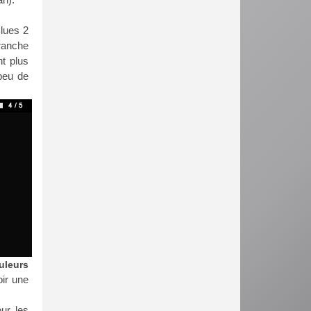
lues 2
ranche
nt plus
peu de
uleurs
oir une
our les