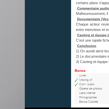
certains plans n’appa
Commentaire audi
Malheureusement, il n
Documentaire (Vos
Chaque acteur revie
entre interviews et ex
Casting et équipe 
C’est une rapide fiche
Conclusion
1) On aurait aimé le
2) Le documentaire e
3) Casting et équipe 
Bonus
Livret
Making of
Com. audio
Galerie de photos
Liens internet
Filmographies
Bonus Cachés