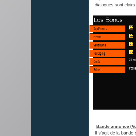
dialogues sont clairs
Les Bonus
Supléments
Menus
Sérigraphie
Packaging
20 mi
Durée
Poche
Boitier
Bande annonce (V
Il s’agit de la bande