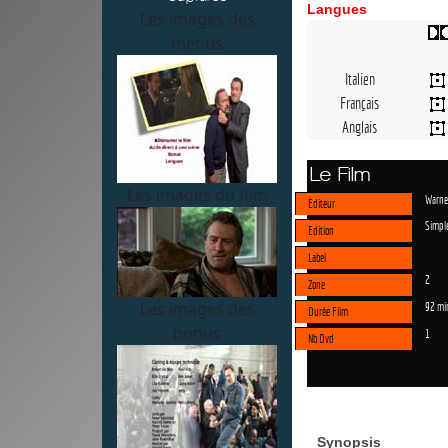
Langues
Les images des
menus
Italien
Français
Anglais
Le Film
Les images du film
Warne
Editeur
Simpl
Edition
Label
2
Zone
Les images des
92 mi
Durée Film
bonus
1
Nb Dvd
Synopsis