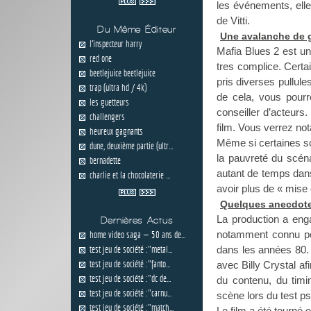
les événements, ell
de Vitti.
Du Même Éditeur
Une avalanche de 
l'inspecteur harry
Mafia Blues 2 est un
red one
tres complice. Certa
beetlejuice beetlejuice
pris diverses pullule
trap (ultra hd / 4k)
de cela, vous pourr
les guetteurs
conseiller d’acteurs
challengers
film. Vous verrez no
heureux gagnants
Même si certaines sc
dune, deuxième partie (ultr...
la pauvreté du scéna
bernadette
autant de temps dans 
charlie et la chocolaterie ...
avoir plus de « mise 
Quelques anecdot
La production a enga
Dernières Actus
notamment connu pou
home video saga — 50 ans de...
test jeu de société :"metal...
dans les années 80. I
test jeu de société :"fanto...
avec Billy Crystal afi
test jeu de société :"dc de...
du contenu, du timin
test jeu de société :"carnu...
scène lors du test ps
test jeu de société :"match...
Le film a été tourné