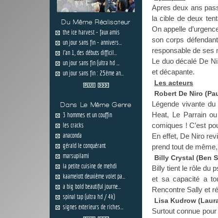
Apres deux ans passés
la cible de deux ten
Du Même Réalisateur
On appelle d’urgence
the ice harvest - faux amis
son corps défendant, 
un jour sans fin - annivers...
responsable de ses m
l'an 1, des débuts difficil...
Le duo décalé De Nir
un jour sans fin (ultra hd ...
et décapante.
un jour sans fin : 25ème an...
Les acteurs
Robert De Niro (Paul
Légende vivante du
Dans Le Même Genre
Heat, Le Parrain ou
3 hommes et un couffin
les cracks
comiques ! C’est pou
anaconda
En effet, De Niro rev
gérald le conquérant
prend tout de même, 
marsupilami
Billy Crystal (Ben 
la petite cuisine de mehdi
Billy tient le rôle d
kaamelott deuxième volet pa...
et sa capacité a to
a big bold beautiful journe...
Rencontre Sally et ré
spinal tap (ultra hd / 4k)
Lisa Kudrow (Laur
signes exterieurs de riches...
Surtout connue pour 