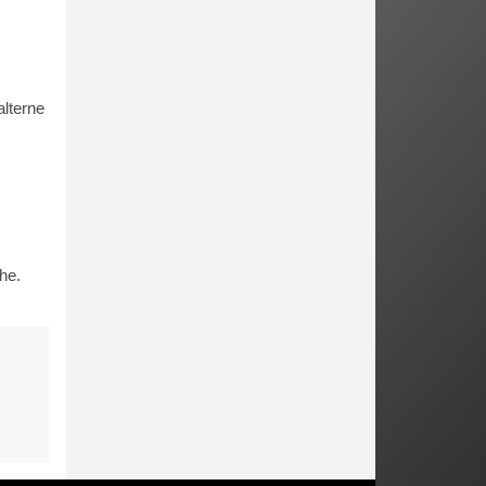
lterne
che.