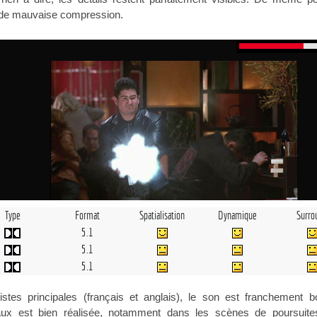
 de mauvaise compression.
Type
Format
Spatialisation
Dynamique
Surro
5.1
5.1
5.1
tes principales (français et anglais), le son est franchement b
naux est bien réalisée, notamment dans les scènes de poursuite