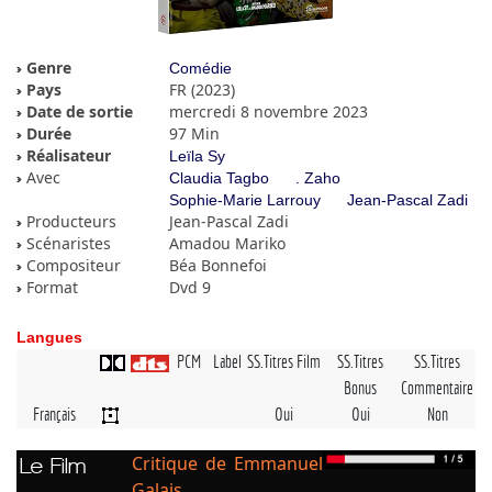
Genre
Comédie
Pays
FR (2023)
Date de sortie
mercredi 8 novembre 2023
Durée
97 Min
Réalisateur
Leïla Sy
Avec
Claudia Tagbo
. Zaho
Sophie-Marie Larrouy
Jean-Pascal Zadi
Producteurs
Jean-Pascal Zadi
Scénaristes
Amadou Mariko
Compositeur
Béa Bonnefoi
Format
Dvd 9
Langues
PCM
Label
SS.Titres Film
SS.Titres
SS.Titres
Bonus
Commentaire
Français
Oui
Oui
Non
Critique de Emmanuel
Le Film
Galais