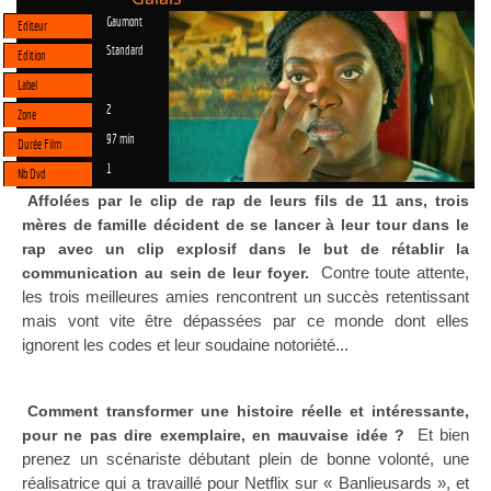
Gaumont
Editeur
Standard
Edition
Label
2
Zone
97 min
Durée Film
1
Nb Dvd
Affolées par le clip de rap de leurs fils de 11 ans, trois
mères de famille décident de se lancer à leur tour dans le
rap avec un clip explosif dans le but de rétablir la
Contre toute attente,
communication au sein de leur foyer.
les trois meilleures amies rencontrent un succès retentissant
mais vont vite être dépassées par ce monde dont elles
ignorent les codes et leur soudaine notoriété...
Comment transformer une histoire réelle et intéressante,
Et bien
pour ne pas dire exemplaire, en mauvaise idée ?
prenez un scénariste débutant plein de bonne volonté, une
réalisatrice qui a travaillé pour Netflix sur « Banlieusards », et