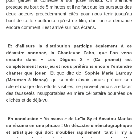
pour garder la comédie à son juste niveau. On s’ennuie
presque au bout de 5 minutes et il ne faut que les sursauts des
deux acteurs précédemment cités pour nous tenir jusqu’au
bout de cette souffrance qu’est ce film, dont on se demande
encore comment il est arrivé sur nos écrans.
Et d’ailleurs la distribution participe également à ce
désastre annoncé, la Chanteuse Zaho, que l’on verra
ensuite dans « Les Déguns 2 » (Ca promet) est
complètement hors-jeu et nous préférons encore l’entendre
Et que dire de
chanter que jouer.
Sophie Marie Larrouy
qui semble n’avoir jamais préparé son
(Meurtres à Nancy)
rôle et malgré des efforts visibles, ne parvient jamais à effacer
des faussetés insupportables en mère célibataire bourrées de
clichés et de déjà-vu.
En conclusion « Yo mama » de Leïla Sy et Amadou Mariko
se résume en une phrase : Un désastre cinématographique
et artistique qui doit s’oublier rapidement, tant il n’y a