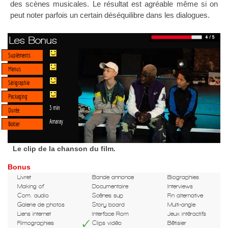
des scènes musicales. Le résultat est agréable même si on
peut noter parfois un certain déséquilibre dans les dialogues.
Les Bonus
Supléments
Menus
Sérigraphie
Packaging
3 min
Durée
Amaray
Boitier
Le clip de la chanson du film.
Bonus
Livret
Bande annonce
Biographies
Making of
Documentaire
Interviews
Com. audio
Scènes sup
Fin alternative
Galerie de photos
Story board
Multi-angle
Liens internet
Interface Rom
Jeux intéractifs
Filmographies
Clips vidéo
Bêtisier