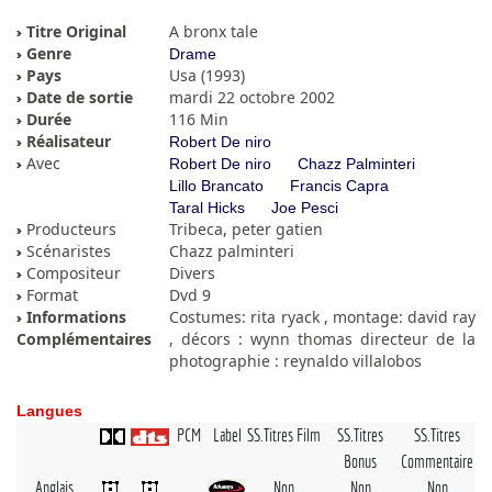
Titre Original
A bronx tale
Genre
Drame
Pays
Usa (1993)
Date de sortie
mardi 22 octobre 2002
Durée
116 Min
Réalisateur
Robert De niro
Avec
Robert De niro
Chazz Palminteri
Lillo Brancato
Francis Capra
Taral Hicks
Joe Pesci
Producteurs
Tribeca, peter gatien
Scénaristes
Chazz palminteri
Compositeur
Divers
Format
Dvd 9
Informations
Costumes: rita ryack , montage: david ray
Complémentaires
, décors : wynn thomas directeur de la
photographie : reynaldo villalobos
Langues
PCM
Label
SS.Titres Film
SS.Titres
SS.Titres
Bonus
Commentaire
Anglais
Non
Non
Non