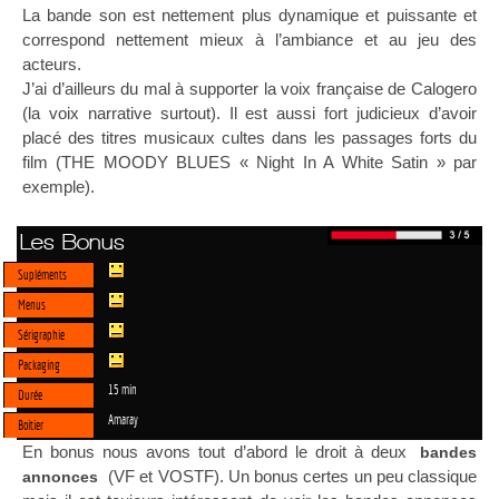
La bande son est nettement plus dynamique et puissante et
correspond nettement mieux à l’ambiance et au jeu des
acteurs.
J’ai d’ailleurs du mal à supporter la voix française de Calogero
(la voix narrative surtout). Il est aussi fort judicieux d’avoir
placé des titres musicaux cultes dans les passages forts du
film (THE MOODY BLUES « Night In A White Satin » par
exemple).
Les Bonus
Supléments
Menus
Sérigraphie
Packaging
15 min
Durée
Amaray
Boitier
En bonus nous avons tout d’abord le droit à deux
bandes
(VF et VOSTF). Un bonus certes un peu classique
annonces