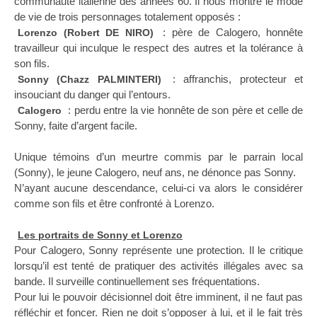
communauté italienne des années 60. Il nous montre le mode
de vie de trois personnages totalement opposés :
: père de Calogero, honnête
Lorenzo (Robert DE NIRO)
travailleur qui inculque le respect des autres et la tolérance à
son fils.
: affranchis, protecteur et
Sonny (Chazz PALMINTERI)
insouciant du danger qui l’entours.
: perdu entre la vie honnête de son père et celle de
Calogero
Sonny, faite d’argent facile.
Unique témoins d’un meurtre commis par le parrain local
(Sonny), le jeune Calogero, neuf ans, ne dénonce pas Sonny.
N’ayant aucune descendance, celui-ci va alors le considérer
comme son fils et être confronté à Lorenzo.
Les portraits de Sonny et Lorenzo
Pour Calogero, Sonny représente une protection. Il le critique
lorsqu’il est tenté de pratiquer des activités illégales avec sa
bande. Il surveille continuellement ses fréquentations.
Pour lui le pouvoir décisionnel doit être imminent, il ne faut pas
réfléchir et foncer. Rien ne doit s’opposer à lui, et il le fait très