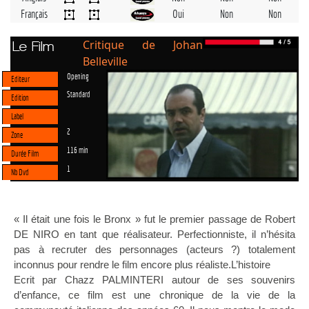
Français
Oui
Non
Non
Critique de Johan
Le Film
Belleville
Opening
Editeur
Standard
Edition
Label
2
Zone
116 min
Durée Film
1
Nb Dvd
« Il était une fois le Bronx » fut le premier passage de Robert
DE NIRO en tant que réalisateur. Perfectionniste, il n’hésita
pas à recruter des personnages (acteurs ?) totalement
inconnus pour rendre le film encore plus réaliste.L’histoire
Ecrit par Chazz PALMINTERI autour de ses souvenirs
d’enfance, ce film est une chronique de la vie de la