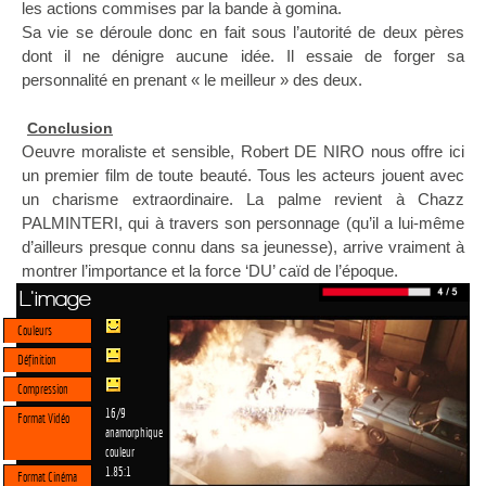
les actions commises par la bande à gomina.
Sa vie se déroule donc en fait sous l’autorité de deux pères
dont il ne dénigre aucune idée. Il essaie de forger sa
personnalité en prenant « le meilleur » des deux.
Conclusion
Oeuvre moraliste et sensible, Robert DE NIRO nous offre ici
un premier film de toute beauté. Tous les acteurs jouent avec
un charisme extraordinaire. La palme revient à Chazz
PALMINTERI, qui à travers son personnage (qu’il a lui-même
d’ailleurs presque connu dans sa jeunesse), arrive vraiment à
montrer l’importance et la force ‘DU’ caïd de l’époque.
L'image
Couleurs
Définition
Compression
16/9
Format Vidéo
anamorphique
couleur
1.85:1
Format Cinéma