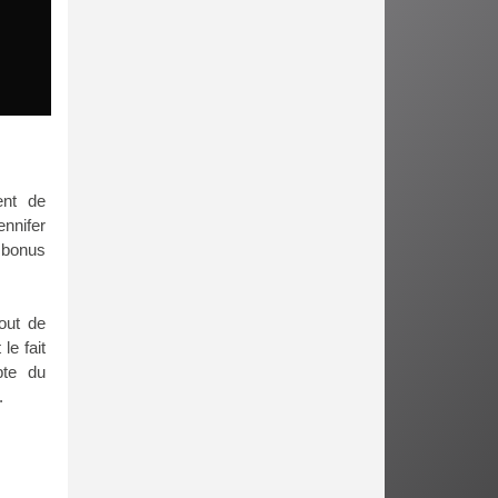
ent de
nnifer
e bonus
out de
le fait
pte du
.
.