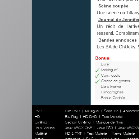
Scène coupée
Une scène ou Tiffany 
Journal de Jennifer
Un récit de l’arr
ressenti. Complètemen
Bandes annonces
Les BA de ChUcky, S
Bonus
Livret
Making of
Com. audio
Galerie de photos
Liens internet
Filmographies
Bonus Cachés
DVD
Film DVD
|
Musique
|
Série TV
|
Animatio
HD
Blu-Ray
|
HD-DVD
|
Test Materiel
Cinéma
Section Cinéma
|
Musique de films
Jeux Vidéos
Jeux XBOX ONE
|
Jeux PS3
|
Jeux XBOX3
Matériel
HD & TNT
|
Test Materiel
|
News Materiel
Actus
Interviews
|
SACD
|
DVD Audio
|
Dossiers