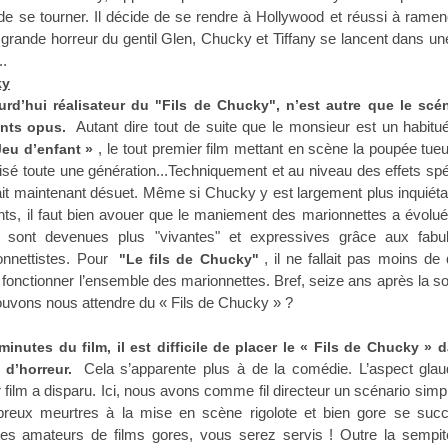
 de se tourner. Il décide de se rendre à Hollywood et réussi à rame
a grande horreur du gentil Glen, Chucky et Tiffany se lancent dans un
..
ky
rd’hui réalisateur du "Fils de Chucky", n’est autre que le scén
Autant dire tout de suite que le monsieur est un habitu
nts opus.
, le tout premier film mettant en scène la poupée tue
Jeu d’enfant »
isé toute une génération...Techniquement et au niveau des effets sp
ait maintenant désuet. Même si Chucky y est largement plus inquiét
ts, il faut bien avouer que le maniement des marionnettes a évolué.
s sont devenues plus "vivantes" et expressives grâce aux fabu
onnettistes. Pour
, il ne fallait pas moins de
"Le fils de Chucky"
 fonctionner l’ensemble des marionnettes. Bref, seize ans après la so
ouvons nous attendre du « Fils de Chucky » ?
inutes du film, il est difficile de placer le « Fils de Chucky » 
Cela s’apparente plus à de la comédie. L’aspect glau
 d’horreur.
 film a disparu. Ici, nous avons comme fil directeur un scénario simpl
breux meurtres à la mise en scène rigolote et bien gore se succ
êtes amateurs de films gores, vous serez servis ! Outre la sempite