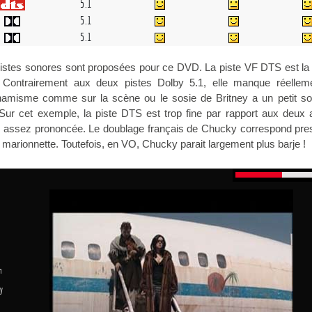
5.1
5.1
5.1
pistes sonores sont proposées pour ce DVD. La piste VF DTS est la
t. Contrairement aux deux pistes Dolby 5.1, elle manque réellem
namisme comme sur la scène ou le sosie de Britney a un petit so
Sur cet exemple, la piste DTS est trop fine par rapport aux deux a
as assez prononcée. Le doublage français de Chucky correspond pre
la marionnette. Toutefois, en VO, Chucky parait largement plus barje !
n
y