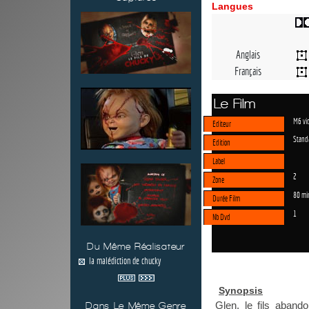
Langues
Anglais
Français
Le Film
M6 vi
Editeur
Stand
Edition
Label
2
Zone
80 mi
Durée Film
1
Nb Dvd
Du Même Réalisateur
la malédiction de chucky
Synopsis
Glen, le fils aband
Dans Le Même Genre