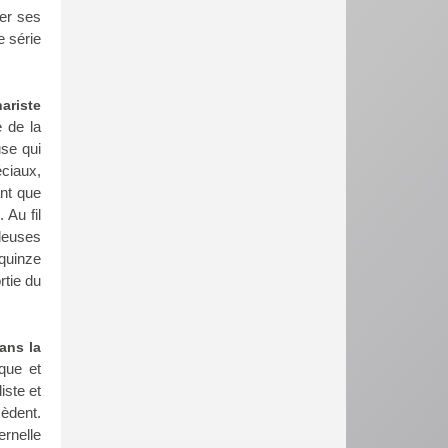
ner ses
e série
ariste
é de la
use qui
éciaux,
ant que
 Au fil
leuses
 quinze
rtie du
dans la
que et
iste et
èdent.
rnelle