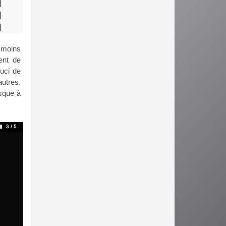
 moins
ent de
uci de
utres.
sque à