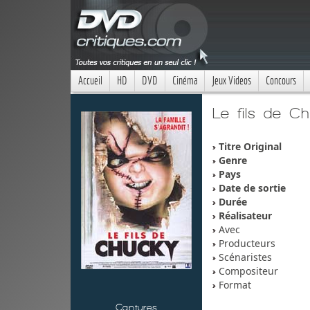
Accueil
HD
DVD
Cinéma
Jeux Videos
Concours
Le fils de C
Titre Original
Genre
Pays
Date de sortie
Durée
Réalisateur
Avec
Producteurs
Scénaristes
Compositeur
Format
Captures