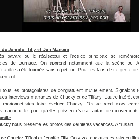
de Jennifer Tilly et Don Mancini
s bavard ou le réalisateur et l’actrice principale se remémor
tes de tournage. On apprend notamment que la scène ou Je
capitée a été tournée sans répétition. Pour les fans de ce genre d
iquement.
tous les protagonistes se congratulent mutuellement. Signalons t
s interviews marrantes de Chucky et de Tiffany. L’autre intérêt est 
s marionnettistes faire évoluer Chucky. On se rend alors com
les marionnettes pour qu’elles puissent réaliser autant de mouvements
mille
Chucky nous présente les photos des dernières vacances. Amusant.
e Chucky, Tiffani et Jennifer Tilly. On y voit quelques extraits du film