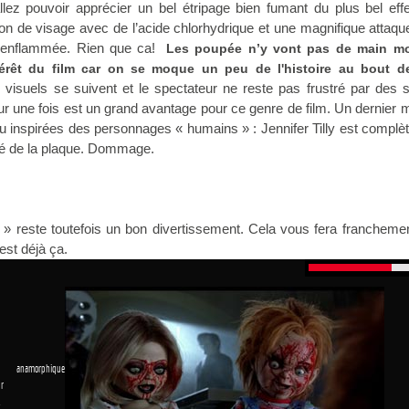
llez pouvoir apprécier un bel étripage bien fumant du plus bel eff
ion de visage avec de l’acide chlorhydrique et une magnifique attaq
 enflammée. Rien que ca!
Les poupée n’y vont pas de main mo
ntérêt du film car on se moque un peu de l'histoire au bout d
 visuels se suivent et le spectateur ne reste pas frustré par des 
r une fois est un grand avantage pour ce genre de film. Un dernier 
 inspirées des personnages « humains » : Jennifer Tilly est compl
té de la plaque. Dommage.
» reste toutefois un bon divertissement. Cela vous fera francheme
est déjà ça.
 anamorphique
r
1