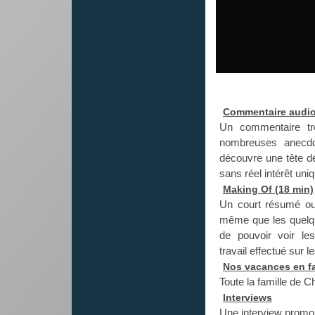
Commentaire audio 
Un commentaire trè
nombreuses anecdo
découvre une tête dé
sans réel intérêt un
Making Of (18 min)
Un court résumé ou 
même que les quelque
de pouvoir voir le
travail effectué sur 
Nos vacances en fa
Toute la famille de 
Interviews
Une interview promo d