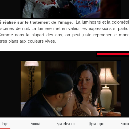
La luminosité et la colométr
é réalisé sur le traitement de l’image.
scènes de nuit. La lumière met en valeur les expressions si partic
Comme dans la plupart des cas, on peut juste reprocher le man
ières plans aux couleurs vives.
Type
Format
Spatialisation
Dynamique
Surro