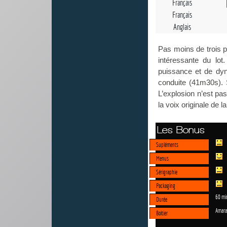
Français
Français
Anglais
Pas moins de trois 
intéressante du lo
puissance et de dy
conduite (41m30s). 
L’explosion n’est p
la voix originale de 
Les Bonus
Supléments
Menus
Sérigraphie
Packaging
60 mi
Durée
Amara
Boitier