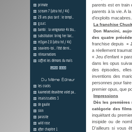
primate
parents est en train
scream 7 (ultra hd / 4k)
parents à la vie. A l
28 ans plus tard : le templ...
d’exploits macabres.
g.o.a.t.
La franchise Chuc
bambi : la vengeance 4k blu...
Don Mancini, aujou
substitution: bring her bac...
des quatre précéde
m3gan 2.0 (ultra hd / 4k)
franchise depuis
« 
souviens-toi... l'été derni...
a réellement traumat
réincarnations
« Jeu d’enfant » par
coffret les démons du maïs
dans les opus suivan
des épisodes, elle
inventions des mari
Du Même Éditeur
personnes pour faire
les cracks
premier opus, que p
kaamelott deuxième volet pa...
Impressions
insaisissables 3
Dès les premières m
de gaulle
catégorie des films
skin
inquiétant du premier
parasite
insipide ou de nom
wild rose
D’ailleurs si vous 
after chapitre 1