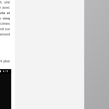
et, une
ue avec
rte et
e cinq
scènes
mot sur
ètement
nt plus