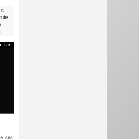
tres
taire
n
i
de ses