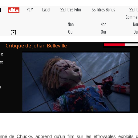
PCM
Label
SS.Titres Film
SS.Titres Bonus
SS.Ti
Commen
Non
Non
No
Oui
Oui
Ou
Critique de Johan Belleville
déo
ard
n
onné de Chucky, apprend qu’un film sur les effroyables exploits 