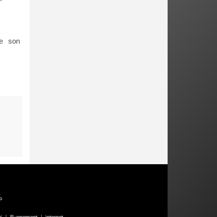
de son
P
l
|
Evenement
|
Internet