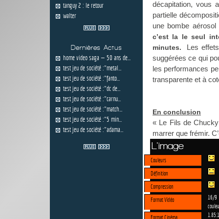
décapitation, vous a
tanguy 2 : le retour
partielle décomposit
walter
une bombe aérosol
c’est la le seul i
Les effets
minutes.
Dernières Actus
home video saga — 50 ans de...
suggérées ce qui pou
test jeu de société :"metal...
les performances peu
test jeu de société :"fanto...
transparente et à co
test jeu de société :"dc de...
test jeu de société :"carnu...
test jeu de société :"match...
En conclusion
test jeu de société :"5 min...
« Le Fils de Chucky 
test jeu de société :"adama...
marrer que frémir. C’
L'image
Couleurs
Définition
Compression
16/9
Format Vidéo
couleu
1.85:
Format Cinéma