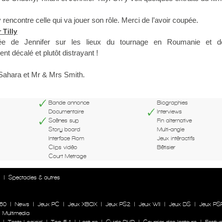
rencontre celle qui va jouer son rôle. Merci de l’avoir coupée.
 Tilly
ivée de Jennifer sur les lieux du tournage en Roumanie et 
t décalé et plutôt distrayant !
ahara et Mr & Mrs Smith.
Bande annonce
Biographies
Documentaire
Interviews
Scènes sup
Fin alternative
Story board
Multi-angle
Interface Rom
Jeux intéractifs
Clips vidéo
Bêtisier
Court Metrage
n
|
Spectacles & autres
60
|
News
|
Jeux PC
|
Jeux XBOX
|
Jeux PS2
|
Jeux WII
|
Jeux DS
|
Jeux PS
|
Multimedia
|
Tests Logiciel
|
Top 5.1
|
Lecture
|
Guide DVD
|
Courrier des lecteurs
|
Festiva