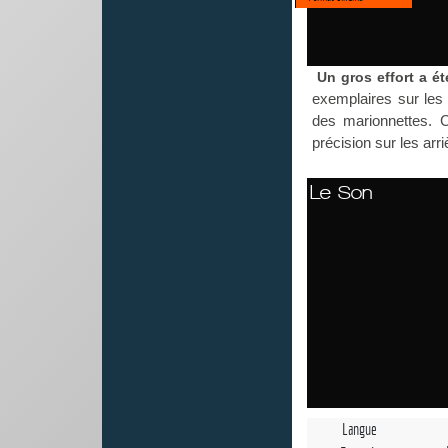
Un gros effort a ét
exemplaires sur les 
des marionnettes. 
précision sur les arr
Le Son
Langue