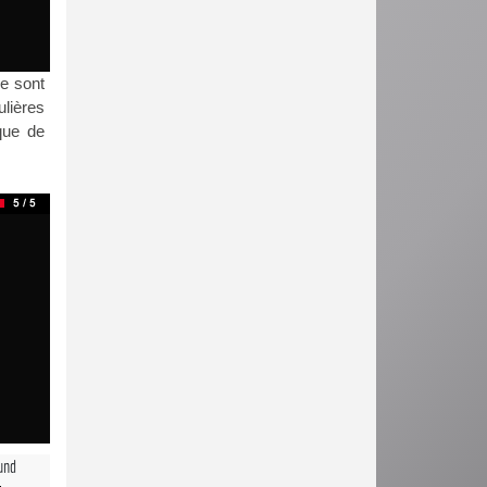
ie sont
ulières
que de
und