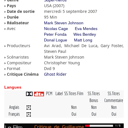
Super-héros
Pays
USA (2007)
Date de sortie
mercredi 5 septembre 2007
Durée
95 Min
Réalisateur
Mark Steven Johnson
Avec
Nicolas Cage
Eva Mendes
Peter Fonda
Wes Bentley
Donal Logue
Matt Long
Producteurs
Avi Arad, Michael De Luca, Gary Foster,
Steven Paul
Scénaristes
Mark Steven Johnson
Compositeur
Christopher Young
Format
Dvd 9
Critique Cinéma
Ghost Rider
Langues
PCM
Label
SS.Titres Film
SS.Titres
SS.Titres
Bonus
Commentaire
Anglais
Non
Non
Non
Français
Oui
Oui
Oui
Critique de Guillaume
Le Film