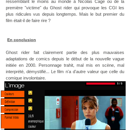
ressemblant le moins au monde à Nicolas Cage où de la
première "victime" du Ghost rider qui provoque les CGI les
plus ridicules vus depuis longtemps. Mais le but premier du
film était-il de faire rire ?
En conclusion
Ghost rider fait clairement partie des plus mauvaises
adaptations de comics depuis le début de la nouvelle vague
initiée en 2000. Personnage trahit, mal mis en scène, mal
interprété, démystifié... Le film n'a d'autre valeur que celle du
comique involontaire.
L'image
Couleurs
Définition
Compression
16/9
Format Vidéo
anamorphique
couleur