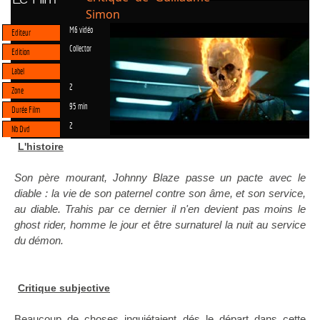
Simon
M6 vidéo
Editeur
Collector
Edition
Label
2
Zone
95 min
Durée Film
2
Nb Dvd
L'histoire
Son père mourant, Johnny Blaze passe un pacte avec le
diable : la vie de son paternel contre son âme, et son service,
au diable. Trahis par ce dernier il n'en devient pas moins le
ghost rider, homme le jour et être surnaturel la nuit au service
du démon.
Critique subjective
Beaucoup de choses inquiétaient dés le départ dans cette