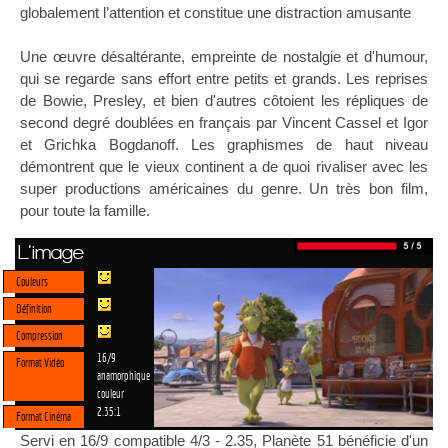
globalement l’attention et constitue une distraction amusante
Une œuvre désaltérante, empreinte de nostalgie et d'humour,
qui se regarde sans effort entre petits et grands. Les reprises
de Bowie, Presley, et bien d'autres côtoient les répliques de
second degré doublées en français par Vincent Cassel et Igor
et Grichka Bogdanoff. Les graphismes de haut niveau
démontrent que le vieux continent a de quoi rivaliser avec les
super productions américaines du genre. Un très bon film,
pour toute la famille.
L'image
Couleurs
Définition
Compression
16/9
Format Vidéo
anamorphique
couleur
2.35:1
Format Cinéma
Servi en 16/9 compatible 4/3 - 2.35, Planète 51 bénéficie d'un