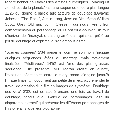
rendre honneur au travail des artistes numériques. "Making Of
: en direct de la planète" est une séquence encore plus longue
11'26 qui donne la parole aux acteurs de doublage (Dwayne
Johnson "The Rock", Justin Long, Jessica Biel, Sean William
Scott, Gary Oldman, John, Cleese ) qui nous livrent leur
compréhension du personnage qu'ils ont eu à doubler. Un tour
d'horizon de l'incroyable casting américain qui s'est prêté au
jeu du doublage et exprime ici son enthousiasme.
"Scènes coupées" 2'34 présente, comme son nom l'indique
quelques séquences ôtées du montage mais totalement
finalisées. "Multi-vues" 14'52 est l'une des plus grosses
séquence. Elle présente, sur l'écran divisé en quatre,
l'évolution nécessaire entre le story board d'origine jusqu'à
l'image finale. Un document qui petite de mieux appréhender le
travail de création d'un film en images de synthèse. "Doublage
des voix" 3'02, est consacré encore une fois au travail de
doublage, tandis que "Galerie de personnages" est un
diaporama interactif qui présente les différents personnages de
l'histoire ainsi que leur biographie.