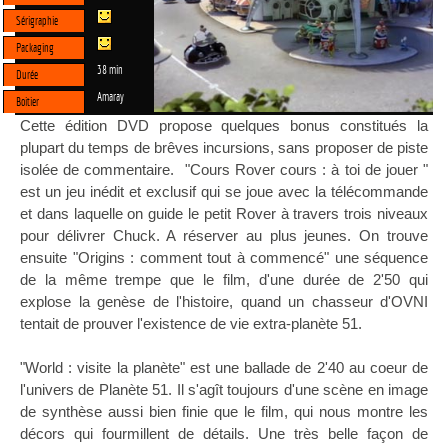
Sérigraphie
Packaging
38 min
Durée
Amaray
Boitier
Cette édition DVD propose quelques bonus constitués la
plupart du temps de brêves incursions, sans proposer de piste
isolée de commentaire. "Cours Rover cours : à toi de jouer "
est un jeu inédit et exclusif qui se joue avec la télécommande
et dans laquelle on guide le petit Rover à travers trois niveaux
pour délivrer Chuck. A réserver au plus jeunes. On trouve
ensuite "Origins : comment tout à commencé" une séquence
de la même trempe que le film, d'une durée de 2'50 qui
explose la genèse de l'histoire, quand un chasseur d'OVNI
tentait de prouver l'existence de vie extra-planète 51.
"World : visite la planète" est une ballade de 2'40 au coeur de
l'univers de Planète 51. Il s'agît toujours d'une scène en image
de synthèse aussi bien finie que le film, qui nous montre les
décors qui fourmillent de détails. Une très belle façon de