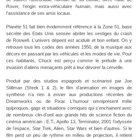
Rover, l'engin extra-véhiculaire humain, mais aussi avec
l'assistance de ses amis locaux.
Planète 51 fait bien évidemment référence à la Zone 51, base
sécrète des Etats Unis sensée abriter les vestiges du crash
de Roswell. L'univers dépeint est acidulé et bon enfant. On y
retrouve tous les codes des années 1950, de la musique aux
décors en passant par les véhicules et les modes de vie. Pour
ces habitants, Chuck est perçu comme le prélude à une
invasion d’aliens menaçants prêt à leur dévorer la cervelle.
Produit par des studios espagnols et scénarisé par Joe
Stillman (Shrek 1 & 2), le film d'animation en images de
synthèse n'a rien à envier aux productions récentes de
Dreamworks ou de Pixar. L'humour omniprésent mêle
quiproquos, gags et situations comiques qui s'enchainent avec
de nombreux clin-d'oeil aux grands hits de science fiction du
cinéma américain : E.T., Apollo 13, Terminator, 2001 l'odyssée
de l'espace, Star Trek, Alien, Star Wars et bien d'autres. Si le
film perd un peu de rythme en milieu de projection, il retient