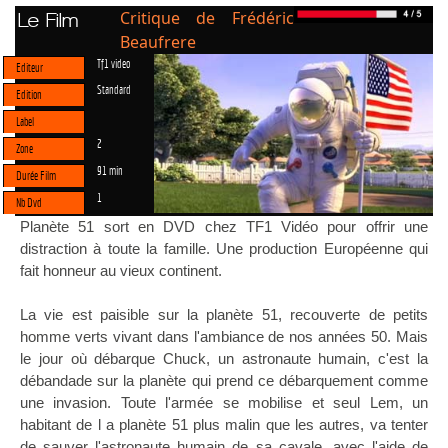
Critique de Frédéric
Le Film
Beaufrere
Tf1 video
Editeur
Standard
Edition
Label
2
Zone
91 min
Durée Film
1
Nb Dvd
Planète 51 sort en DVD chez TF1 Vidéo pour offrir une
distraction à toute la famille. Une production Européenne qui
fait honneur au vieux continent.
La vie est paisible sur la planète 51, recouverte de petits
homme verts vivant dans l'ambiance de nos années 50. Mais
le jour où débarque Chuck, un astronaute humain, c'est la
débandade sur la planète qui prend ce débarquement comme
une invasion. Toute l'armée se mobilise et seul Lem, un
habitant de l a planète 51 plus malin que les autres, va tenter
de sauver l'astronaute humain de sa cavale, avec l'aide de