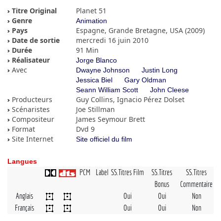
Titre Original
Planet 51
Genre
Animation
Pays
Espagne, Grande Bretagne, USA (2009)
Date de sortie
mercredi 16 juin 2010
Durée
91 Min
Réalisateur
Jorge Blanco
Avec
Dwayne Johnson
Justin Long
Jessica Biel
Gary Oldman
Seann William Scott
John Cleese
Producteurs
Guy Collins, Ignacio Pérez Dolset
Scénaristes
Joe Stillman
Compositeur
James Seymour Brett
Format
Dvd 9
Site Internet
Site officiel du film
Langues
PCM
Label
SS.Titres Film
SS.Titres
SS.Titres
Bonus
Commentaire
Anglais
Oui
Oui
Non
Français
Oui
Oui
Non